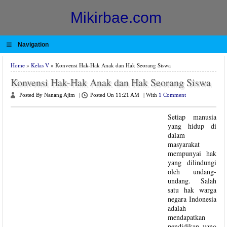
Mikirbae.com
≡
Navigation
Home
»
Kelas V
» Konvensi Hak-Hak Anak dan Hak Seorang Siswa
Konvensi Hak-Hak Anak dan Hak Seorang Siswa
Posted By Nanang Ajim
|
Posted On 11:21 AM
|
With
1 Comment
Setiap manusia
yang hidup di
dalam
masyarakat
mempunyai hak
yang dilindungi
oleh undang-
undang. Salah
satu hak warga
negara Indonesia
adalah
mendapatkan
pendidikan yang