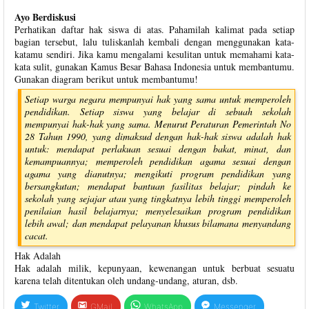
Ayo Berdiskusi
Perhatikan daftar hak siswa di atas. Pahamilah kalimat pada setiap
bagian tersebut, lalu tuliskanlah kembali dengan menggunakan kata-
katamu sendiri. Jika kamu mengalami kesulitan untuk memahami kata-
kata sulit, gunakan Kamus Besar Bahasa Indonesia untuk membantumu.
Gunakan diagram berikut untuk membantumu!
Setiap warga negara mempunyai hak yang sama untuk memperoleh
pendidikan. Setiap siswa yang belajar di sebuah sekolah
mempunyai hak-hak yang sama. Menurut Peraturan Pemerintah No
28 Tahun 1990, yang dimaksud dengan hak-hak siswa adalah hak
untuk: mendapat perlakuan sesuai dengan bakat, minat, dan
kemampuannya; memperoleh pendidikan agama sesuai dengan
agama yang dianutnya; mengikuti program pendidikan yang
bersangkutan; mendapat bantuan fasilitas belajar; pindah ke
sekolah yang sejajar atau yang tingkatnya lebih tinggi memperoleh
penilaian hasil belajarnya; menyelesaikan program pendidikan
lebih awal; dan mendapat pelayanan khusus bilamana menyandang
cacat.
Hak Adalah
Hak adalah milik, kepunyaan, kewenangan untuk berbuat sesuatu
karena telah ditentukan oleh undang-undang, aturan, dsb.
Twitter
GMail
WhatsApp
Messenger