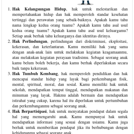
Hak Kelangsungan Hidup
, hak untuk melestarikan dan
mempertahankan hidup dan hak memperoleh standar kesehatan
tertinggi dan perawatan yang sebaik-baiknya. Apakah kamu tahu
nama lengkap kedua orang tuamu? Apakah kamu tahu asal usul
kedua orang tuamu? Apakah kamu tahu asal usul keluargamu?
Setiap anak berhak tahu keluarganya dan identitas dirinya.
Hak Perlindungan
, perlindungan dari diskriminasi, eksploitasi,
kekerasan, dan keterlantaran. Kamu memiliki hak yang sama
dengan anak-anak lain untuk melakukan kegiatan keagamaanmu,
atau melakukan kegiatan perayaan tradisimu. Sebagai seorang anak
kamu belum boleh bekerja, dan kamu berhak diperlakukan secara
baik tanpa kekerasan.
Hak Tumbuh Kembang
, hak memperoleh pendidikan dan hak
mencapai standar hidup yang layak bagi perkembangan fisik,
mental, spiritual, moral, dan sosial. Kamu memiliki hak untuk
sekolah, mendapatkan tempat tinggal, mendapatkan makanan dan
minuman yang layak. Hakmu adalah bermain dan mendapatkan
istirahat yang cukup, karena hal itu diperlukan untuk pertumbuhan
dan perkembanganmu sebagai seorang anak.
Hak Berpartisipasi
, hak untuk menyatakan pendapat dalam segala
hal yang memengaruhi anak. Kamu mempunyai hak untuk
mendapatkan informasi yang sesuai dengan usiamu. Kamu juga
berhak untuk memberikan pendapat jika itu berhubungan dengan
kehidupanmu sebagai seorang anak.