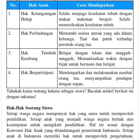
No.
Hak Anak
Cara Mendapatkan
1.
Hak Kelangsungan
Selalu menjaga kesehatan tubuh dengan
Hidup
makan makanan bergizi. Selalu
memeriksakan kesehatan tubuh.
2.
Hak Perlindungan
Mematuhi semua aturan yang ada dalam
keluarga. Taat dan patuh terhadap
perintah orang tua.
3.
Hak Tumbuh
Belajar dengan tekun dan sungguh-
Kembang
sungguh, Memanfaatkan waktu dengan
bijak untuk bermain dan belajar.
4.
Hak Berpartisipasi
Mendengarkan dan melaksanakan nasehat
orang tua. menyampaikan pendapat
dengan sopan,
Tahukah kamu tentang hakmu sebagai siswa? Bacalah artikel berikut ini
dengan saksama!
Hak-Hak Seorang Siswa
Setiap warga negara mempunyai hak yang sama untuk memperoleh
pendidikan. Setiap anak yang menjadi warga negara berhak atas
kesempatan untuk mengikuti pendidikan. Hal ini sesuai dengan
Konvensi Hak Anak yang ditandatangani pemerintah Indonesia. Setiap
anak di Indonesia memiliki hak untuk memperoleh pengetahuan,