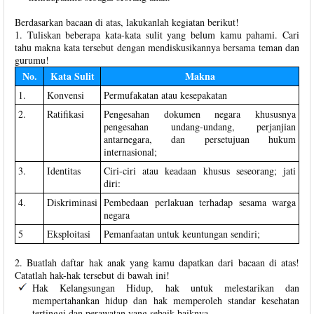
Berdasarkan bacaan di atas, lakukanlah kegiatan berikut!
1. Tuliskan beberapa kata-kata sulit yang belum kamu pahami. Cari
tahu makna kata tersebut dengan mendiskusikannya bersama teman dan
gurumu!
No.
Kata Sulit
Makna
1.
Konvensi
Permufakatan atau kesepakatan
2.
Ratifikasi
Pengesahan dokumen negara khususnya
pengesahan undang-undang, perjanjian
antarnegara, dan persetujuan hukum
internasional;
3.
Identitas
Ciri-ciri atau keadaan khusus seseorang; jati
diri:
4.
Diskriminasi
Pembedaan perlakuan terhadap sesama warga
negara
5
Eksploitasi
Pemanfaatan untuk keuntungan sendiri;
2. Buatlah daftar hak anak yang kamu dapatkan dari bacaan di atas!
Catatlah hak-hak tersebut di bawah ini!
Hak Kelangsungan Hidup, hak untuk melestarikan dan
mempertahankan hidup dan hak memperoleh standar kesehatan
tertinggi dan perawatan yang sebaik-baiknya.