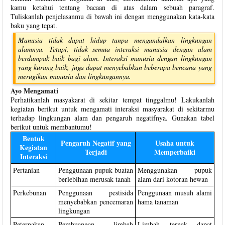
kamu ketahui tentang bacaan di atas dalam sebuah paragraf.
Tuliskanlah penjelasanmu di bawah ini dengan menggunakan kata-kata
baku yang tepat.
Manusia tidak dapat hidup tanpa mengandalkan lingkungan
alamnya. Tetapi, tidak semua interaksi manusia dengan alam
berdampak baik bagi alam. Interaksi manusia dengan lingkungan
yang kurang baik, juga dapat menyebabkan beberapa bencana yang
merugikan manusia dan lingkungannya.
Ayo Mengamati
Perhatikanlah masyakarat di sekitar tempat tinggalmu! Lakukanlah
kegiatan berikut untuk mengamati interaksi masyarakat di sekitarmu
terhadap lingkungan alam dan pengaruh negatifnya. Gunakan tabel
berikut untuk membantumu!
Bentuk
Pengaruh Negatif yang
Usaha untuk
Kegiatan
Terjadi
Memperbaiki
Interaksi
Pertanian
Penggunaan pupuk buatan
Menggunakan pupuk
berlebihan merusak tanah
alam dari kotoran hewan
Perkebunan
Penggunaan pestisida
Penggunaan musuh alami
menyebabkan pencemaran
hama tanaman
lingkungan
Peternakan
Pembuangan limbah
Limbah ternak dapat