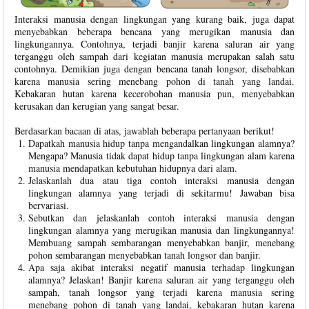
Interaksi manusia dengan lingkungan yang kurang baik, juga dapat
menyebabkan beberapa bencana yang merugikan manusia dan
lingkungannya. Contohnya, terjadi banjir karena saluran air yang
terganggu oleh sampah dari kegiatan manusia merupakan salah satu
contohnya. Demikian juga dengan bencana tanah longsor, disebabkan
karena manusia sering menebang pohon di tanah yang landai.
Kebakaran hutan karena kecerobohan manusia pun, menyebabkan
kerusakan dan kerugian yang sangat besar.
Berdasarkan bacaan di atas, jawablah beberapa pertanyaan berikut!
Dapatkah manusia hidup tanpa mengandalkan lingkungan alamnya?
Mengapa? Manusia tidak dapat hidup tanpa lingkungan alam karena
manusia mendapatkan kebutuhan hidupnya dari alam.
Jelaskanlah dua atau tiga contoh interaksi manusia dengan
lingkungan alamnya yang terjadi di sekitarmu! Jawaban bisa
bervariasi.
Sebutkan dan jelaskanlah contoh interaksi manusia dengan
lingkungan alamnya yang merugikan manusia dan lingkungannya!
Membuang sampah sembarangan menyebabkan banjir, menebang
pohon sembarangan menyebabkan tanah longsor dan banjir.
Apa saja akibat interaksi negatif manusia terhadap lingkungan
alamnya? Jelaskan! Banjir karena saluran air yang terganggu oleh
sampah, tanah longsor yang terjadi karena manusia sering
menebang pohon di tanah yang landai, kebakaran hutan karena