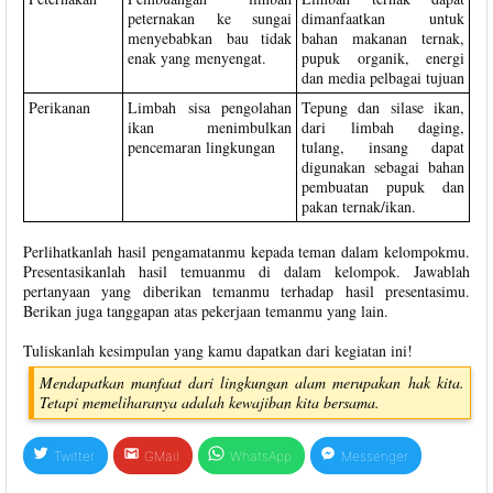
peternakan ke sungai
dimanfaatkan untuk
menyebabkan bau tidak
bahan makanan ternak,
enak yang menyengat.
pupuk organik, energi
dan media pelbagai tujuan
Perikanan
Limbah sisa pengolahan
Tepung dan silase ikan,
ikan menimbulkan
dari limbah daging,
pencemaran lingkungan
tulang, insang dapat
digunakan sebagai bahan
pembuatan pupuk dan
pakan ternak/ikan.
Perlihatkanlah hasil pengamatanmu kepada teman dalam kelompokmu.
Presentasikanlah hasil temuanmu di dalam kelompok. Jawablah
pertanyaan yang diberikan temanmu terhadap hasil presentasimu.
Berikan juga tanggapan atas pekerjaan temanmu yang lain.
Tuliskanlah kesimpulan yang kamu dapatkan dari kegiatan ini!
Mendapatkan manfaat dari lingkungan alam merupakan hak kita.
Tetapi memeliharanya adalah kewajiban kita bersama.
Twitter
GMail
WhatsApp
Messenger