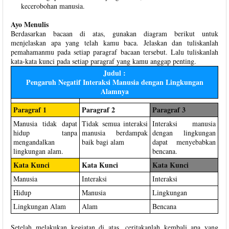
kecerobohan manusia.
Ayo Menulis
Berdasarkan bacaan di atas, gunakan diagram berikut untuk
menjelaskan apa yang telah kamu baca. Jelaskan dan tuliskanlah
pemahamanmu pada setiap paragraf bacaan tersebut. Lalu tuliskanlah
kata-kata kunci pada setiap paragraf yang kamu anggap penting.
Judul :
Pengaruh Negatif Interaksi Manusia dengan Lingkungan
Alamnya
Paragraf 1
Paragraf 2
Paragraf 3
Manusia tidak dapat
Tidak semua interaksi
Interaksi manusia
hidup tanpa
manusia berdampak
dengan lingkungan
mengandalkan
baik bagi alam
dapat menyebabkan
lingkungan alam.
bencana.
Kata Kunci
Kata Kunci
Kata Kunci
Manusia
Interaksi
Interaksi
Hidup
Manusia
Lingkungan
Lingkungan Alam
Alam
Bencana
Setelah melakukan kegiatan di atas, ceritakanlah kembali apa yang