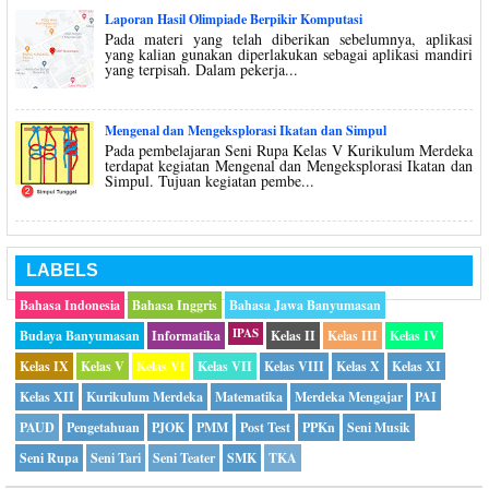
Laporan Hasil Olimpiade Berpikir Komputasi
Pada materi yang telah diberikan sebelumnya, aplikasi
yang kalian gunakan diperlakukan sebagai aplikasi mandiri
yang terpisah. Dalam pekerja...
Mengenal dan Mengeksplorasi Ikatan dan Simpul
Pada pembelajaran Seni Rupa Kelas V Kurikulum Merdeka
terdapat kegiatan Mengenal dan Mengeksplorasi Ikatan dan
Simpul. Tujuan kegiatan pembe...
LABELS
Bahasa Indonesia
Bahasa Inggris
Bahasa Jawa Banyumasan
IPAS
Budaya Banyumasan
Informatika
Kelas II
Kelas III
Kelas IV
Kelas IX
Kelas V
Kelas VI
Kelas VII
Kelas VIII
Kelas X
Kelas XI
Kelas XII
Kurikulum Merdeka
Matematika
Merdeka Mengajar
PAI
PAUD
Pengetahuan
PJOK
PMM
Post Test
PPKn
Seni Musik
Seni Rupa
Seni Tari
Seni Teater
SMK
TKA