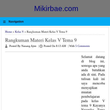
Mikirbae.com
≡
Navigation
Home
»
Kelas V
» Rangkuman Materi Kelas V Tema 9
Rangkuman Materi Kelas V Tema 9
Posted By Nanang Ajim
|
Posted On 8:13 AM
|
With
5 Comments
Selamat datang
di blog ini,
semoga apa yang
anda butuhkan
ada di sini. Pada
tulisan kali ini
saya mencoba
menyajikan
muatan
pembelajaran
pada kelas V
tema 9 Kayanya
Negeriku. Tema