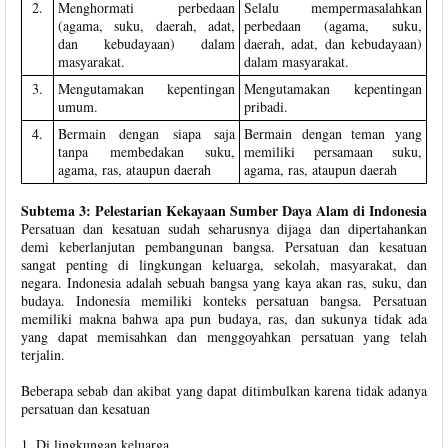
2.
Menghormati perbedaan
Selalu mempermasalahkan
(agama, suku, daerah, adat,
perbedaan (agama, suku,
dan kebudayaan) dalam
daerah, adat, dan kebudayaan)
masyarakat.
dalam masyarakat.
3.
Mengutamakan kepentingan
Mengutamakan kepentingan
umum.
pribadi.
4.
Bermain dengan siapa saja
Bermain dengan teman yang
tanpa membedakan suku,
memiliki persamaan suku,
agama, ras, ataupun daerah
agama, ras, ataupun daerah
Subtema 3: Pelestarian Kekayaan Sumber Daya Alam di Indonesia
Persatuan dan kesatuan sudah seharusnya dijaga dan dipertahankan
demi keberlanjutan pembangunan bangsa. Persatuan dan kesatuan
sangat penting di lingkungan keluarga, sekolah, masyarakat, dan
negara. Indonesia adalah sebuah bangsa yang kaya akan ras, suku, dan
budaya. Indonesia memiliki konteks persatuan bangsa. Persatuan
memiliki makna bahwa apa pun budaya, ras, dan sukunya tidak ada
yang dapat memisahkan dan menggoyahkan persatuan yang telah
terjalin.
Beberapa sebab dan akibat yang dapat ditimbulkan karena tidak adanya
persatuan dan kesatuan
1. Di lingkungan keluarga