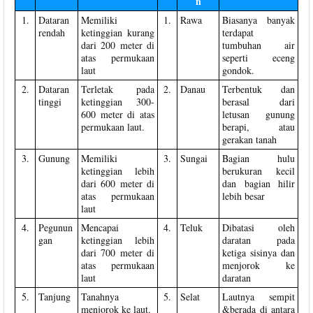
n
1.
Dataran
Memiliki
1.
Rawa
Biasanya banyak
rendah
ketinggian kurang
terdapat
dari 200 meter di
tumbuhan air
atas permukaan
seperti eceng
laut
gondok.
2.
Dataran
Terletak pada
2.
Danau
Terbentuk dan
tinggi
ketinggian 300-
berasal dari
600 meter di atas
letusan gunung
permukaan laut.
berapi, atau
gerakan tanah
3.
Gunung
Memiliki
3.
Sungai
Bagian hulu
ketinggian lebih
berukuran kecil
dari 600 meter di
dan bagian hilir
atas permukaan
lebih besar
laut
4.
Pegunun
Mencapai
4.
Teluk
Dibatasi oleh
gan
ketinggian lebih
daratan pada
dari 700 meter di
ketiga sisinya dan
atas permukaan
menjorok ke
laut
daratan
5.
Tanjung
Tanahnya
5.
Selat
Lautnya sempit
menjorok ke laut.
&berada di antara