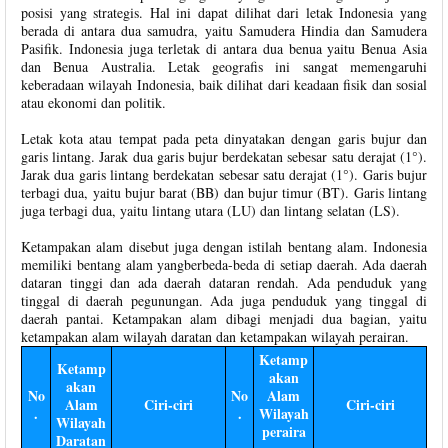
posisi yang strategis. Hal ini dapat dilihat dari letak Indonesia yang
berada di antara dua samudra, yaitu Samudera Hindia dan Samudera
Pasifik. Indonesia juga terletak di antara dua benua yaitu Benua Asia
dan Benua Australia. Letak geografis ini sangat memengaruhi
keberadaan wilayah Indonesia, baik dilihat dari keadaan fisik dan sosial
atau ekonomi dan politik.
Letak kota atau tempat pada peta dinyatakan dengan garis bujur dan
garis lintang. Jarak dua garis bujur berdekatan sebesar satu derajat (1°).
Jarak dua garis lintang berdekatan sebesar satu derajat (1°). Garis bujur
terbagi dua, yaitu bujur barat (BB) dan bujur timur (BT). Garis lintang
juga terbagi dua, yaitu lintang utara (LU) dan lintang selatan (LS).
Ketampakan alam disebut juga dengan istilah bentang alam. Indonesia
memiliki bentang alam yangberbeda-beda di setiap daerah. Ada daerah
dataran tinggi dan ada daerah dataran rendah. Ada penduduk yang
tinggal di daerah pegunungan. Ada juga penduduk yang tinggal di
daerah pantai. Ketampakan alam dibagi menjadi dua bagian, yaitu
ketampakan alam wilayah daratan dan ketampakan wilayah perairan.
Ketamp
Ketamp
akan
akan
No
No
Alam
Alam
Ciri-ciri
Ciri-ciri
.
.
Wilayah
Wilayah
peraira
Daratan