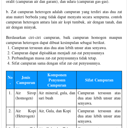
oralit (campuran air dan garam), dan udara (campuran gas-gas).
b. Zat campuran heterogen adalah campuran yang terdiri atas dua zat
atau materi berbeda yang tidak dapat menyatu secara sempurna. contoh
campuran heterogen antara lain air kopi tumbuk, air dengan tanah, dan
air dengan minyak.
Berdasarkan ciri-ciri campuran, baik campuran homogen maupun
campuran heterogen dapat dibuat kesimpulan sebagai berikut.
Campuran tersusun atas dua atau lebih unsur atau senyawa.
Campuran dapat dipisahkan menjadi zat-zat penyusunnya
Perbandingan massa zat-zat penyusunnya tidak tetap.
Sifat campuran sama dengan sifat zat-zat penyusunnya.
Komponen
No
Jenis
Penyusun
Sifat Campuran
.
Campuran
Campuran
1.
Air Sirop
Air mineral, gula, dan
Campuran tersusun atas
(homogen)
sari buah
dua atau lebih unsur atau
senyawa.
2.
Air Kopi
Air, Gula, dan Kopi
Campuran tersusun atas
(Heterogen)
dua atau lebih unsur atau
senyawa.