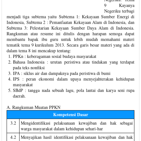
9 Kayanya
Negeriku terbagi
menjadi tiga subtema yaitu Subtema 1: Kekayaan Sumber Energi di
Indonesia, Subtema 2 : Pemanfaatan Kekayaan Alam di Indonesia, dan
Subtema 3: Pelestarian Kekayaan Sumber Daya Alam di Indonesia.
Rangkuman atau resume ini ditulis dengan harapan semoga dapat
membantu bapak ibu guru untuk lebih mudah memahami materi
tematik tema 9 kurikulum 2013. Secara garis besar materi yang ada di
dalam tema 8 ini mencakup tentang:
PPKn : keberagaman sosial budaya masyarakat
Bahasa Indonesia : urutan peristiwa atau tindakan yang terdapat
pada teks nonfiksi
IPA : siklus air dan dampaknya pada peristiwa di bumi
IPS : peran ekonomi dalam upaya menyejahterakan kehidupan
masyarakat
SBdP : tangga nada sebuah lagu, pola lantai dan karya seni rupa
daerah.
A. Rangkuman Muatan PPKN
Kompetensi Dasar
3.2
Mengidentifikasi pelaksanaan kewajiban dan hak sebagai
warga masyarakat dalam kehidupan sehari-har
4.2
Menyajikan hasil identifikasi pelaksanaan kewajiban dan hak