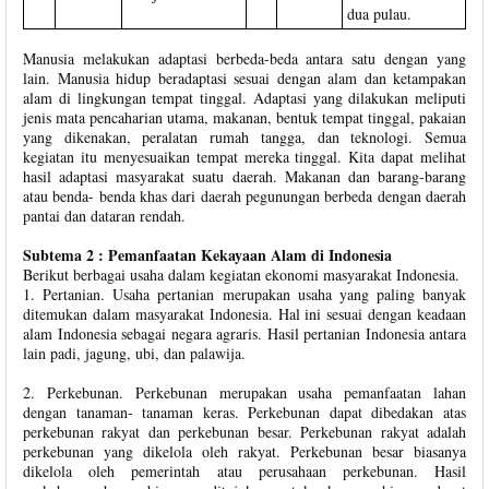
dua pulau.
Manusia melakukan adaptasi berbeda-beda antara satu dengan yang
lain. Manusia hidup beradaptasi sesuai dengan alam dan ketampakan
alam di lingkungan tempat tinggal. Adaptasi yang dilakukan meliputi
jenis mata pencaharian utama, makanan, bentuk tempat tinggal, pakaian
yang dikenakan, peralatan rumah tangga, dan teknologi. Semua
kegiatan itu menyesuaikan tempat mereka tinggal. Kita dapat melihat
hasil adaptasi masyarakat suatu daerah. Makanan dan barang-barang
atau benda- benda khas dari daerah pegunungan berbeda dengan daerah
pantai dan dataran rendah.
Subtema 2 : Pemanfaatan Kekayaan Alam di Indonesia
Berikut berbagai usaha dalam kegiatan ekonomi masyarakat Indonesia.
1. Pertanian. Usaha pertanian merupakan usaha yang paling banyak
ditemukan dalam masyarakat Indonesia. Hal ini sesuai dengan keadaan
alam Indonesia sebagai negara agraris. Hasil pertanian Indonesia antara
lain padi, jagung, ubi, dan palawija.
2. Perkebunan. Perkebunan merupakan usaha pemanfaatan lahan
dengan tanaman- tanaman keras. Perkebunan dapat dibedakan atas
perkebunan rakyat dan perkebunan besar. Perkebunan rakyat adalah
perkebunan yang dikelola oleh rakyat. Perkebunan besar biasanya
dikelola oleh pemerintah atau perusahaan perkebunan. Hasil