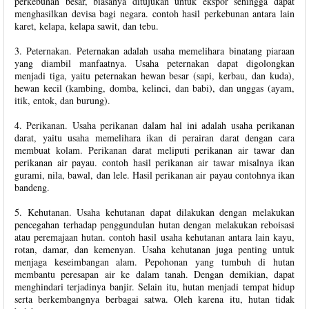
perkebunan besar, biasanya ditujukan untuk ekspor sehingga dapat
menghasilkan devisa bagi negara. contoh hasil perkebunan antara lain
karet, kelapa, kelapa sawit, dan tebu.
3. Peternakan. Peternakan adalah usaha memelihara binatang piaraan
yang diambil manfaatnya. Usaha peternakan dapat digolongkan
menjadi tiga, yaitu peternakan hewan besar (sapi, kerbau, dan kuda),
hewan kecil (kambing, domba, kelinci, dan babi), dan unggas (ayam,
itik, entok, dan burung).
4. Perikanan. Usaha perikanan dalam hal ini adalah usaha perikanan
darat, yaitu usaha memelihara ikan di perairan darat dengan cara
membuat kolam. Perikanan darat meliputi perikanan air tawar dan
perikanan air payau. contoh hasil perikanan air tawar misalnya ikan
gurami, nila, bawal, dan lele. Hasil perikanan air payau contohnya ikan
bandeng.
5. Kehutanan. Usaha kehutanan dapat dilakukan dengan melakukan
pencegahan terhadap penggundulan hutan dengan melakukan reboisasi
atau peremajaan hutan. contoh hasil usaha kehutanan antara lain kayu,
rotan, damar, dan kemenyan. Usaha kehutanan juga penting untuk
menjaga keseimbangan alam. Pepohonan yang tumbuh di hutan
membantu peresapan air ke dalam tanah. Dengan demikian, dapat
menghindari terjadinya banjir. Selain itu, hutan menjadi tempat hidup
serta berkembangnya berbagai satwa. Oleh karena itu, hutan tidak