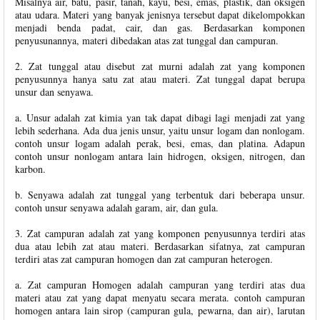
Misalnya air, batu, pasir, tanah, kayu, besi, emas, plastik, dan oksigen
atau udara. Materi yang banyak jenisnya tersebut dapat dikelompokkan
menjadi benda padat, cair, dan gas. Berdasarkan komponen
penyusunannya, materi dibedakan atas zat tunggal dan campuran.
2. Zat tunggal atau disebut zat murni adalah zat yang komponen
penyusunnya hanya satu zat atau materi. Zat tunggal dapat berupa
unsur dan senyawa.
a. Unsur adalah zat kimia yan tak dapat dibagi lagi menjadi zat yang
lebih sederhana. Ada dua jenis unsur, yaitu unsur logam dan nonlogam.
contoh unsur logam adalah perak, besi, emas, dan platina. Adapun
contoh unsur nonlogam antara lain hidrogen, oksigen, nitrogen, dan
karbon.
b. Senyawa adalah zat tunggal yang terbentuk dari beberapa unsur.
contoh unsur senyawa adalah garam, air, dan gula.
3. Zat campuran adalah zat yang komponen penyusunnya terdiri atas
dua atau lebih zat atau materi. Berdasarkan sifatnya, zat campuran
terdiri atas zat campuran homogen dan zat campuran heterogen.
a. Zat campuran Homogen adalah campuran yang terdiri atas dua
materi atau zat yang dapat menyatu secara merata. contoh campuran
homogen antara lain sirop (campuran gula, pewarna, dan air), larutan