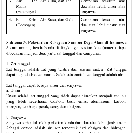
3.
Air Teh
Air, Gula, dan Teh
Campuran tersusun atas
Manis
dua atau lebih unsur atau
(Heterogen)
senyawa.
4.
Es Krim
Air, Susu, dan Gula
Campuran tersusun atas
(Homogen)
dua atau lebih unsur atau
senyawa.
Subtema 3: Pelestarian Kekayaan Sumber Daya Alam di Indonesia
Secara umum, benda-benda di lingkungan sekitar kita (materi) dapat
dibedakan menjadi dua, yaitu zat tunggal dan campuran.
1. Zat tunggal
Zat tunggal adalah zat yang terdiri dari sejenis materi. Zat tunggal
dapat juga disebut zat murni. Salah satu contoh zat tunggal adalah air.
Zat tunggal dapat berupa unsur dan senyawa.
a. Unsur
Unsur adalah zat tunggal yang tidak dapat diuraikan menjadi zat lain
yang lebih sederhana. Contoh: besi, emas, aluminium, karbon,
nitrogen, tembaga, perak, seng, dan oksigen.
b. Senyawa
Senyawa terbentuk oleh perikatan kimia dari dua atau lebih jenis unsur.
Sebagai contoh adalah air. Air terbentuk dari oksigen dan hidrogen.