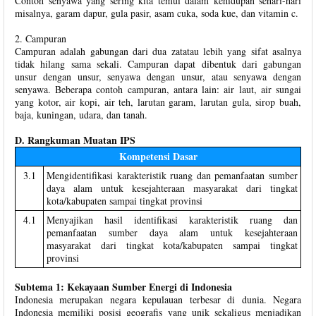
Contoh senyawa yang sering kita temui dalam kehidupan sehari-hari
misalnya, garam dapur, gula pasir, asam cuka, soda kue, dan vitamin c.
2. Campuran
Campuran adalah gabungan dari dua zatatau lebih yang sifat asalnya
tidak hilang sama sekali. Campuran dapat dibentuk dari gabungan
unsur dengan unsur, senyawa dengan unsur, atau senyawa dengan
senyawa. Beberapa contoh campuran, antara lain: air laut, air sungai
yang kotor, air kopi, air teh, larutan garam, larutan gula, sirop buah,
baja, kuningan, udara, dan tanah.
D. Rangkuman Muatan IPS
Kompetensi Dasar
3.1
Mengidentifikasi karakteristik ruang dan pemanfaatan sumber
daya alam untuk kesejahteraan masyarakat dari tingkat
kota/kabupaten sampai tingkat provinsi
4.1
Menyajikan hasil identifikasi karakteristik ruang dan
pemanfaatan sumber daya alam untuk kesejahteraan
masyarakat dari tingkat kota/kabupaten sampai tingkat
provinsi
Subtema 1: Kekayaan Sumber Energi di Indonesia
Indonesia merupakan negara kepulauan terbesar di dunia. Negara
Indonesia memiliki posisi geografis yang unik sekaligus menjadikan