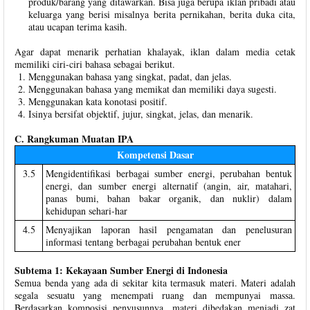
produk/barang yang ditawarkan. Bisa juga berupa iklan pribadi atau
keluarga yang berisi misalnya berita pernikahan, berita duka cita,
atau ucapan terima kasih.
Agar dapat menarik perhatian khalayak, iklan dalam media cetak
memiliki ciri-ciri bahasa sebagai berikut.
Menggunakan bahasa yang singkat, padat, dan jelas.
Menggunakan bahasa yang memikat dan memiliki daya sugesti.
Menggunakan kata konotasi positif.
Isinya bersifat objektif, jujur, singkat, jelas, dan menarik.
C. Rangkuman Muatan IPA
Kompetensi Dasar
3.5
Mengidentifikasi berbagai sumber energi, perubahan bentuk
energi, dan sumber energi alternatif (angin, air, matahari,
panas bumi, bahan bakar organik, dan nuklir) dalam
kehidupan sehari-har
4.5
Menyajikan laporan hasil pengamatan dan penelusuran
informasi tentang berbagai perubahan bentuk ener
Subtema 1: Kekayaan Sumber Energi di Indonesia
Semua benda yang ada di sekitar kita termasuk materi. Materi adalah
segala sesuatu yang menempati ruang dan mempunyai massa.
Berdasarkan komposisi penyusunnya, materi dibedakan menjadi zat