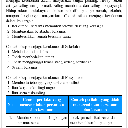
Menjaga kerukunan dalam masyarakat sangat penting. Hidup rukun
artinya saling menghormati, saling membantu dan saling menyayangi.
Hidup rukun hendaknya dilakukan baik dilingkungan rumah, sekolah,
maupun lingkungan masyarakat. Contoh sikap menjaga kerukunan
dalam keluarga :
Berkumpul bersama menonton televisi di ruang keluarga.
Membiasakan beribadah bersama.
Membersihkan rumah bersama-sama
Contoh sikap menjaga kerukunan di Sekolah :
Melakukan piket kelas
Tidak membedakan teman
Tidak mengganggu teman yang sedang beribadah
Senam bersama
Contoh sikap menjaga kerukunan di Masyarakat :
Membantu tetangga yang terkena musibah
Ikut kerja bakti lingkungan
Ikut serta siskamling
Contoh perilaku yang
Contoh perilaku yang tidak
No.
mencerminkan persatuan
mencerminkan persatuan
dan kesatuan
dan kesatuan
1.
Membersihkan lingkungan
Tidak pernah ikut serta dalam
bersama-sama
membersihkan lingkungan.