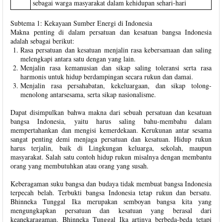
sebagai warga masyarakat dalam kehidupan sehari-hari
Subtema 1: Kekayaan Sumber Energi di Indonesia
Makna penting di dalam persatuan dan kesatuan bangsa Indonesia
adalah sebagai berikut:
Rasa persatuan dan kesatuan menjalin rasa kebersamaan dan saling
melengkapi antara satu dengan yang lain.
Menjalin rasa kemanusian dan sikap saling toleransi serta rasa
harmonis untuk hidup berdampingan secara rukun dan damai.
Menjalin rasa persahabatan, kekeluargaan, dan sikap tolong-
menolong antarsesama, serta sikap nasionalisme.
Dapat disimpulkan bahwa makna dari sebuah persatuan dan kesatuan
bangsa Indonesia, yaitu harus saling bahu-membahu dalam
mempertahankan dan mengisi kemerdekaan. Kerukunan antar sesama
sangat penting demi menjaga persatuan dan kesatuan. Hidup rukun
harus terjalin, baik di Lingkungan keluarga, sekolah, maupun
masyarakat. Salah satu contoh hidup rukun misalnya dengan membantu
orang yang membutuhkan atau orang yang susah.
Keberagaman suku bangsa dan budaya tidak membuat bangsa Indonesia
terpecah belah. Terbukti bangsa Indonesia tetap rukun dan bersatu.
Bhinneka Tunggal Ika merupakan semboyan bangsa kita yang
mengungkapkan persatuan dan kesatuan yang berasal dari
keanekaragaman. Bhinneka Tunggal Ika artinya berbeda-beda tetapi