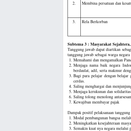
2.
Membina persatuan dan kesat
3.
Rela Berkorban
Subtema 3 : Masyarakat Sejahtera
Tanggung jawab dapat diartikan seba
tanggung jawab sebagai warga negara 
Memahami dan mengamalkan Pancas
Menjaga nama baik negara Indon
berdaulat, adil, serta makmur den
Bagi para pelajar dengan belajar
cerdas.
Saling menghargai dan menjunjung 
Menjaga kerukunan dan solidaritas 
Saling tolong menolong antarses
Kewajiban membayar pajak
Dampak positif pelaksanaan tanggung
Modal pembangunan bangsa melalu
Meningkatkan kesejahteraan masya
Semakin kuat nya negara melalui p