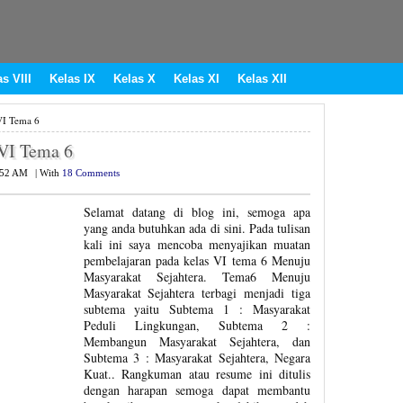
s VIII
Kelas IX
Kelas X
Kelas XI
Kelas XII
VI Tema 6
VI Tema 6
:52 AM
|
With
18 Comments
Selamat datang di blog ini, semoga apa
yang anda butuhkan ada di sini. Pada tulisan
kali ini saya mencoba menyajikan muatan
pembelajaran pada kelas VI tema 6 Menuju
Masyarakat Sejahtera. Tema6 Menuju
Masyarakat Sejahtera terbagi menjadi tiga
subtema yaitu Subtema 1 : Masyarakat
Peduli Lingkungan, Subtema 2 :
Membangun Masyarakat Sejahtera, dan
Subtema 3 : Masyarakat Sejahtera, Negara
Kuat.. Rangkuman atau resume ini ditulis
dengan harapan semoga dapat membantu