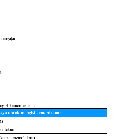
mengajar
a
ngisi kemerdekaan :
aya untuk mengisi kemerdekaan
ma
dan tekun
ekaan dengan hikmat