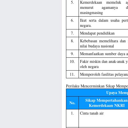
5.
Kemerdekaan memeluk a
menurut agamanya da
masingmasing
6.
Ikut serta dalam usaha pe
negara.
7.
Mendapat pendidikan
8.
Kebebasan memelihara dan 
nilai budaya nasional
9.
Memanfaatkan sumber daya 
10.
Fakir miskin dan anak-anak ya
oleh negara
11.
Memperoleh fasilitas pelayan
Perilaku Mencerminkan Sikap Mempe
Upaya Memp
Sikap Mempertahankan
No.
Kemerdekaan NKRI
1.
Cinta tanah air