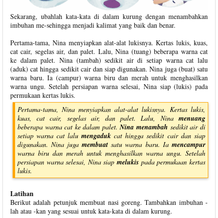
Sekarang, ubahlah kata-kata di dalam kurung dengan menambahkan
imbuhan me-sehingga menjadi kalimat yang baik dan benar.
Pertama-tama, Nina menyiapkan alat-alat lukisnya. Kertas lukis, kuas,
cat cair, segelas air, dan palet. Lalu, Nina (tuang) beberapa warna cat
ke dalam palet. Nina (tambah) sedikit air di setiap warna cat lalu
(aduk) cat hingga sedikit cair dan siap digunakan. Nina juga (buat) satu
warna baru. Ia (campur) warna biru dan merah untuk menghasilkan
warna ungu. Setelah persiapan warna selesai, Nina siap (lukis) pada
permukaan kertas lukis.
Pertama-tama, Nina menyiapkan alat-alat lukisnya. Kertas lukis,
kuas, cat cair, segelas air, dan palet. Lalu, Nina
menuang
beberapa warna cat ke dalam palet.
Nina menambah
sedikit air di
setiap warna cat lalu
mengaduk
cat hingga sedikit cair dan siap
digunakan. Nina juga
membuat
satu warna baru. Ia
mencampur
warna biru dan merah untuk menghasilkan warna ungu. Setelah
persiapan warna selesai, Nina siap
melukis
pada permukaan kertas
lukis.
Latihan
Berikut adalah petunjuk membuat nasi goreng. Tambahkan imbuhan -
lah atau -kan yang sesuai untuk kata-kata di dalam kurung.