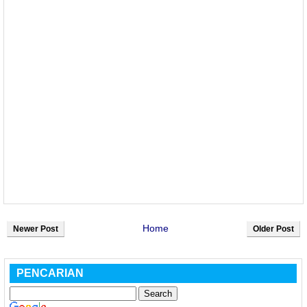
Home
Newer Post
Older Post
PENCARIAN