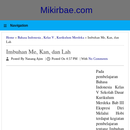
Mikirbae.com
≡
Navigation
Home
»
Bahasa Indonesia
,
Kelas V
,
Kurikulum Merdeka
» Imbuhan Me, Kan, dan
Lah
Imbuhan Me, Kan, dan Lah
Posted By Nanang Ajim
|
Posted On 4:57 PM
|
With
No Comments
Pada
pembelajaran
Bahasa
Indonesia Kelas
V Sekolah Dasar
Kurikulum
Merdeka Bab III
Ekspresi Diri
Melalui Hobi
terdapat kegiatan
pembelajaran
tentang Imbuhan