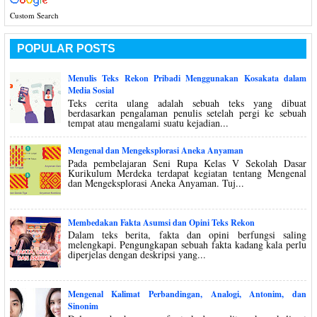
Custom Search
POPULAR POSTS
Menulis Teks Rekon Pribadi Menggunakan Kosakata dalam
Media Sosial
Teks cerita ulang adalah sebuah teks yang dibuat
berdasarkan pengalaman penulis setelah pergi ke sebuah
tempat atau mengalami suatu kejadian...
Mengenal dan Mengeksplorasi Aneka Anyaman
Pada pembelajaran Seni Rupa Kelas V Sekolah Dasar
Kurikulum Merdeka terdapat kegiatan tentang Mengenal
dan Mengeksplorasi Aneka Anyaman. Tuj...
Membedakan Fakta Asumsi dan Opini Teks Rekon
Dalam teks berita, fakta dan opini berfungsi saling
melengkapi. Pengungkapan sebuah fakta kadang kala perlu
diperjelas dengan deskripsi yang...
Mengenal Kalimat Perbandingan, Analogi, Antonim, dan
Sinonim