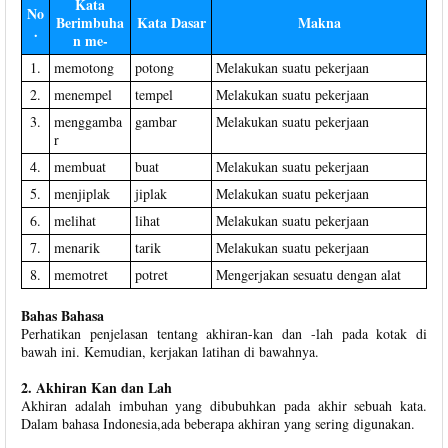
Kata
No
Berimbuha
Kata Dasar
Makna
.
n me-
1.
memotong
potong
Melakukan suatu pekerjaan
2.
menempel
tempel
Melakukan suatu pekerjaan
3.
menggamba
gambar
Melakukan suatu pekerjaan
r
4.
membuat
buat
Melakukan suatu pekerjaan
5.
menjiplak
jiplak
Melakukan suatu pekerjaan
6.
melihat
lihat
Melakukan suatu pekerjaan
7.
menarik
tarik
Melakukan suatu pekerjaan
8.
memotret
potret
Mengerjakan sesuatu dengan alat
Bahas Bahasa
Perhatikan penjelasan tentang akhiran-kan dan -lah pada kotak di
bawah ini. Kemudian, kerjakan latihan di bawahnya.
2. Akhiran Kan dan Lah
Akhiran adalah imbuhan yang dibubuhkan pada akhir sebuah kata.
Dalam bahasa Indonesia,ada beberapa akhiran yang sering digunakan.