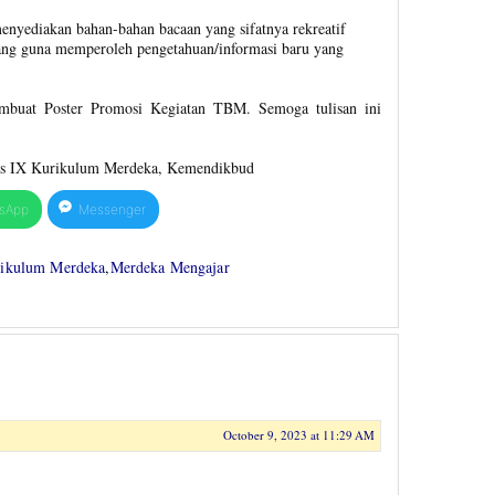
enyediakan bahan-bahan bacaan yang sifatnya rekreatif
ng guna memperoleh pengetahuan/informasi baru yang
buat Poster Promosi Kegiatan TBM. Semoga tulisan ini
as IX Kurikulum Merdeka, Kemendikbud
sApp
Messenger
ikulum Merdeka
,
Merdeka Mengajar
October 9, 2023 at 11:29 AM