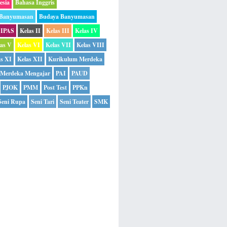
esia
Bahasa Inggris
 Banyumasan
Budaya Banyumasan
IPAS
Kelas II
Kelas III
Kelas IV
las V
Kelas VI
Kelas VII
Kelas VIII
as XI
Kelas XII
Kurikulum Merdeka
Merdeka Mengajar
PAI
PAUD
PJOK
PMM
Post Test
PPKn
Seni Rupa
Seni Tari
Seni Teater
SMK