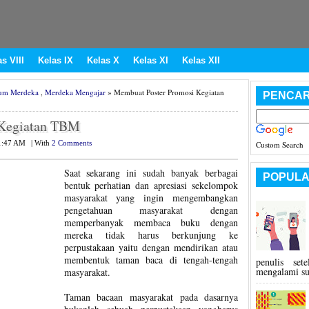
s VIII
Kelas IX
Kelas X
Kelas XI
Kelas XII
um Merdeka
,
Merdeka Mengajar
» Membuat Poster Promosi Kegiatan
PENCAR
 Kegiatan TBM
1:47 AM
|
With
2 Comments
Custom Search
Saat sekarang ini sudah banyak berbagai
POPULA
bentuk perhatian dan apresiasi sekelompok
masyarakat yang ingin mengembangkan
pengetahuan masyarakat dengan
memperbanyak membaca buku dengan
mereka tidak harus berkunjung ke
perpustakaan yaitu dengan mendirikan atau
membentuk taman baca di tengah-tengah
penulis se
mengalami sua
masyarakat.
Taman bacaan masyarakat pada dasarnya