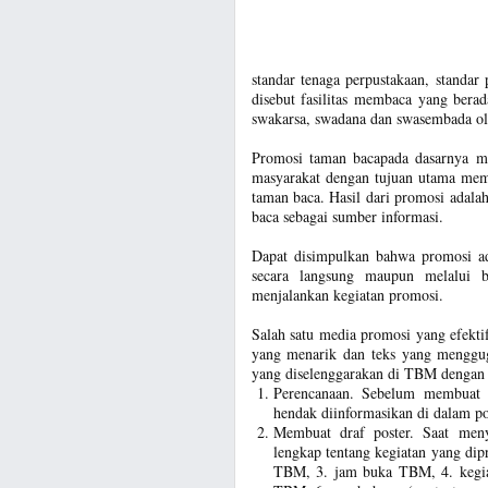
standar tenaga perpustakaan, standar
disebut fasilitas membaca yang berad
swakarsa, swadana dan swasembada ol
Promosi taman bacapada dasarnya me
masyarakat dengan tujuan utama memb
taman baca. Hasil dari promosi adal
baca sebagai sumber informasi.
Dapat disimpulkan bahwa promosi ad
secara langsung maupun melalui
menjalankan kegiatan promosi.
Salah satu media promosi yang efekti
yang menarik dan teks yang menggug
yang diselenggarakan di TBM dengan l
Perencanaan. Sebelum membuat p
hendak diinformasikan di dalam po
Membuat draf poster. Saat meny
lengkap tentang kegiatan yang dip
TBM, 3. jam buka TBM, 4. kegia