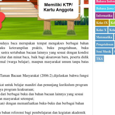
Bahasa Indon
Bahasa Jawa
Informatika
Kelas IX
Ke
Kelas X
Kel
Matematika
daya baca merupakan tempat mengakses berbagai bahan
Pengetahuan
 buku keterampilan praktis, buku pengetahuan, buku
Seni Musik
sastra sertabahan bacaan lainnya yang sesuai dengan kondisi
itar dan minat baca, baik bagi aksarawan baru, peserta didik
TKA
rmal (warga belajar), maupun masyarakat umum tanpa batas
Taman Bacaan Masyarakat (2006:2),dijelaskan bahwa fungsi
kat untuk belajar mandiri dan penunjang kurikulum program
nya program keaksaraan;
dari berbagai buku dan bahan bacaan lainnya yang sesuai
an masyarakat setempat;
kaan) dengan memanfaatkan buku-buku dan berbagai bahan
bahan referensi bagi pembelajaran dan kegiatan akademik