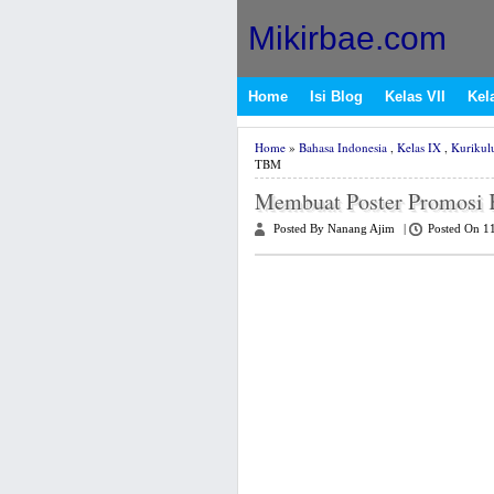
Mikirbae.com
Home
Isi Blog
Kelas VII
Kela
Home
»
Bahasa Indonesia
,
Kelas IX
,
Kurikul
TBM
Membuat Poster Promosi
Posted By Nanang Ajim
|
Posted On 1