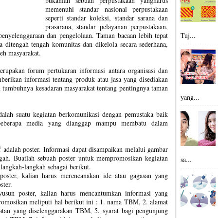
bukanlah sebuah perpustakaan yangharus
memenuhi standar nasional perpustakaan
seperti standar koleksi, standar sarana dan
prasarana, standar pelayanan perpustakaan,
Tuj...
 penyelenggaraan dan pengelolaan. Taman bacaan lebih tepat
a ditengah-tengah komunitas dan dikelola secara sederhana,
eh masyarakat.
rupakan forum pertukaran informasi antara organisasi dan
erikan informasi tentang produk atau jasa yang disediakan
ah tumbuhnya kesadaran masyarakat tentang pentingnya taman
yang...
alah suatu kegiatan berkomunikasi dengan pemustaka baik
 beberapa media yang dianggap mampu membatu dalam
f adalah poster. Informasi dapat disampaikan melalui gambar
ah. Buatlah sebuah poster untuk mempromosikan kegiatan
sa...
angkah-langkah sebagai berikut.
oster, kalian harus merencanakan ide atau gagasan yang
ster.
usun poster, kalian harus mencantumkan informasi yang
romosikan meliputi hal berikut ini : 1. nama TBM, 2. alamat
tan yang diselenggarakan TBM, 5. syarat bagi pengunjung