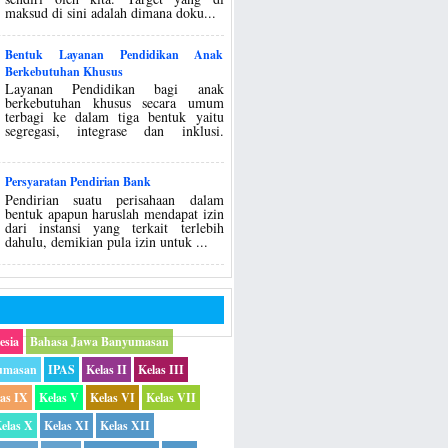
maksud di sini adalah dimana doku...
Bentuk Layanan Pendidikan Anak
Berkebutuhan Khusus
Layanan Pendidikan bagi anak
berkebutuhan khusus secara umum
terbagi ke dalam tiga bentuk yaitu
segregasi, integrase dan inklusi.
Persyaratan Pendirian Bank
Pendirian suatu perisahaan dalam
bentuk apapun haruslah mendapat izin
dari instansi yang terkait terlebih
dahulu, demikian pula izin untuk ...
esia
Bahasa Jawa Banyumasan
umasan
IPAS
Kelas II
Kelas III
las IX
Kelas V
Kelas VI
Kelas VII
elas X
Kelas XI
Kelas XII