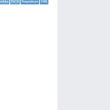
erdeka
PAUD
Pengetahuan
SMK