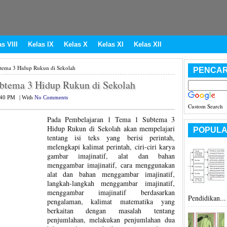
s VIII
Kelas IX
Kelas X
Kelas XI
Kelas XII
tema 3 Hidup Rukun di Sekolah
PENCAR
btema 3 Hidup Rukun di Sekolah
:40 PM
|
With
No Comments
Custom Search
Pada Pembelajaran 1 Tema 1 Subtema 3
Hidup Rukun di Sekolah akan mempelajari
POPULA
tentang isi teks yang berisi perintah,
melengkapi kalimat perintah, ciri-ciri karya
gambar imajinatif, alat dan bahan
menggambar imajinatif, cara menggunakan
alat dan bahan menggambar imajinatif,
langkah-langkah menggambar imajinatif,
menggambar imajinatif berdasarkan
Pendidikan...
pengalaman, kalimat matematika yang
berkaitan dengan masalah tentang
penjumlahan, melakukan penjumlahan dua