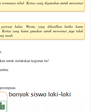
an warnanya tebal. Kertas yang digunakan untuk mewarnai
 goresan halus. Warna yang dihasilkan ketika kamu
l. Kertas yang kamu gunakan untuk mewarnai juga tidak
ang rusak.
h.
akan untuk melakukan kegiatan itu!
ambar.
 perempuan.