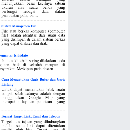
menunjukkan besar kecilnya satuan
ukuran atau suatu benda yang
berfungsi sebagai data dalam
pembuatan pola, bai...
Sistem Manajemen File
File atau berkas komputer (computer
file) adalah identitas dari suatu data
yang disimpan di dalam sistem berkas
yang dapat diakses dan diat...
mentar Isi Pidato
ah, atau khotbah sering dilakukan pada
egiatan baik di sekolah maupun di
asyarakat. Meskipun pada dasarn...
Cara Menentukan Garis Bujur dan Garis
Lintang
Untuk dapat menentukan letak suatu
tempat salah satunya adalah dengan
menggunakan Google Map yang
merupakan layanan pemetaan yang
Format Target Link, Email dan Telepon
Target atau tujuan yang dihubungkan
melalui suatu link dapat ditentukan
sendiri oleh kita. Target yang di