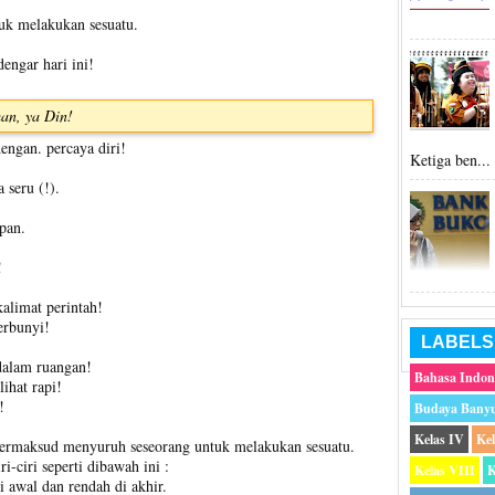
uk melakukan sesuatu.
engar hari ini!
an, ya Din!
engan. percaya diri!
Ketiga ben...
 seru (!).
pan.
!
alimat perintah!
erbunyi!
LABELS
dalam ruangan!
Bahasa Indon
ihat rapi!
!
Budaya Bany
Kelas IV
Ke
 bermaksud menyuruh seseorang untuk melakukan sesuatu.
i-ciri seperti dibawah ini :
Kelas VIII
K
i awal dan rendah di akhir.