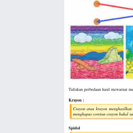
Tuliskan perbedaan hasil mewarnai me
Krayon :
Crayon atau krayon menghasilkan 
menghapus coretan crayon bakal sus
Spidol