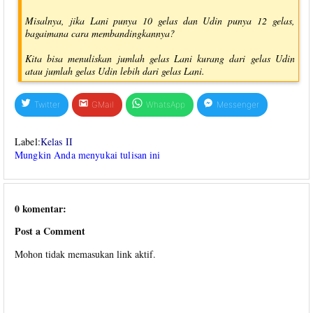
Misalnya, jika Lani punya 10 gelas dan Udin punya 12 gelas,
bagaimana cara membandingkannya?
Kita bisa menuliskan jumlah gelas Lani kurang dari gelas Udin
atau jumlah gelas Udin lebih dari gelas Lani.
Twitter
GMail
WhatsApp
Messenger
Label:
Kelas II
Mungkin Anda menyukai tulisan ini
0 komentar:
Post a Comment
Mohon tidak memasukan link aktif.