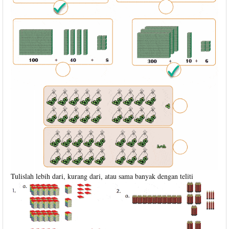
Tulislah lebih dari, kurang dari, atau sama banyak dengan teliti