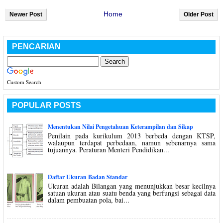
Home
Newer Post
Older Post
PENCARIAN
Custom Search
POPULAR POSTS
Menentukan Nilai Pengetahuan Keterampilan dan Sikap
Penilain pada kurikulum 2013 berbeda dengan KTSP,
walaupun terdapat perbedaan, namun sebenarnya sama
tujuannya. Peraturan Menteri Pendidikan...
Daftar Ukuran Badan Standar
Ukuran adalah Bilangan yang menunjukkan besar kecilnya
satuan ukuran atau suatu benda yang berfungsi sebagai data
dalam pembuatan pola, bai...