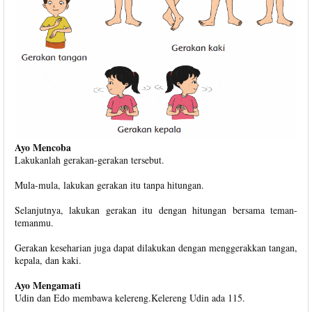
Ayo Mencoba
Lakukanlah gerakan-gerakan tersebut.
Mula-mula, lakukan gerakan itu tanpa hitungan.
Selanjutnya, lakukan gerakan itu dengan hitungan bersama teman-
temanmu.
Gerakan keseharian juga dapat dilakukan dengan menggerakkan tangan,
kepala, dan kaki.
Ayo Mengamati
Udin dan Edo membawa kelereng.Kelereng Udin ada 115.