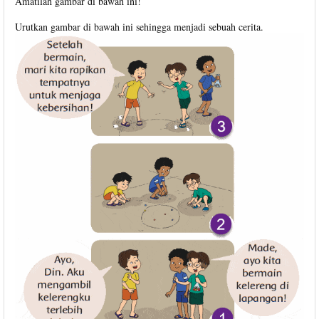
Amatilah gambar di bawah ini!
Urutkan gambar di bawah ini sehingga menjadi sebuah cerita.