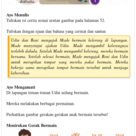
Ayo Menulis
Tuliskan isi cerita sesuai urutan gambar pada halaman 52.
Tuliskan dengan ejaan dan bahasa yang cermat dan santun
Udin dan Beni mengajak Made bermain kelereng di lapangan.
Made menyetujui ajakan Udin. Made mengambil kelerengnya
terlebih dahulu. Setelah Made mengambil kelereng, mereka bermain
bersama. Setelah selesai bermain, Made mengajak Beni dan Udin
untuk merapikan tempat yang mereka pakai bermain. Mereka
bekerja sama merapikan tempat bermain tersebut untuk menjaga
kebersihan.
Ayo Mengamati
Di lapangan teman-teman Udin sedang bermain.
Mereka melakukan berbagai permainan.
Perhatikan gambar gerakan-gerakan anak bermain tersebut!
Menirukan Gerak Bermain