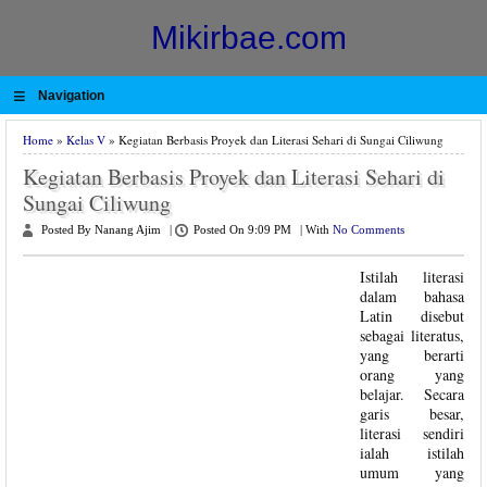
Mikirbae.com
≡
Navigation
Home
»
Kelas V
» Kegiatan Berbasis Proyek dan Literasi Sehari di Sungai Ciliwung
Kegiatan Berbasis Proyek dan Literasi Sehari di
Sungai Ciliwung
Posted By Nanang Ajim
|
Posted On 9:09 PM
|
With
No Comments
Istilah literasi
dalam bahasa
Latin disebut
sebagai literatus,
yang berarti
orang yang
belajar. Secara
garis besar,
literasi sendiri
ialah istilah
umum yang