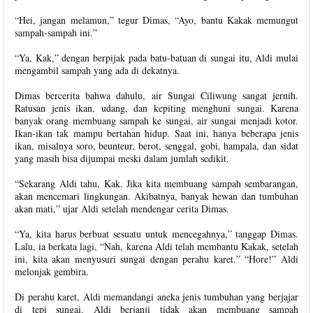
“Hei, jangan melamun,” tegur Dimas, “Ayo, bantu Kakak memungut
sampah-sampah ini.”
“Ya, Kak,” dengan berpijak pada batu-batuan di sungai itu, Aldi mulai
mengambil sampah yang ada di dekatnya.
Dimas bercerita bahwa dahulu, air Sungai Ciliwung sangat jernih.
Ratusan jenis ikan, udang, dan kepiting menghuni sungai. Karena
banyak orang membuang sampah ke sungai, air sungai menjadi kotor.
Ikan-ikan tak mampu bertahan hidup. Saat ini, hanya beberapa jenis
ikan, misalnya soro, beunteur, berot, senggal, gobi, hampala, dan sidat
yang masih bisa dijumpai meski dalam jumlah sedikit.
“Sekarang Aldi tahu, Kak. Jika kita membuang sampah sembarangan,
akan mencemari lingkungan. Akibatnya, banyak hewan dan tumbuhan
akan mati,” ujar Aldi setelah mendengar cerita Dimas.
“Ya, kita harus berbuat sesuatu untuk mencegahnya,” tanggap Dimas.
Lalu, ia berkata lagi, “Nah, karena Aldi telah membantu Kakak, setelah
ini, kita akan menyusuri sungai dengan perahu karet.” “Hore!” Aldi
melonjak gembira.
Di perahu karet, Aldi memandangi aneka jenis tumbuhan yang berjajar
di tepi sungai. Aldi berjanji tidak akan membuang sampah