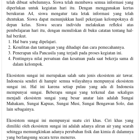
telah dibuat sebelumnya. Siswa telah membawa semua informasi yang
diperlukan untuk kegiatan hari itu. Dengan menggunakan kertas
berukuran A4, siswa mengatur tata letak informasi yang telah
dtentukan. Siswa dapat menunjukkan hasil pekerjaan kelompoknya di
depan kelas. Siswa secara individu melakukan refleksi atas
pembelajaran hari itu, dengan menuliskan di buku catatan tentang hal-
hal berikut.
Hal baru yang dipelajari.
Kesulitan dan tantangan yang dihadapi dan cara pemecahannya.
Penerapan sila Pancasila yang terjadi pada proses kegiatan ini.
Pentingnya nilai persatuan dan kesatuan pada saat bekerja sama di
dalam kelompok.
Ekosistem sungai ini merupakan salah satu jenis ekosistem air tawar.
Indonesia sendiri di hampir semua wilayahnya mempunyai ekosistem
sungai ini. Hal ini karena setiap pulau yang ada di Indonesia
mempunyai sungai. Beberapa sungai yang terkenal dan sekaligus
menjadi ekosistem sungai yang besar anatar lain adalah Sungai
Mahakam, Sungai Kapuas, Sungai Musi, Sungai Bengawan Solo, dan
lain sebagainya.
Ekosistem sungai ini mempunyai suatu ciri khas. Ciri khas yang
dimiliki oleh ekosistem sungai ini adalah adanya aliran air yang searah
sehingga memungkinkan adanya perubahan fisik dan kimia di dalamnya
yang berlangsung secara terus menerus.