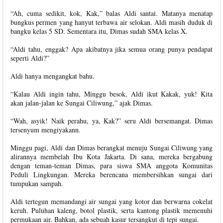
“Ah, cuma sedikit, kok, Kak,” balas Aldi santai. Matanya menatap
bungkus permen yang hanyut terbawa air selokan. Aldi masih duduk di
bangku kelas 5 SD. Sementara itu, Dimas sudah SMA kelas X.
“Aldi tahu, enggak? Apa akibatnya jika semua orang punya pendapat
seperti Aldi?”
Aldi hanya mengangkat bahu.
“Kalau Aldi ingin tahu, Minggu besok, Aldi ikut Kakak, yuk! Kita
akan jalan-jalan ke Sungai Ciliwung,” ajak Dimas.
“Wah, asyik! Naik perahu, ya, Kak?” seru Aldi bersemangat. Dimas
tersenyum mengiyakann.
Minggu pagi, Aldi dan Dimas berangkat menuju Sungai Ciliwung yang
alirannya membelah Ibu Kota Jakarta. Di sana, mereka bergabung
dengan teman-teman Dimas, para siswa SMA anggota Komunitas
Peduli Lingkungan. Mereka berencana membersihkan sungai dari
tumpukan sampah.
Aldi tertegun memandangi air sungai yang kotor dan berwarna cokelat
keruh. Puluhan kaleng, botol plastik, serta kantong plastik memenuhi
permukaan air. Bahkan, ada sebuah kasur tersangkut di tepi sungai.