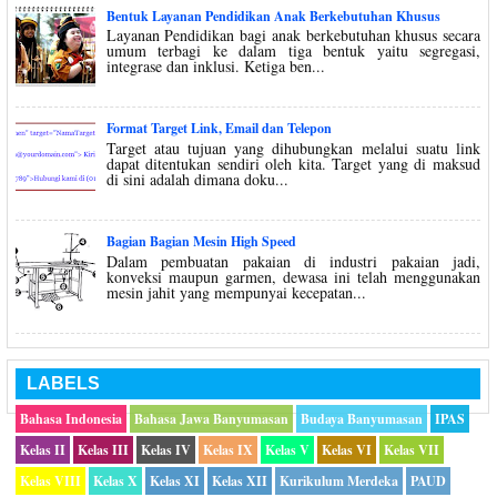
Bentuk Layanan Pendidikan Anak Berkebutuhan Khusus
Layanan Pendidikan bagi anak berkebutuhan khusus secara
umum terbagi ke dalam tiga bentuk yaitu segregasi,
integrase dan inklusi. Ketiga ben...
Format Target Link, Email dan Telepon
Target atau tujuan yang dihubungkan melalui suatu link
dapat ditentukan sendiri oleh kita. Target yang di maksud
di sini adalah dimana doku...
Bagian Bagian Mesin High Speed
Dalam pembuatan pakaian di industri pakaian jadi,
konveksi maupun garmen, dewasa ini telah menggunakan
mesin jahit yang mempunyai kecepatan...
LABELS
Bahasa Indonesia
Bahasa Jawa Banyumasan
Budaya Banyumasan
IPAS
Kelas II
Kelas III
Kelas IV
Kelas IX
Kelas V
Kelas VI
Kelas VII
Kelas VIII
Kelas X
Kelas XI
Kelas XII
Kurikulum Merdeka
PAUD