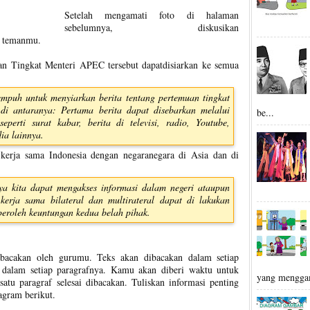
Setelah mengamati foto di halaman
sebelumnya, diskusikan
a temanmu.
an Tingkat Menteri APEC tersebut dapatdisiarkan ke semua
empuh untuk menyiarkan berita tentang pertemuan tingkat
di antaranya: Pertama berita dapat disebarkan melalui
be...
eperti surat kabar, berita di televisi, radio, Youtube,
ia lainnya.
 kerja sama Indonesia dengan negaranegara di Asia dan di
nya kita dapat mengakses informasi dalam negeri ataupun
kerja sama bilateral dan multirateral dapat di lakukan
roleh keuntungan kedua belah pihak.
ibacakan oleh gurumu. Teks akan dibacakan dalam setiap
g dalam setiap paragrafnya. Kamu akan diberi waktu untuk
yang mengga
satu paragraf selesai dibacakan. Tuliskan informasi penting
agram berikut.