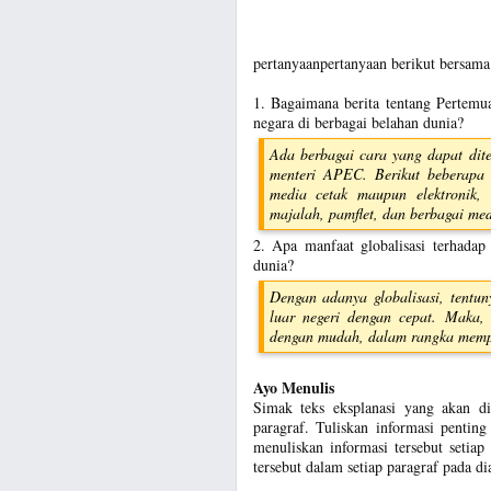
pertanyaanpertanyaan berikut bersam
1. Bagaimana berita tentang Pertemu
negara di berbagai belahan dunia?
Ada berbagai cara yang dapat dit
menteri APEC. Berikut beberapa 
media cetak maupun elektronik, s
majalah, pamflet, dan berbagai med
2. Apa manfaat globalisasi terhadap
dunia?
Dengan adanya globalisasi, tentu
luar negeri dengan cepat. Maka, 
dengan mudah, dalam rangka mempe
Ayo Menulis
Simak teks eksplanasi yang akan d
paragraf. Tuliskan informasi pentin
menuliskan informasi tersebut setiap 
tersebut dalam setiap paragraf pada di