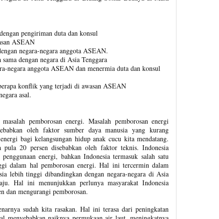
dengan pengiriman duta dan konsul
awasan ASEAN
 dengan negara-negara anggota ASEAN.
a sama dengan negara di Asia Tenggara
ara-negara anggota ASEAN dan menermia duta dan konsul
eberapa konflik yang terjadi di awasan ASEAN
egara asal.
 masalah pemborosan energi. Masalah pemborosan energi
sebabkan oleh faktor sumber daya manusia yang kurang
ergi bagi kelangsungan hidup anak cucu kita mendatang.
 pula 20 persen disebabkan oleh faktor teknis. Indonesia
penggunaan energi, bahkan Indonesia termasuk salah satu
ggi dalam hal pemborosan energi. Hal ini tercermin dalam
esia lebih tinggi dibandingkan dengan negara-negara di Asia
ju. Hal ini menunjukkan perlunya masyarakat Indonesia
ien dan mengurangi pemborosan.
arnya sudah kita rasakan. Hal ini terasa dari peningkatan
bal menyebabkan naiknya permukaan air laut, meningkatnya