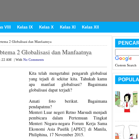
s VIII
Kelas IX
Kelas X
Kelas XI
Kelas XII
tema 2 Globalisasi dan Manfaatnya
PENCAR
btema 2 Globalisasi dan Manfaatnya
1:22 AM
|
With
No Comments
Custom Search
Kita telah mengetahui pengaruh globalisai
yang tejadi di sekitar kita. Tahukah kamu
POPULA
apa manfaat globalisasi? Bagaimana
globalisasi dapat terjadi?
Amati foto berikut. Bagaimana
pendapatmu?
Menteri Luar negeri Retno Marsudi menjadi
pembicara dalam Pertemuan Tingkat
Menteri Negara-negara Forum Kerja Sama
Ekonomi Asia Pasifik [APEC] di Manila,
Philiphina, 17 November 2015.