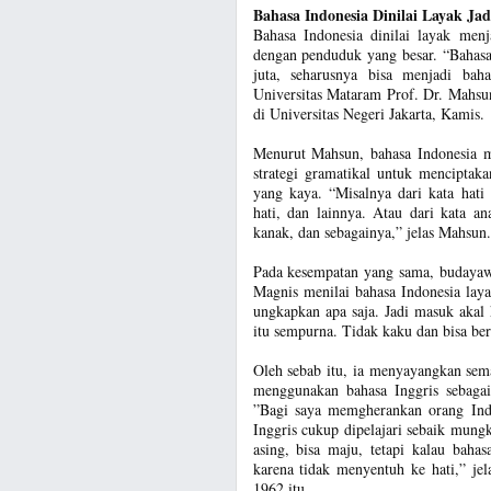
Bahasa Indonesia Dinilai Layak J
Bahasa Indonesia dinilai layak me
dengan penduduk yang besar. “Bahasa
juta, seharusnya bisa menjadi ba
Universitas Mataram Prof. Dr. Mahsun
di Universitas Negeri Jakarta, Kamis.
Menurut Mahsun, bahasa Indonesia 
strategi gramatikal untuk menciptak
yang kaya. “Misalnya dari kata hati
hati, dan lainnya. Atau dari kata a
kanak, dan sebagainya,” jelas Mahsun.
Pada kesempatan yang sama, budayaw
Magnis menilai bahasa Indonesia laya
ungkapkan apa saja. Jadi masuk akal
itu sempurna. Tidak kaku dan bisa be
Oleh sebab itu, ia menyayangkan sema
menggunakan bahasa Inggris sebaga
”Bagi saya memgherankan orang Ind
Inggris cukup dipelajari sebaik mungk
asing, bisa maju, tetapi kalau baha
karena tidak menyentuh ke hati,” je
1962 itu.