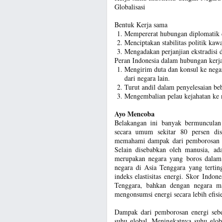
Globalisasi
Bentuk Kerja sama
Mempererat hubungan diplomatik 
Menciptakan stabilitas politik k
Mengadakan perjanjian ekstradisi
Peran Indonesia dalam hubungan kerj
Mengirim duta dan konsul ke neg
dari negara lain.
Turut andil dalam penyelesaian b
Mengembalian pelau kejahatan ke n
Ayo Mencoba
Belakangan ini banyak bermunculan
secara umum sekitar 80 persen di
memahami dampak dari pemborosan en
Selain disebabkan oleh manusia, ada
merupakan negara yang boros dalam 
negara di Asia Tenggara yang tertin
indeks elastisitas energi. Skor Indon
Tenggara, bahkan dengan negara ma
mengonsumsi energi secara lebih efis
Dampak dari pemborosan energi seben
suhu global. Meningkatnya suhu glo