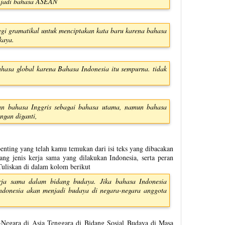
enjadi bahasa ASEAN
gi gramatikal untuk menciptakan kata baru karena bahasa
kaya.
hasa global karena Bahasa Indonesia itu sempurna. tidak
n bahasa Inggris sebagai bahasa utama, namun bahasa
ngan diganti,
penting yang telah kamu temukan dari isi teks yang dibacakan
ang jenis kerja sama yang dilakukan Indonesia, serta peran
Tuliskan di dalam kolom berikut
rja sama dalam bidang budaya. Jika bahasa Indonesia
donesia akan menjadi budaya di negara-negara anggota
-Negara di Asia Tenggara di Bidang Sosial Budaya di Masa