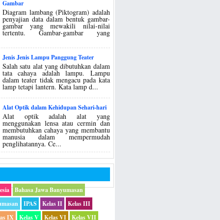
Gambar
Diagram lambang (Piktogram) adalah
penyajian data dalam bentuk gambar-
gambar yang mewakili nilai-nilai
tertentu. Gambar-gambar yang
Jenis Jenis Lampu Panggung Teater
Salah satu alat yang dibutuhkan dalam
tata cahaya adalah lampu. Lampu
dalam teater tidak mengacu pada kata
lamp tetapi lantern. Kata lamp d...
Alat Optik dalam Kehidupan Sehari-hari
Alat optik adalah alat yang
menggunakan lensa atau cermin dan
membutuhkan cahaya yang membantu
manusia dalam mempermudah
penglihatannya. Ce...
esia
Bahasa Jawa Banyumasan
umasan
IPAS
Kelas II
Kelas III
las IX
Kelas V
Kelas VI
Kelas VII