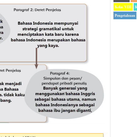
Kelas VIII
K
Pengetahuan