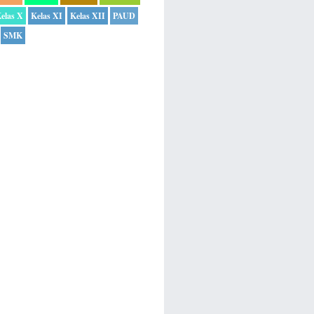
elas X
Kelas XI
Kelas XII
PAUD
SMK