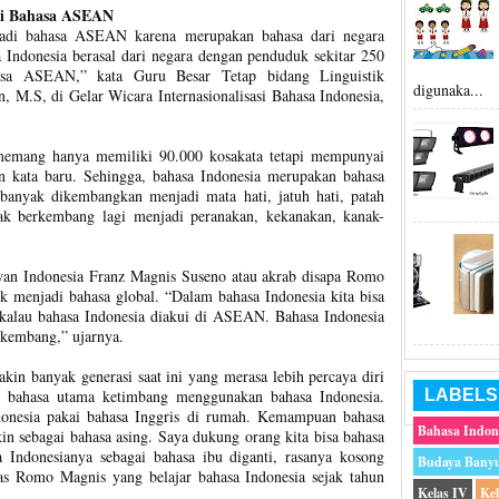
adi Bahasa ASEAN
njadi bahasa ASEAN karena merupakan bahasa dari negara
 Indonesia berasal dari negara dengan penduduk sekitar 250
hasa ASEAN,” kata Guru Besar Tetap bidang Linguistik
digunaka...
, M.S, di Gelar Wicara Internasionalisasi Bahasa Indonesia,
memang hanya memiliki 90.000 kosakata tetapi mempunyai
an kata baru. Sehingga, bahasa Indonesia merupakan bahasa
 banyak dikembangkan menjadi mata hati, jatuh hati, patah
nak berkembang lagi menjadi peranakan, kekanakan, kanak-
an Indonesia Franz Magnis Suseno atau akrab disapa Romo
k menjadi bahasa global. “Dalam bahasa Indonesia kita bisa
 kalau bahasa Indonesia diakui di ASEAN. Bahasa Indonesia
rkembang,” ujarnya.
kin banyak generasi saat ini yang merasa lebih percaya diri
i bahasa utama ketimbang menggunakan bahasa Indonesia.
LABELS
onesia pakai bahasa Inggris di rumah. Kemampuan bahasa
Bahasa Indon
in sebagai bahasa asing. Saya dukung orang kita bisa bahasa
sa Indonesianya sebagai bahasa ibu diganti, rasanya kosong
Budaya Bany
las Romo Magnis yang belajar bahasa Indonesia sejak tahun
Kelas IV
Ke