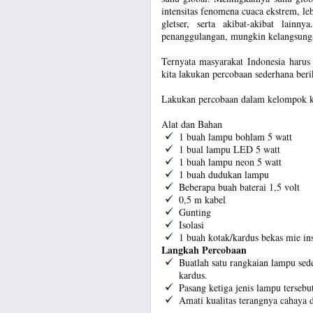
intensitas fenomena cuaca ekstrem, le
gletser, serta akibat-akibat lainn
penanggulangan, mungkin kelangsung
Ternyata masyarakat Indonesia harus
kita lakukan percobaan sederhana berik
Lakukan percobaan dalam kelompok ke
Alat dan Bahan
1 buah lampu bohlam 5 watt
1 bual lampu LED 5 watt
1 buah lampu neon 5 watt
1 buah dudukan lampu
Beberapa buah baterai 1,5 volt
0,5 m kabel
Gunting
Isolasi
1 buah kotak/kardus bekas mie in
Langkah Percobaan
Buatlah satu rangkaian lampu sed
kardus.
Pasang ketiga jenis lampu tersebu
Amati kualitas terangnya cahaya da