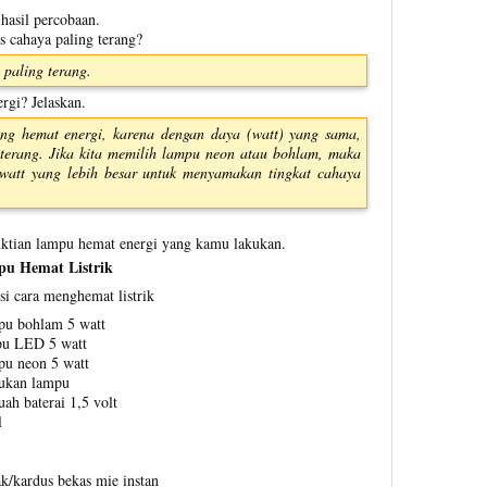
 hasil percobaan.
s cahaya paling terang?
paling terang.
gi? Jelaskan.
 hemat energi, karena dengan daya (watt) yang sama,
erang. Jika kita memilih lampu neon atau bohlam, maka
watt yang lebih besar untuk menyamakan tingkat cahaya
uktian lampu hemat energi yang kamu lakukan.
pu Hemat Listrik
si cara menghemat listrik
pu bohlam 5 watt
pu LED 5 watt
pu neon 5 watt
ukan lampu
ah baterai 1,5 volt
l
k/kardus bekas mie instan