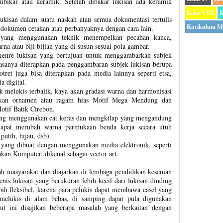
embikar atau keramik. Setelah dibakar lukisan ada keramik
Kelas VIII
K
ukisan dalam suatu naskah atau semua dokumentasi tertulis
Kurikulum M
i dokumen cetakan atau perbanyaknya dengan cara lain.
 yang menggunakan teknik menempelkan pecahan kanca,
rna atau biji bijian yang di susun sesuai pola gambar.
 genre lukisan yang bertujuan untuk menggambarkan subjek
 biasanya diterapkan pada penggambaran subjek lukisan berupa
tret juga bisa diterapkan pada media lainnya seperti etsa,
a digital.
k melukis terbalik, kaya akan gradasi warna dan harmonisasi
ilkan ornamen atau ragam hias Motif Mega Mendung dan
otif Batik Cirebon.
ang menggunakan cat keras dan mengkilap yang mengandung
dapat merubah warna permukaan benda kerja secara utuh
utih, hijau, dsb).
n yang dibuat dengan menggunakan media elektronik, seperti
an Komputer, dikenal sebagai vector art.
gah masyarakat dan diajarkan di lembaga pendidikan kesenian
jenis lukisan yang berukuran lebih kecil dari lukisan dinding
ebih fleksibel, karena para pelukis dapat membawa easel yang
k melukis di alam bebas, di samping dapat pula digunakan
kut ini disajikan beberapa masalah yang berkaitan dengan