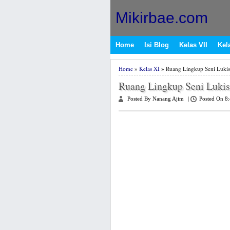
Mikirbae.com
Home
Isi Blog
Kelas VII
Kela
Home
»
Kelas XI
» Ruang Lingkup Seni Lukis
Ruang Lingkup Seni Lukis
Posted By Nanang Ajim
|
Posted On 8