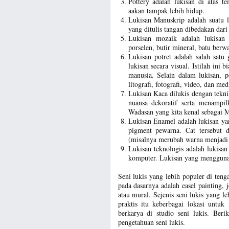
Pottery adalah lukisan di atas t
aakan tampak lebih hidup.
Lukisan Manuskrip adalah suatu l
yang ditulis tangan dibedakan dar
Lukisan mozaik adalah lukisan
porselen, butir mineral, batu berwa
Lukisan potret adalah salah satu
lukisan secara visual. Istilah ini
manusia. Selain dalam lukisan, po
litografi, fotografi, video, dan medi
Lukisan Kaca dilukis dengan tekni
nuansa dekoratif serta menamp
Wadasan yang kita kenal sebagai M
Lukisan Enamel adalah lukisan y
pigment pewarna. Cat tersebut 
(misalnya merubah warna menjadi p
Lukisan teknologis adalah lukisa
komputer. Lukisan yang menggunak
Seni lukis yang lebih populer di ten
pada dasarnya adalah easel painting, 
atau mural. Sejenis seni lukis yang l
praktis itu keberbagai lokasi untu
berkarya di studio seni lukis. Beri
pengetahuan seni lukis.