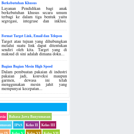
Berkebutuhan Khusus
Layanan Pendidikan bagi anak
berkebutuhan khusus secara umum
terbagi ke dalam tiga bentuk yaitu
segregasi, integrase dan inklusi.
Format Target Link, Email dan Telepon
Target atau tujuan yang dihubungkan
melalui suatu link dapat ditentukan
sendiri oleh kita. Target yang di
maksud di sini adalah dimana doku...
Bagian Bagian Mesin High Speed
Dalam pembuatan pakaian di industri
pakaian jadi, konveksi maupun
garmen, dewasa ini telah
menggunakan mesin jahit yang
mempunyai kecepatan...
esia
Bahasa Jawa Banyumasan
umasan
IPAS
Kelas II
Kelas III
las IX
Kelas V
Kelas VI
Kelas VII