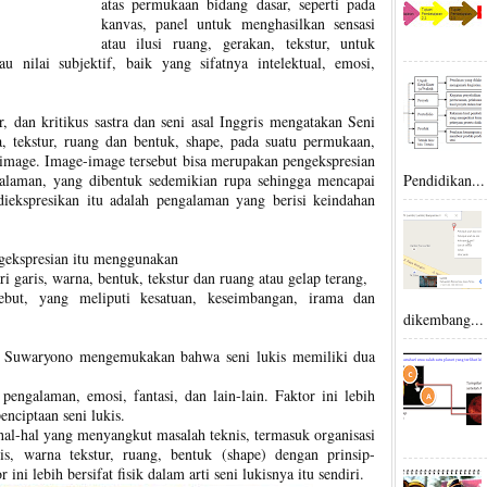
atas permukaan bidang dasar, seperti pada
kanvas, panel untuk menghasilkan sensasi
atau ilusi ruang, gerakan, tekstur, untuk
 nilai subjektif, baik yang sifatnya intelektual, emosi,
, dan kritikus sastra dan seni asal Inggris mengatakan Seni
a, tekstur, ruang dan bentuk, shape, pada suatu permukaan,
 image. Image-image tersebut bisa merupakan pengekspresian
galaman, yang dibentuk sedemikian rupa sehingga mencapai
Pendidikan...
ekspresikan itu adalah pengalaman yang berisi keindahan
ekspresian itu menggunakan
ri garis, warna, bentuk, tekstur dan ruang atau gelap terang,
rsebut, yang meliputi kesatuan, keseimbangan, irama dan
dikembang...
Dan Suwaryono mengemukakan bahwa seni lukis memiliki dua
 pengalaman, emosi, fantasi, dan lain-lain. Faktor ini lebih
enciptaan seni lukis.
 hal-hal yang menyangkut masalah teknis, termasuk organisasi
is, warna tekstur, ruang, bentuk (shape) dengan prinsip-
ni lebih bersifat fisik dalam arti seni lukisnya itu sendiri.