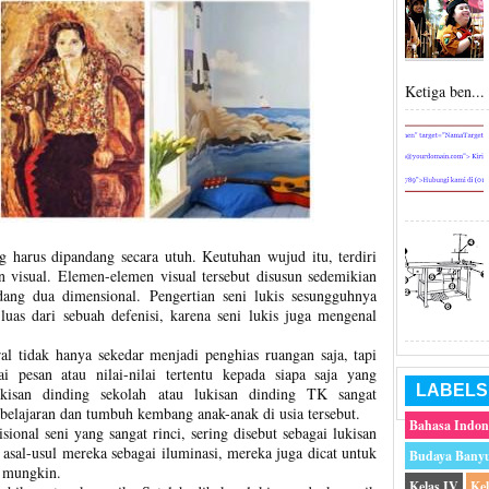
Ketiga ben...
g harus dipandang secara utuh. Keutuhan wujud itu, terdiri
n visual. Elemen-elemen visual tersebut disusun sedemikian
dang dua dimensional. Pengertian seni lukis sesungguhnya
uas dari sebuah defenisi, karena seni lukis juga mengenal
al tidak hanya sekedar menjadi penghias ruangan saja, tapi
i pesan atau nilai-nilai tertentu kepada siapa saja yang
LABELS
ukisan dinding sekolah atau lukisan dinding TK sangat
lajaran dan tumbuh kembang anak-anak di usia tersebut.
Bahasa Indon
sional seni yang sangat rinci, sering disebut sebagai lukisan
 asal-usul mereka sebagai iluminasi, mereka juga dicat untuk
Budaya Bany
 mungkin.
Kelas IV
Ke