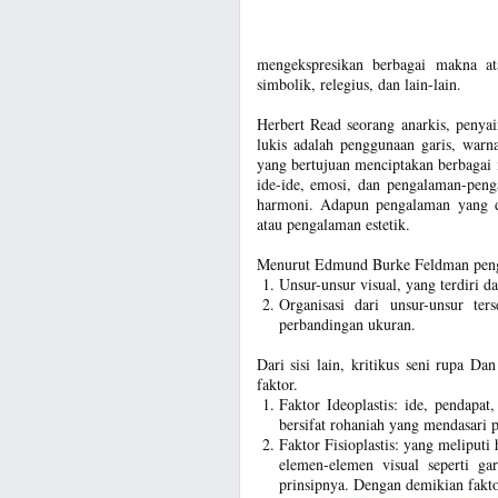
mengekspresikan berbagai makna atau
simbolik, relegius, dan lain-lain.
Herbert Read seorang anarkis, penyair
lukis adalah penggunaan garis, warn
yang bertujuan menciptakan berbagai
ide-ide, emosi, dan pengalaman-pen
harmoni. Adapun pengalaman yang di
atau pengalaman estetik.
Menurut Edmund Burke Feldman peng
Unsur-unsur visual, yang terdiri da
Organisasi dari unsur-unsur te
perbandingan ukuran.
Dari sisi lain, kritikus seni rupa 
faktor.
Faktor Ideoplastis: ide, pendapat,
bersifat rohaniah yang mendasari p
Faktor Fisioplastis: yang meliputi
elemen-elemen visual seperti gar
prinsipnya. Dengan demikian faktor i