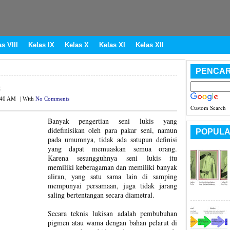
s VIII
Kelas IX
Kelas X
Kelas XI
Kelas XII
PENCAR
:40 AM
|
With
No Comments
Custom Search
Banyak pengertian seni lukis yang
didefinisikan oleh para pakar seni, namun
POPULA
pada umumnya, tidak ada satupun definisi
yang dapat memuaskan semua orang.
Karena sesungguhnya seni lukis itu
memiliki keberagaman dan memiliki banyak
aliran, yang satu sama lain di samping
mempunyai persamaan, juga tidak jarang
saling bertentangan secara diametral.
Secara teknis lukisan adalah pembubuhan
pigmen atau wama dengan bahan pelarut di