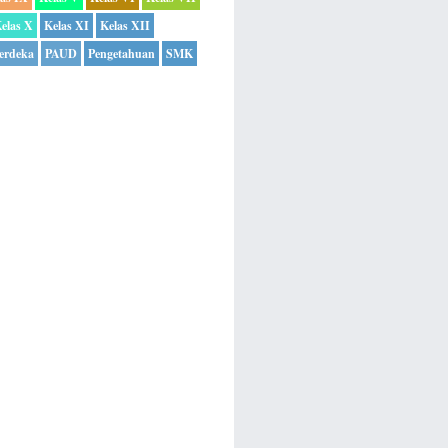
elas X
Kelas XI
Kelas XII
erdeka
PAUD
Pengetahuan
SMK