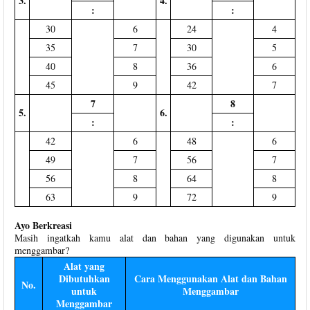
3.
4.
:
:
30
6
24
4
35
7
30
5
40
8
36
6
45
9
42
7
7
8
5.
6.
:
:
42
6
48
6
49
7
56
7
56
8
64
8
63
9
72
9
Ayo Berkreasi
Masih ingatkah kamu alat dan bahan yang digunakan untuk
menggambar?
Alat yang
Dibutuhkan
Cara Menggunakan Alat dan Bahan
No.
untuk
Menggambar
Menggambar