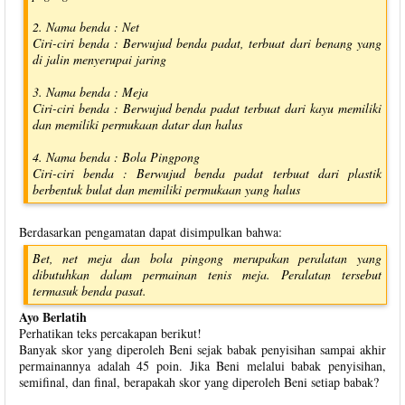
2. Nama benda : Net
Ciri-ciri benda : Berwujud benda padat, terbuat dari benang yang
di jalin menyerupai jaring
3. Nama benda : Meja
Ciri-ciri benda : Berwujud benda padat terbuat dari kayu memiliki
dan memiliki permukaan datar dan halus
4. Nama benda : Bola Pingpong
Ciri-ciri benda : Berwujud benda padat terbuat dari plastik
berbentuk bulat dan memiliki permukaan yang halus
Berdasarkan pengamatan dapat disimpulkan bahwa:
Bet, net meja dan bola pingong merupakan peralatan yang
dibutuhkan dalam permainan tenis meja. Peralatan tersebut
termasuk benda pasat.
Ayo Berlatih
Perhatikan teks percakapan berikut!
Banyak skor yang diperoleh Beni sejak babak penyisihan sampai akhir
permainannya adalah 45 poin. Jika Beni melalui babak penyisihan,
semifinal, dan final, berapakah skor yang diperoleh Beni setiap babak?