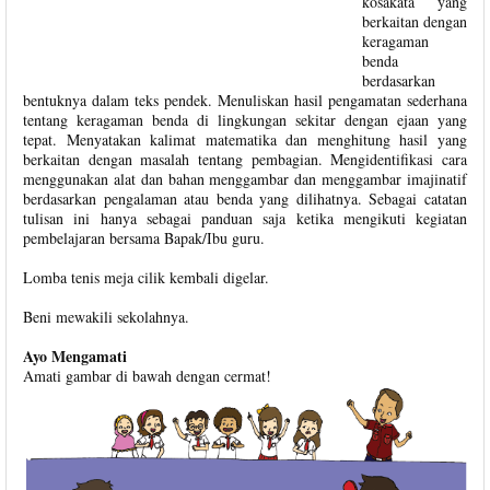
kosakata yang
berkaitan dengan
keragaman
benda
berdasarkan
bentuknya dalam teks pendek. Menuliskan hasil pengamatan sederhana
tentang keragaman benda di lingkungan sekitar dengan ejaan yang
tepat. Menyatakan kalimat matematika dan menghitung hasil yang
berkaitan dengan masalah tentang pembagian. Mengidentifikasi cara
menggunakan alat dan bahan menggambar dan menggambar imajinatif
berdasarkan pengalaman atau benda yang dilihatnya. Sebagai catatan
tulisan ini hanya sebagai panduan saja ketika mengikuti kegiatan
pembelajaran bersama Bapak/Ibu guru.
Lomba tenis meja cilik kembali digelar.
Beni mewakili sekolahnya.
Ayo Mengamati
Amati gambar di bawah dengan cermat!