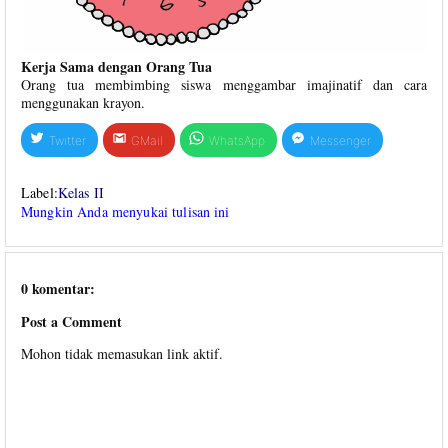
Kerja Sama dengan Orang Tua
Orang tua membimbing siswa menggambar imajinatif dan cara
menggunakan krayon.
Twitter
GMail
WhatsApp
Messenger
Label:
Kelas II
Mungkin Anda menyukai tulisan ini
0 komentar:
Post a Comment
Mohon tidak memasukan link aktif.