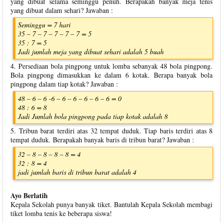
yang dibuat selama seminggu penuh. Berapakah banyak meja tenis
yang dibuat dalam sehari? Jawaban :
Seminggu = 7 hari
35 – 7 – 7 – 7 – 7 – 7 = 5
35 : 7 = 5
Jadi jumlah meja yang dibuat sehari adalah 5 buah
4. Persediaan bola pingpong untuk lomba sebanyak 48 bola pingpong.
Bola pingpong dimasukkan ke dalam 6 kotak. Berapa banyak bola
pingpong dalam tiap kotak? Jawaban :
48 – 6 – 6 -6 – 6 – 6 – 6 – 6 – 6 = 0
48 : 6 = 8
Jadi Jumlah bola pingpong pada tiap kotak adalah 8
5. Tribun barat terdiri atas 32 tempat duduk. Tiap baris terdiri atas 8
tempat duduk. Berapakah banyak baris di tribun barat? Jawaban :
32 – 8 – 8 – 8 – 8 = 4
32 : 8 = 4
jadi jumlah baris di tribun barat adalah 4
Ayo Berlatih
Kepala Sekolah punya banyak tiket. Bantulah Kepala Sekolah membagi
tiket lomba tenis ke beberapa siswa!