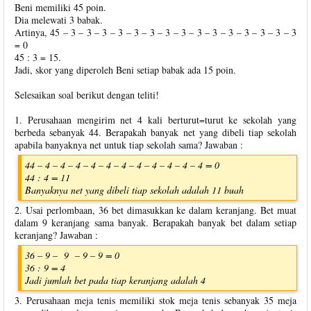
Beni memiliki 45 poin.
Dia melewati 3 babak.
Artinya, 45 – 3 – 3 – 3 – 3 – 3 – 3 – 3 – 3 – 3 – 3 – 3 – 3 – 3 – 3 – 3
= 0
45 : 3 = 15.
Jadi, skor yang diperoleh Beni setiap babak ada 15 poin.
Selesaikan soal berikut dengan teliti!
1. Perusahaan mengirim net 4 kali berturut=turut ke sekolah yang
berbeda sebanyak 44. Berapakah banyak net yang dibeli tiap sekolah
apabila banyaknya net untuk tiap sekolah sama? Jawaban :
44 – 4 – 4 – 4 – 4 – 4 – 4 – 4 – 4 – 4 – 4 – 4 = 0
44 : 4 = 11
Banyaknya net yang dibeli tiap sekolah adalah 11 buah
2. Usai perlombaan, 36 bet dimasukkan ke dalam keranjang. Bet muat
dalam 9 keranjang sama banyak. Berapakah banyak bet dalam setiap
keranjang? Jawaban :
36 – 9 – 9 – 9 – 9 = 0
36 : 9 = 4
Jadi jumlah bet pada tiap keranjang adalah 4
3. Perusahaan meja tenis memiliki stok meja tenis sebanyak 35 meja