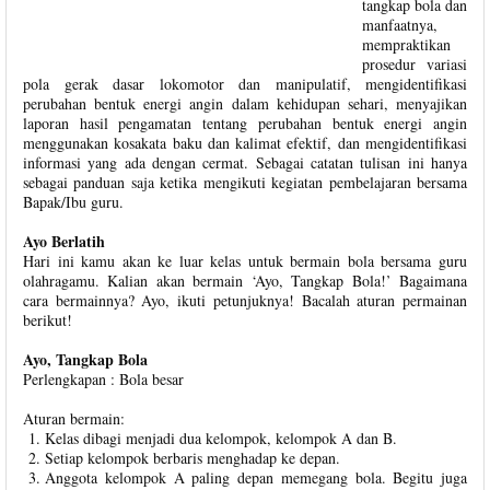
tangkap bola dan
manfaatnya,
mempraktikan
prosedur variasi
pola gerak dasar lokomotor dan manipulatif, mengidentifikasi
perubahan bentuk energi angin dalam kehidupan sehari, menyajikan
laporan hasil pengamatan tentang perubahan bentuk energi angin
menggunakan kosakata baku dan kalimat efektif, dan mengidentifikasi
informasi yang ada dengan cermat. Sebagai catatan tulisan ini hanya
sebagai panduan saja ketika mengikuti kegiatan pembelajaran bersama
Bapak/Ibu guru.
Ayo Berlatih
Hari ini kamu akan ke luar kelas untuk bermain bola bersama guru
olahragamu. Kalian akan bermain ‘Ayo, Tangkap Bola!’ Bagaimana
cara bermainnya? Ayo, ikuti petunjuknya! Bacalah aturan permainan
berikut!
Ayo, Tangkap Bola
Perlengkapan : Bola besar
Aturan bermain:
Kelas dibagi menjadi dua kelompok, kelompok A dan B.
Setiap kelompok berbaris menghadap ke depan.
Anggota kelompok A paling depan memegang bola. Begitu juga