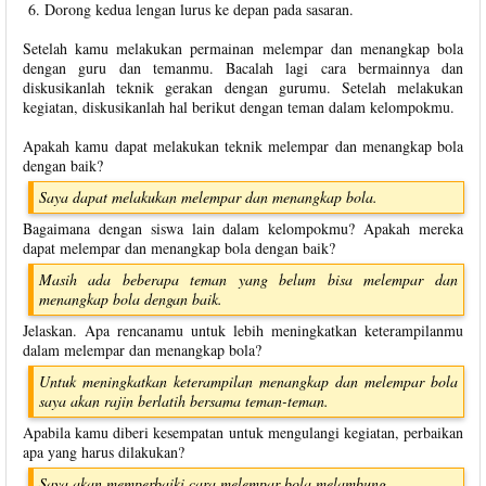
Dorong kedua lengan lurus ke depan pada sasaran.
Setelah kamu melakukan permainan melempar dan menangkap bola
dengan guru dan temanmu. Bacalah lagi cara bermainnya dan
diskusikanlah teknik gerakan dengan gurumu. Setelah melakukan
kegiatan, diskusikanlah hal berikut dengan teman dalam kelompokmu.
Apakah kamu dapat melakukan teknik melempar dan menangkap bola
dengan baik?
Saya dapat melakukan melempar dan menangkap bola.
Bagaimana dengan siswa lain dalam kelompokmu? Apakah mereka
dapat melempar dan menangkap bola dengan baik?
Masih ada beberapa teman yang belum bisa melempar dan
menangkap bola dengan baik.
Jelaskan. Apa rencanamu untuk lebih meningkatkan keterampilanmu
dalam melempar dan menangkap bola?
Untuk meningkatkan keterampilan menangkap dan melempar bola
saya akan rajin berlatih bersama teman-teman.
Apabila kamu diberi kesempatan untuk mengulangi kegiatan, perbaikan
apa yang harus dilakukan?
Saya akan memperbaiki cara melempar bola melambung.