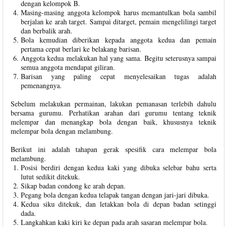
dengan kelompok B.
Masing-masing anggota kelompok harus memantulkan bola sambil
berjalan ke arah target. Sampai ditarget, pemain mengelilingi target
dan berbalik arah.
Bola kemudian diberikan kepada anggota kedua dan pemain
pertama cepat berlari ke belakang barisan.
Anggota kedua melakukan hal yang sama. Begitu seterusnya sampai
semua anggota mendapat giliran.
Barisan yang paling cepat menyelesaikan tugas adalah
pemenangnya.
Sebelum melakukan permainan, lakukan pemanasan terlebih dahulu
bersama gurumu. Perhatikan arahan dari gurumu tentang teknik
melempar dan menangkap bola dengan baik, khususnya teknik
melempar bola dengan melambung.
Berikut ini adalah tahapan gerak spesifik cara melempar bola
melambung.
Posisi berdiri dengan kedua kaki yang dibuka selebar bahu serta
lutut sedikit ditekuk.
Sikap badan condong ke arah depan.
Pegang bola dengan kedua telapak tangan dengan jari-jari dibuka.
Kedua siku ditekuk, dan letakkan bola di depan badan setinggi
dada.
Langkahkan kaki kiri ke depan pada arah sasaran melempar bola.