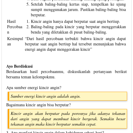
Setelah baling-baling kertas siap, tempelkan ke ujung
sumpit menggunakan jarum. Pastikan baling-baling bisa
berputar.
Hasil
Kincir angin hanya dapat berputar saat angin bertiup.
Percobaa
Baling-baling pada kincir yang berputar menggerakkan
n
benda yang diletakkan di pusat baling-baling.
Kesimpul
“Dari hasil percobaan terbukti bahwa kincir angin dapat
an
berputar saat angin bertiup hal tersebut menunjukan bahwa
energi angin dapat menggerakan kincir”
Ayo Berdiskusi
Berdasarkan hasil percobaanmu, diskusikanlah pertanyaan berikut
bersama teman kelompokmu.
Apa sumber energi kincir angin?
Sumber energi kincir angin adalah angin.
Bagaimana kincir angin bisa berputar?
Kincir angin akan berputar pada porosnya jika adanya tekanan
dari angin yang dapat membuat kincir bergerak. Semakin besar
tekanan angin maka kincir berputar semakin cepat.
3. Apa manfaat kincir angin dalam kehidupan sehari-hari?