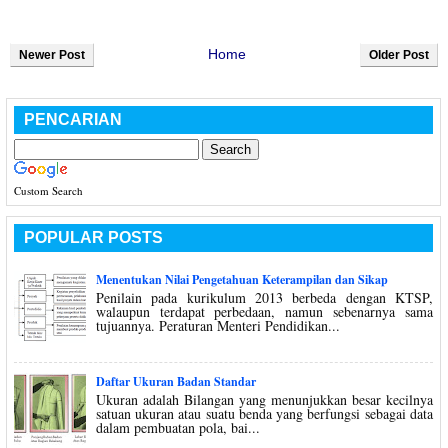
Home
Newer Post
Older Post
PENCARIAN
Custom Search
POPULAR POSTS
Menentukan Nilai Pengetahuan Keterampilan dan Sikap
Penilain pada kurikulum 2013 berbeda dengan KTSP,
walaupun terdapat perbedaan, namun sebenarnya sama
tujuannya. Peraturan Menteri Pendidikan...
Daftar Ukuran Badan Standar
Ukuran adalah Bilangan yang menunjukkan besar kecilnya
satuan ukuran atau suatu benda yang berfungsi sebagai data
dalam pembuatan pola, bai...