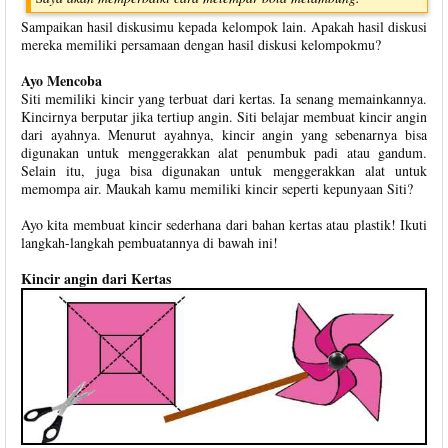
Sampaikan hasil diskusimu kepada kelompok lain. Apakah hasil diskusi
mereka memiliki persamaan dengan hasil diskusi kelompokmu?
Ayo Mencoba
Siti memiliki kincir yang terbuat dari kertas. Ia senang memainkannya.
Kincirnya berputar jika tertiup angin. Siti belajar membuat kincir angin
dari ayahnya. Menurut ayahnya, kincir angin yang sebenarnya bisa
digunakan untuk menggerakkan alat penumbuk padi atau gandum.
Selain itu, juga bisa digunakan untuk menggerakkan alat untuk
memompa air. Maukah kamu memiliki kincir seperti kepunyaan Siti?
Ayo kita membuat kincir sederhana dari bahan kertas atau plastik! Ikuti
langkah-langkah pembuatannya di bawah ini!
Kincir angin dari Kertas