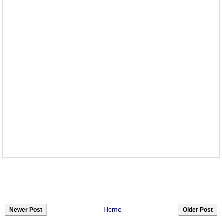
Home
Newer Post
Older Post