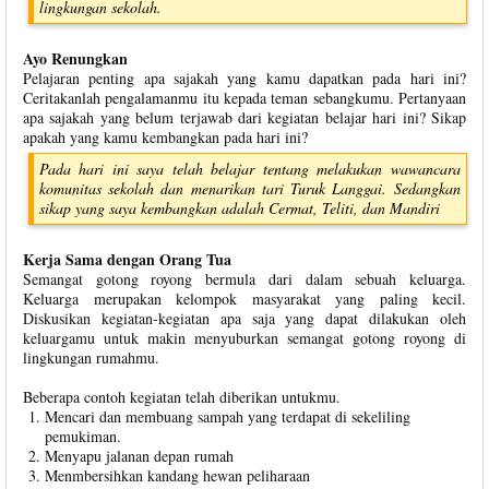
lingkungan sekolah.
Ayo Renungkan
Pelajaran penting apa sajakah yang kamu dapatkan pada hari ini?
Ceritakanlah pengalamanmu itu kepada teman sebangkumu. Pertanyaan
apa sajakah yang belum terjawab dari kegiatan belajar hari ini? Sikap
apakah yang kamu kembangkan pada hari ini?
Pada hari ini saya telah belajar tentang melakukan wawancara
komunitas sekolah dan menarikan tari Turuk Langgai. Sedangkan
sikap yang saya kembangkan adalah Cermat, Teliti, dan Mandiri
Kerja Sama dengan Orang Tua
Semangat gotong royong bermula dari dalam sebuah keluarga.
Keluarga merupakan kelompok masyarakat yang paling kecil.
Diskusikan kegiatan-kegiatan apa saja yang dapat dilakukan oleh
keluargamu untuk makin menyuburkan semangat gotong royong di
lingkungan rumahmu.
Beberapa contoh kegiatan telah diberikan untukmu.
Mencari dan membuang sampah yang terdapat di sekeliling
pemukiman.
Menyapu jalanan depan rumah
Menmbersihkan kandang hewan peliharaan