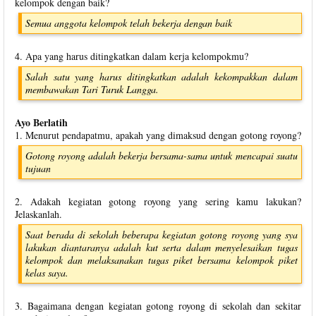
kelompok dengan baik?
Semua anggota kelompok telah bekerja dengan baik
4. Apa yang harus ditingkatkan dalam kerja kelompokmu?
Salah satu yang harus ditingkatkan adalah kekompakkan dalam
membawakan Tari Turuk Langga.
Ayo Berlatih
1. Menurut pendapatmu, apakah yang dimaksud dengan gotong royong?
Gotong royong adalah bekerja bersama-sama untuk mencapai suatu
tujuan
2. Adakah kegiatan gotong royong yang sering kamu lakukan?
Jelaskanlah.
Saat berada di sekolah beberapa kegiatan gotong royong yang sya
lakukan diantaranya adalah kut serta dalam menyelesaikan tugas
kelompok dan melaksanakan tugas piket bersama kelompok piket
kelas saya.
3. Bagaimana dengan kegiatan gotong royong di sekolah dan sekitar