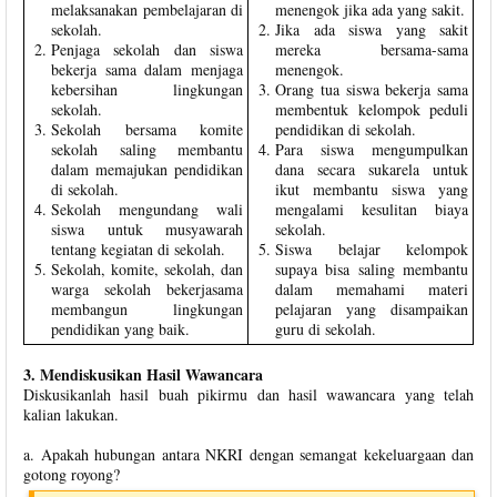
melaksanakan pembelajaran di
menengok jika ada yang sakit.
sekolah.
Jika ada siswa yang sakit
Penjaga sekolah dan siswa
mereka bersama-sama
bekerja sama dalam menjaga
menengok.
kebersihan lingkungan
Orang tua siswa bekerja sama
sekolah.
membentuk kelompok peduli
Sekolah bersama komite
pendidikan di sekolah.
sekolah saling membantu
Para siswa mengumpulkan
dalam memajukan pendidikan
dana secara sukarela untuk
di sekolah.
ikut membantu siswa yang
Sekolah mengundang wali
mengalami kesulitan biaya
siswa untuk musyawarah
sekolah.
tentang kegiatan di sekolah.
Siswa belajar kelompok
Sekolah, komite, sekolah, dan
supaya bisa saling membantu
warga sekolah bekerjasama
dalam memahami materi
membangun lingkungan
pelajaran yang disampaikan
pendidikan yang baik.
guru di sekolah.
3. Mendiskusikan Hasil Wawancara
Diskusikanlah hasil buah pikirmu dan hasil wawancara yang telah
kalian lakukan.
a. Apakah hubungan antara NKRI dengan semangat kekeluargaan dan
gotong royong?