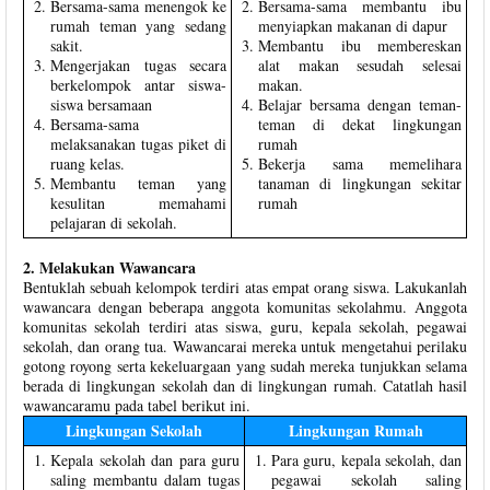
Bersama-sama menengok ke
Bersama-sama membantu ibu
rumah teman yang sedang
menyiapkan makanan di dapur
sakit.
Membantu ibu membereskan
Mengerjakan tugas secara
alat makan sesudah selesai
berkelompok antar siswa-
makan.
siswa bersamaan
Belajar bersama dengan teman-
Bersama-sama
teman di dekat lingkungan
melaksanakan tugas piket di
rumah
ruang kelas.
Bekerja sama memelihara
Membantu teman yang
tanaman di lingkungan sekitar
kesulitan memahami
rumah
pelajaran di sekolah.
2. Melakukan Wawancara
Bentuklah sebuah kelompok terdiri atas empat orang siswa. Lakukanlah
wawancara dengan beberapa anggota komunitas sekolahmu. Anggota
komunitas sekolah terdiri atas siswa, guru, kepala sekolah, pegawai
sekolah, dan orang tua. Wawancarai mereka untuk mengetahui perilaku
gotong royong serta kekeluargaan yang sudah mereka tunjukkan selama
berada di lingkungan sekolah dan di lingkungan rumah. Catatlah hasil
wawancaramu pada tabel berikut ini.
Lingkungan Sekolah
Lingkungan Rumah
Kepala sekolah dan para guru
Para guru, kepala sekolah, dan
saling membantu dalam tugas
pegawai sekolah saling