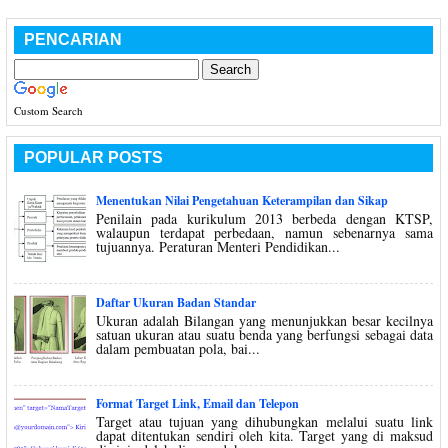
PENCARIAN
Custom Search
POPULAR POSTS
Menentukan Nilai Pengetahuan Keterampilan dan Sikap
Penilain pada kurikulum 2013 berbeda dengan KTSP,
walaupun terdapat perbedaan, namun sebenarnya sama
tujuannya. Peraturan Menteri Pendidikan...
Daftar Ukuran Badan Standar
Ukuran adalah Bilangan yang menunjukkan besar kecilnya
satuan ukuran atau suatu benda yang berfungsi sebagai data
dalam pembuatan pola, bai...
Format Target Link, Email dan Telepon
Target atau tujuan yang dihubungkan melalui suatu link
dapat ditentukan sendiri oleh kita. Target yang di maksud