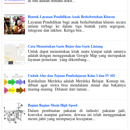
di sini adalah dimana doku...
Bentuk Layanan Pendidikan Anak Berkebutuhan Khusus
Layanan Pendidikan bagi anak berkebutuhan khusus secara
umum terbagi ke dalam tiga bentuk yaitu segregasi,
integrase dan inklusi. Ketiga ben...
Cara Menentukan Garis Bujur dan Garis Lintang
Untuk dapat menentukan letak suatu tempat salah satunya
adalah dengan menggunakan Google Map yang merupakan
layanan pemetaan yang dikembang...
Unduh Alur dan Tujuan Pembelajaran Kelas I dan IV SD
Kurikulum Merdeka adalah Merdeka Belajar. Konsep ini,
dibuat agar siswa bisa mendalami minat dan bakatnya
masing-masing. Dilansir dari laman...
Bagian Bagian Mesin High Speed
Dalam pembuatan pakaian di industri pakaian jadi,
konveksi maupun garmen, dewasa ini telah menggunakan
mesin jahit yang mempunyai kecepatan...