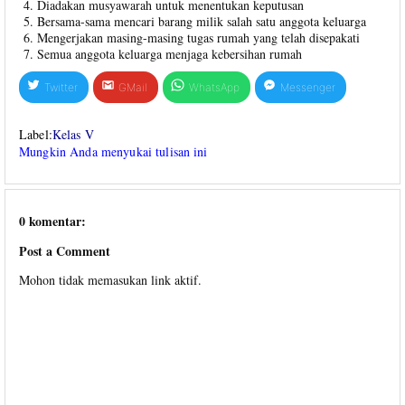
Diadakan musyawarah untuk menentukan keputusan
Bersama-sama mencari barang milik salah satu anggota keluarga
Mengerjakan masing-masing tugas rumah yang telah disepakati
Semua anggota keluarga menjaga kebersihan rumah
Twitter
GMail
WhatsApp
Messenger
Label:
Kelas V
Mungkin Anda menyukai tulisan ini
0 komentar:
Post a Comment
Mohon tidak memasukan link aktif.