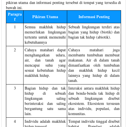
pikiran utama dan informasi penting tersebut di tempat yang tersedia di
bawah ini.
Paragra
Pikiran Utama
Informasi Penting
f
1
Semua makhluk hidup
Sebuah lingkungan terdiri atas
memerlukan lingkungan
bagian yang hidup (biotik) dan
tertentu untuk memenuhi
bagian tak hidup (abiotik).
kebutuhannya
2
Cahaya matahari dapat
Cahaya matahari juga
menghangatkan udara,
membantu tumbuhan membuat
air, dan tanah agar
makanan. Air di dalam tanah
mencapai suhu yang
dimanfaatkan oleh tumbuhan
sesuai kebutuhan hidup
dan makhluk hidup kecil
makhluk hidup.
lainnya yang hidup di dalam
tanah.
3
Bagian hidup dan tak
Interaksi antara makhluk hidup
hidup di sebuah
dan benda-benda tak hidup di
lingkungan saling
sebuah lingkungan disebut
berinteraksi dan saling
ekosistem. Ekosistem tersusun
bergantung satu sama
atas individu, populasi, dan
lain.
komunitas.
4
Individu adalah makhluk
Tempat individu tinggal disebut
hidup tunggal
habitat. Populasi adalah