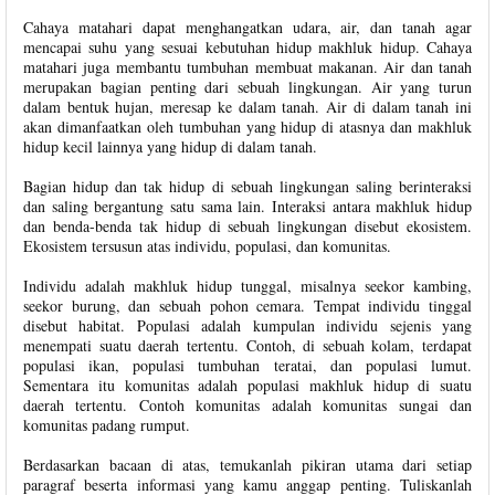
Cahaya matahari dapat menghangatkan udara, air, dan tanah agar
mencapai suhu yang sesuai kebutuhan hidup makhluk hidup. Cahaya
matahari juga membantu tumbuhan membuat makanan. Air dan tanah
merupakan bagian penting dari sebuah lingkungan. Air yang turun
dalam bentuk hujan, meresap ke dalam tanah. Air di dalam tanah ini
akan dimanfaatkan oleh tumbuhan yang hidup di atasnya dan makhluk
hidup kecil lainnya yang hidup di dalam tanah.
Bagian hidup dan tak hidup di sebuah lingkungan saling berinteraksi
dan saling bergantung satu sama lain. Interaksi antara makhluk hidup
dan benda-benda tak hidup di sebuah lingkungan disebut ekosistem.
Ekosistem tersusun atas individu, populasi, dan komunitas.
Individu adalah makhluk hidup tunggal, misalnya seekor kambing,
seekor burung, dan sebuah pohon cemara. Tempat individu tinggal
disebut habitat. Populasi adalah kumpulan individu sejenis yang
menempati suatu daerah tertentu. Contoh, di sebuah kolam, terdapat
populasi ikan, populasi tumbuhan teratai, dan populasi lumut.
Sementara itu komunitas adalah populasi makhluk hidup di suatu
daerah tertentu. Contoh komunitas adalah komunitas sungai dan
komunitas padang rumput.
Berdasarkan bacaan di atas, temukanlah pikiran utama dari setiap
paragraf beserta informasi yang kamu anggap penting. Tuliskanlah