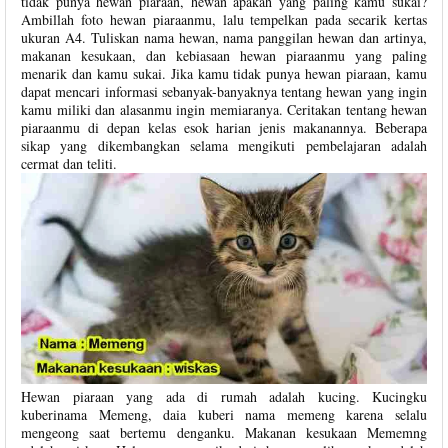
tidak punya hewan piaraan, hewan apakah yang paling kamu sukai?
Ambillah foto hewan piaraanmu, lalu tempelkan pada secarik kertas
ukuran A4. Tuliskan nama hewan, nama panggilan hewan dan artinya,
makanan kesukaan, dan kebiasaan hewan piaraanmu yang paling
menarik dan kamu sukai. Jika kamu tidak punya hewan piaraan, kamu
dapat mencari informasi sebanyak-banyaknya tentang hewan yang ingin
kamu miliki dan alasanmu ingin memiaranya. Ceritakan tentang hewan
piaraanmu di depan kelas esok harian jenis makanannya. Beberapa
sikap yang dikembangkan selama mengikuti pembelajaran adalah
cermat dan teliti.
Hewan piaraan yang ada di rumah adalah kucing. Kucingku
kuberinama Memeng, daia kuberi nama memeng karena selalu
mengeong saat bertemu denganku. Makanan kesukaan Mememng