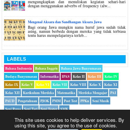
mengungkapkan dan menuliskan kegiatan sehari-hari
dengan menggunakan adverbs of frequency (alw...
Mengenal Aksara dan Sandhangan Aksara Jawa
Bagi orang Jawa mungkin nama huruf jawa sudah tidak
asing, namun berbeda dengan mereka yang tidak terbiasa
tentu harus mempelajarinya terleb...
LABELS
Bahasa Indonesia
Bahasa Inggris
Bahasa Jawa Banyumasan
Budaya Banyumasan
Informatika
IPAS
Kelas II
Kelas III
Kelas IV
Kelas IX
Kelas V
Kelas VI
Kelas VII
Kelas VIII
Kelas X
Kelas XI
Kelas XII
Kurikulum Merdeka
Matematika
Merdeka Mengajar
PAI
PAUD
Pengetahuan
PJOK
PMM
Post Test
PPKn
Seni Musik
Seni Rupa
Seni Tari
Seni Teater
SMK
This site uses cookies to help deliver services. By
using this site, you agree to the use of cookies.
Copyright ©
2026|
Mikirbae.com
- All Rights Reserved |
Privacy Policy
|
Hubungi Kami
|