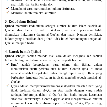
usul fikih, dan tarikh (sejarah).
Memahami cara merumuskan hukum (istinbat).
Memiliki keluhuran akhlak mulia.
3. Kedudukan Ijtihad
Ijtihad memiliki kedudukan sebagai sumber hukum Islam setelah al-
Qur’an dan hadis. Ijtihad dilakukan jika suatu persoalan tidak
ditemukan hukumnya dalam al-Qur’an dan hadis. Namun demikian,
hukum yang dihasilkan dari ijtihad tidak boleh bertentangan dengan al-
Qur’an maupun hadis.
4. Bentuk-bentuk Ijtihad
Ijtihad sebagai sebuah metode atau cara dalam menghasilkan sebuah
hukum terbagi ke dalam beberapa bagian, seperti berikut.
Ijma’ adalah kesepakatan para ulama ahli ijtihad dalam
memutuskan suatu perkara atau hukum. Contoh ijma’ di masa
sahabat adalah kesepakatan untuk menghimpun wahyu Ilahi yang
berbentuk lembaran-lembaran terpisah menjadi sebuah mushaf al-
Qur’an.
Qiyas adalah mempersamakan/menganalogikan masalah baru yang
tidak terdapat dalam al-Qur’an atau hadis dengan yang sudah
terdapat hukumnya dalam al-Qur’an dan hadis karena kesamaan
sifat atau karakternya. Contoh qiyas adalah mengharamkan hukum
minuman keras selain khamr seperti br*ndy, w*sky, t*pi miring,