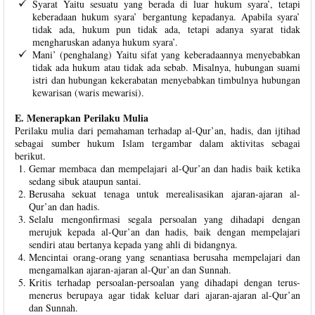
Syarat Yaitu sesuatu yang berada di luar hukum syara’, tetapi
keberadaan hukum syara’ bergantung kepadanya. Apabila syara’
tidak ada, hukum pun tidak ada, tetapi adanya syarat tidak
mengharuskan adanya hukum syara’.
Mani’ (penghalang) Yaitu sifat yang keberadaannya menyebabkan
tidak ada hukum atau tidak ada sebab. Misalnya, hubungan suami
istri dan hubungan kekerabatan menyebabkan timbulnya hubungan
kewarisan (waris mewarisi).
E. Menerapkan Perilaku Mulia
Perilaku mulia dari pemahaman terhadap al-Qur’an, hadis, dan ijtihad
sebagai sumber hukum Islam tergambar dalam aktivitas sebagai
berikut.
Gemar membaca dan mempelajari al-Qur’an dan hadis baik ketika
sedang sibuk ataupun santai.
Berusaha sekuat tenaga untuk merealisasikan ajaran-ajaran al-
Qur’an dan hadis.
Selalu mengonfirmasi segala persoalan yang dihadapi dengan
merujuk kepada al-Qur’an dan hadis, baik dengan mempelajari
sendiri atau bertanya kepada yang ahli di bidangnya.
Mencintai orang-orang yang senantiasa berusaha mempelajari dan
mengamalkan ajaran-ajaran al-Qur’an dan Sunnah.
Kritis terhadap persoalan-persoalan yang dihadapi dengan terus-
menerus berupaya agar tidak keluar dari ajaran-ajaran al-Qur’an
dan Sunnah.