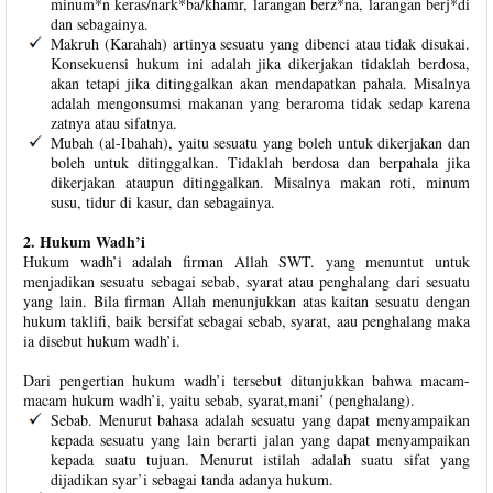
minum*n keras/nark*ba/khamr, larangan berz*na, larangan berj*di
dan sebagainya.
Makruh (Karahah) artinya sesuatu yang dibenci atau tidak disukai.
Konsekuensi hukum ini adalah jika dikerjakan tidaklah berdosa,
akan tetapi jika ditinggalkan akan mendapatkan pahala. Misalnya
adalah mengonsumsi makanan yang beraroma tidak sedap karena
zatnya atau sifatnya.
Mubah (al-Ibahah), yaitu sesuatu yang boleh untuk dikerjakan dan
boleh untuk ditinggalkan. Tidaklah berdosa dan berpahala jika
dikerjakan ataupun ditinggalkan. Misalnya makan roti, minum
susu, tidur di kasur, dan sebagainya.
2. Hukum Wadh’i
Hukum wadh’i adalah firman Allah SWT. yang menuntut untuk
menjadikan sesuatu sebagai sebab, syarat atau penghalang dari sesuatu
yang lain. Bila firman Allah menunjukkan atas kaitan sesuatu dengan
hukum taklifi, baik bersifat sebagai sebab, syarat, aau penghalang maka
ia disebut hukum wadh’i.
Dari pengertian hukum wadh’i tersebut ditunjukkan bahwa macam-
macam hukum wadh’i, yaitu sebab, syarat,mani’ (penghalang).
Sebab. Menurut bahasa adalah sesuatu yang dapat menyampaikan
kepada sesuatu yang lain berarti jalan yang dapat menyampaikan
kepada suatu tujuan. Menurut istilah adalah suatu sifat yang
dijadikan syar’i sebagai tanda adanya hukum.