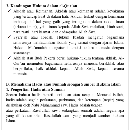
3. Kandungan Hukum dalam al-Qur’an
Akidah atau Keimanan. Akidah atau keimanan adalah keyakinan
yang tertancap kuat di dalam hati. Akidah terkait dengan keimanan
terhadap hal-hal yang gaib yang terangkum dalam rukun iman
(arkanu iman), yaitu iman kepada Allah Swt. malaikat, kitab suci,
para rasul, hari kiamat, dan qada/qadar Allah Swt.
Syari’ah atau Ibadah. Hukum Ibadah mengatur bagaimana
seharusnya melaksanakan ibadah yang sesuai dengan ajaran Islam.
Hukum Mu’amalah mengatur interaksi antara manusia dengan
sesamanya.
Akhlak atau Budi Pekerti berisi hukum-hukum tentang akhlak. Al-
Qur’an menuntun bagaimana seharusnya manusia berakhlak atau
berperilaku, baik akhlak kepada Allah Swt., kepada sesama
manusia.
B. Memahami Hadis atau Sunnah sebagai Sumber Hukum Islam
1. Pengertian Hadis atau Sunnah
Secara bahasa hadis berarti perkataan atau ucapan. Menurut istilah,
hadis adalah segala perkataan, perbuatan, dan ketetapan (taqrir) yang
dilakukan oleh Nabi Muhammad saw. Hadis adalah ucapan
atau perkataan Rasulullah saw., sedangkan sunnah adalah segala apa
yang dilakukan oleh Rasulullah saw. yang menjadi sumber hukum
Islam.