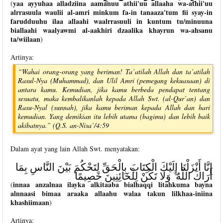
yaa ayyuhaa alladziina aamanuu athii'uu allaaha wa-athii'uu
(
alrrasuula waulii al-amri minkum fa-in tanaaza'tum fii syay-in
farudduuhu ilaa allaahi waalrrasuuli in kuntum tu/minuuna
biallaahi waalyawmi al-aakhiri dzaalika khayrun wa-ahsanu
ta/wiilaan
)
Artinya:
“Wahai orang-orang yang beriman! Ta’atilah Allah dan ta’atilah
Rasul-Nya (Muhammad), dan Ulil Amri (pemegang kekuasaan) di
antara kamu. Kemudian, jika kamu berbeda pendapat tentang
sesuatu, maka kembalikanlah kepada Allah Swt. (al-Qur’an) dan
Rasu-Nyal (sunnah), jika kamu beriman kepada Allah dan hari
kemudian. Yang demikian itu lebih utama (bagimu) dan lebih baik
akibatnya.” (Q.S. an-Nisa’/4:59
Dalam ayat yang lain Allah Swt. menyatakan:
إِنَّا أَنْزَلْنَا إِلَيْكَ الْكِتَابَ بِالْحَقِّ لِتَحْكُمَ بَيْنَ النَّاسِ بِمَا
أَرَاكَ اللَّهُ ۚ وَلَا تَكُنْ لِلْخَائِنِينَ خَصِيمًا
innaa anzalnaa ilayka alkitaaba bialhaqqi litahkuma bayna
(
alnnaasi bimaa araaka allaahu walaa takun lilkhaa-iniina
khashiimaan
)
Artinya: