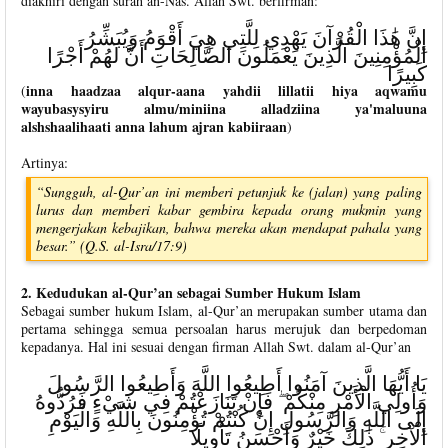
diakhiri dengan surah an-Nas. Allah Swt. berfirman:
إِنَّ هَٰذَا الْقُرْآنَ يَهْدِي لِلَّتِي هِيَ أَقْوَمُ وَيُبَشِّرُ
الْمُؤْمِنِينَ الَّذِينَ يَعْمَلُونَ الصَّالِحَاتِ أَنَّ لَهُمْ أَجْرًا
كَبِيرًا
inna haadzaa alqur-aana yahdii lillatii hiya aqwamu
(
wayubasysyiru almu/miniina alladziina ya'maluuna
alshshaalihaati anna lahum ajran kabiiraan
)
Artinya:
“Sungguh, al-Qur’an ini memberi petunjuk ke (jalan) yang paling
lurus dan memberi kabar gembira kepada orang mukmin yang
mengerjakan kebajikan, bahwa mereka akan mendapat pahala yang
besar.” (Q.S. al-Isra/17:9)
2. Kedudukan al-Qur’an sebagai Sumber Hukum Islam
Sebagai sumber hukum Islam, al-Qur’an merupakan sumber utama dan
pertama sehingga semua persoalan harus merujuk dan berpedoman
kepadanya. Hal ini sesuai dengan firman Allah Swt. dalam al-Qur’an
يَا أَيُّهَا الَّذِينَ آمَنُوا أَطِيعُوا اللَّهَ وَأَطِيعُوا الرَّسُولَ
وَأُولِي الْأَمْرِ مِنْكُمْ ۖ فَإِنْ تَنَازَعْتُمْ فِي شَيْءٍ فَرُدُّوهُ
إِلَى اللَّهِ وَالرَّسُولِ إِنْ كُنْتُمْ تُؤْمِنُونَ بِاللَّهِ وَالْيَوْمِ
الْآخِرِ ۚ ذَٰلِكَ خَيْرٌ وَأَحْسَنُ تَأْوِيلًا