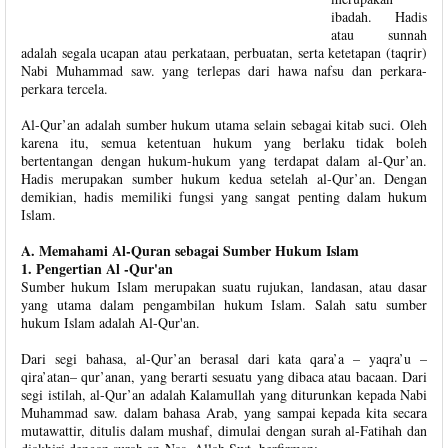
ibadah. Hadis
atau sunnah
adalah segala ucapan atau perkataan, perbuatan, serta ketetapan (taqrir)
Nabi Muhammad saw. yang terlepas dari hawa nafsu dan perkara-
perkara tercela.
Al-Qur’an adalah sumber hukum utama selain sebagai kitab suci. Oleh
karena itu, semua ketentuan hukum yang berlaku tidak boleh
bertentangan dengan hukum-hukum yang terdapat dalam al-Qur’an.
Hadis merupakan sumber hukum kedua setelah al-Qur’an. Dengan
demikian, hadis memiliki fungsi yang sangat penting dalam hukum
Islam.
A. Memahami Al-Quran sebagai Sumber Hukum Islam
1. Pengertian Al -Qur'an
Sumber hukum Islam merupakan suatu rujukan, landasan, atau dasar
yang utama dalam pengambilan hukum Islam. Salah satu sumber
hukum Islam adalah Al-Qur'an.
Dari segi bahasa, al-Qur’an berasal dari kata qara’a – yaqra’u –
qira’atan– qur’anan, yang berarti sesuatu yang dibaca atau bacaan. Dari
segi istilah, al-Qur’an adalah Kalamullah yang diturunkan kepada Nabi
Muhammad saw. dalam bahasa Arab, yang sampai kepada kita secara
mutawattir, ditulis dalam mushaf, dimulai dengan surah al-Fatihah dan