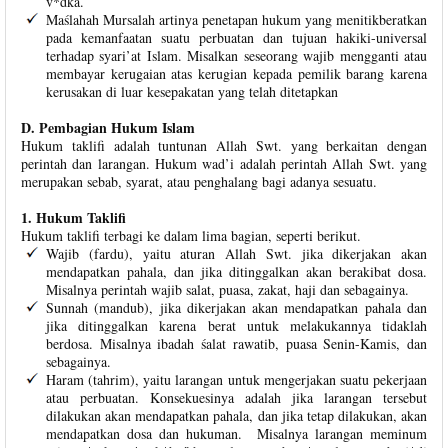
v*dka.
Maślahah Mursalah artinya penetapan hukum yang menitikberatkan
pada kemanfaatan suatu perbuatan dan tujuan hakiki-universal
terhadap syari’at Islam. Misalkan seseorang wajib mengganti atau
membayar kerugaian atas kerugian kepada pemilik barang karena
kerusakan di luar kesepakatan yang telah ditetapkan
D. Pembagian Hukum Islam
Hukum taklifi adalah tuntunan Allah Swt. yang berkaitan dengan
perintah dan larangan. Hukum wad’i adalah perintah Allah Swt. yang
merupakan sebab, syarat, atau penghalang bagi adanya sesuatu.
1. Hukum Taklifi
Hukum taklifi terbagi ke dalam lima bagian, seperti berikut.
Wajib (fardu), yaitu aturan Allah Swt. jika dikerjakan akan
mendapatkan pahala, dan jika ditinggalkan akan berakibat dosa.
Misalnya perintah wajib salat, puasa, zakat, haji dan sebagainya.
Sunnah (mandub), jika dikerjakan akan mendapatkan pahala dan
jika ditinggalkan karena berat untuk melakukannya tidaklah
berdosa. Misalnya ibadah śalat rawatib, puasa Senin-Kamis, dan
sebagainya.
Haram (tahrim), yaitu larangan untuk mengerjakan suatu pekerjaan
atau perbuatan. Konsekuesinya adalah jika larangan tersebut
dilakukan akan mendapatkan pahala, dan jika tetap dilakukan, akan
mendapatkan dosa dan hukuman. Misalnya larangan meminum