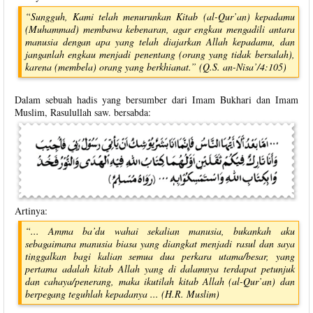
“Sungguh, Kami telah menurunkan Kitab (al-Qur’an) kepadamu
(Muhammad) membawa kebenaran, agar engkau mengadili antara
manusia dengan apa yang telah diajarkan Allah kepadamu, dan
janganlah engkau menjadi penentang (orang yang tidak bersalah),
karena (membela) orang yang berkhianat.” (Q.S. an-Nisa’/4:105)
Dalam sebuah hadis yang bersumber dari Imam Bukhari dan Imam
Muslim, Rasulullah saw. bersabda:
Artinya:
“... Amma ba’du wahai sekalian manusia, bukankah aku
sebagaimana manusia biasa yang diangkat menjadi rasul dan saya
tinggalkan bagi kalian semua dua perkara utama/besar, yang
pertama adalah kitab Allah yang di dalamnya terdapat petunjuk
dan cahaya/penerang, maka ikutilah kitab Allah (al-Qur’an) dan
berpegang teguhlah kepadanya ... (H.R. Muslim)