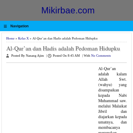
Mikirbae.com
≡
Navigation
Home
»
Kelas X
» Al-Qur’an dan Hadis adalah Pedoman Hidupku
Al-Qur’an dan Hadis adalah Pedoman Hidupku
Posted By Nanang Ajim
|
Posted On 8:45 AM
|
With
No Comments
Al-Qur’an
adalah kalam
Allah Swt.
(wahyu) yang
disampaikan
kepada Nabi
Muhammad saw.
melalui Malaikat
Jibril dan
diajarkan kepada
umatnya, dan
membacanya
merupakan