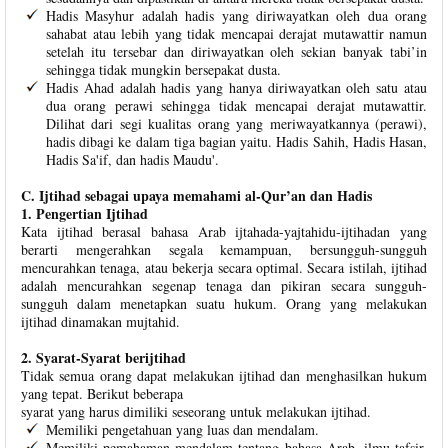
Hadis Masyhur adalah hadis yang diriwayatkan oleh dua orang
sahabat atau lebih yang tidak mencapai derajat mutawattir namun
setelah itu tersebar dan diriwayatkan oleh sekian banyak tabi’in
sehingga tidak mungkin bersepakat dusta.
Hadis Ahad adalah hadis yang hanya diriwayatkan oleh satu atau
dua orang perawi sehingga tidak mencapai derajat mutawattir.
Dilihat dari segi kualitas orang yang meriwayatkannya (perawi),
hadis dibagi ke dalam tiga bagian yaitu. Hadis Sahih, Hadis Hasan,
Hadis Sa'if, dan hadis Maudu'.
C. Ijtihad sebagai upaya memahami al-Qur’an dan Hadis
1. Pengertian Ijtihad
Kata ijtihad berasal bahasa Arab ijtahada-yajtahidu-ijtihadan yang
berarti mengerahkan segala kemampuan, bersungguh-sungguh
mencurahkan tenaga, atau bekerja secara optimal. Secara istilah, ijtihad
adalah mencurahkan segenap tenaga dan pikiran secara sungguh-
sungguh dalam menetapkan suatu hukum. Orang yang melakukan
ijtihad dinamakan mujtahid.
2. Syarat-Syarat berijtihad
Tidak semua orang dapat melakukan ijtihad dan menghasilkan hukum
yang tepat. Berikut beberapa
syarat yang harus dimiliki seseorang untuk melakukan ijtihad.
Memiliki pengetahuan yang luas dan mendalam.
Memiliki pemahaman mendalam tentang bahasa Arab, ilmu tafsir,