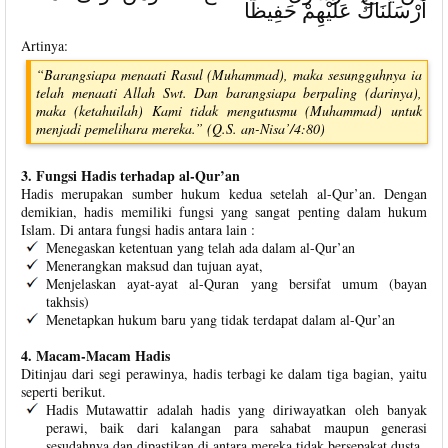
أَرْسَلْنَاكَ عَلَيْهِمْ حَفِيظًا
Artinya:
“Barangsiapa menaati Rasul (Muhammad), maka sesungguhnya ia
telah menaati Allah Swt. Dan barangsiapa berpaling (darinya),
maka (ketahuilah) Kami tidak mengutusmu (Muhammad) untuk
menjadi pemelihara mereka.” (Q.S. an-Nisa’/4:80)
3. Fungsi Hadis terhadap al-Qur’an
Hadis merupakan sumber hukum kedua setelah al-Qur’an. Dengan
demikian, hadis memiliki fungsi yang sangat penting dalam hukum
Islam. Di antara fungsi hadis antara lain :
Menegaskan ketentuan yang telah ada dalam al-Qur’an
Menerangkan maksud dan tujuan ayat,
Menjelaskan ayat-ayat al-Quran yang bersifat umum (bayan
takhsis)
Menetapkan hukum baru yang tidak terdapat dalam al-Qur’an
4. Macam-Macam Hadis
Ditinjau dari segi perawinya, hadis terbagi ke dalam tiga bagian, yaitu
seperti berikut.
Hadis Mutawattir adalah hadis yang diriwayatkan oleh banyak
perawi, baik dari kalangan para sahabat maupun generasi
sesudahnya dan dipastikan di antara mereka tidak bersepakat dusta.