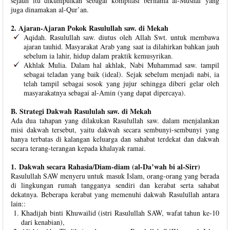
sejauh itu dikumpulkan sebagai kompilasi bernama al-Mushaf yang
juga dinamakan al-Qur’an.
2. Ajaran-Ajaran Pokok Rasulullah saw. di Mekah
Aqidah. Rasulullah saw. diutus oleh Allah Swt. untuk membawa
ajaran tauhid. Masyarakat Arab yang saat ia dilahirkan bahkan jauh
sebelum ia lahir, hidup dalam praktik kemusyrikan.
Akhlak Mulia. Dalam hal akhlak, Nabi Muhammad saw. tampil
sebagai teladan yang baik (ideal). Sejak sebelum menjadi nabi, ia
telah tampil sebagai sosok yang jujur sehingga diberi gelar oleh
masyarakatnya sebagai al-Amin (yang dapat dipercaya).
B. Strategi Dakwah Rasululah saw. di Mekah
Ada dua tahapan yang dilakukan Rasulullah saw. dalam menjalankan
misi dakwah tersebut, yaitu dakwah secara sembunyi-sembunyi yang
hanya terbatas di kalangan keluarga dan sahabat terdekat dan dakwah
secara terang-terangan kepada khalayak ramai.
1. Dakwah secara Rahasia/Diam-diam (al-Da’wah bi al-Sirr)
Rasulullah SAW menyeru untuk masuk Islam, orang-orang yang berada
di lingkungan rumah tangganya sendiri dan kerabat serta sahabat
dekatnya. Beberapa kerabat yang memenuhi dakwah Rasulullah antara
lain::
Khadijah binti Khuwailid (istri Rasulullah SAW, wafat tahun ke-10
dari kenabian),