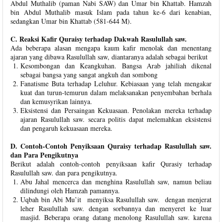
Abdul Muthalib (paman Nabi SAW) dan Umar bin Khattab. Hamzah
bin Abdul Muthalib masuk Islam pada tahun ke-6 dari kenabian,
sedangkan Umar bin Khattab (581-644 M).
C. Reaksi Kafir Quraisy terhadap Dakwah Rasulullah saw.
Ada beberapa alasan mengapa kaum kafir menolak dan menentang
ajaran yang dibawa Rasulullah saw, diantaranya adalah sebagai berikut
Kesombongan dan Keangkuhan. Bangsa Arab jahiliah dikenal
sebagai bangsa yang sangat angkuh dan sombong
Fanatisme Buta terhadap Leluhur. Kebiasaan yang telah mengakar
kuat dan turun-temurun dalam melaksanakan penyembahan berhala
dan kemusyrikan lainnya.
Eksistensi dan Persaingan Kekuasaan. Penolakan mereka terhadap
ajaran Rasulullah saw. secara politis dapat melemahkan eksistensi
dan pengaruh kekuasaan mereka.
D. Contoh-Contoh Penyiksaan Quraisy terhadap Rasulullah saw.
dan Para Pengikutnya
Berikut adalah contoh-contoh penyiksaan kafir Qurasiy terhadap
Rasulullah saw. dan para pengikutnya.
Abu Jahal mencerca dan menghina Rasulullah saw, namun beliau
dilindungi oleh Hamzah pamannya.
Uqbah bin Abi Mu’it menyiksa Rasulullah saw. dengan menjerat
leher Rasulullah saw. dengan sorbannya dan menyeret ke luar
masjid. Beberapa orang datang menolong Rasulullah saw. karena