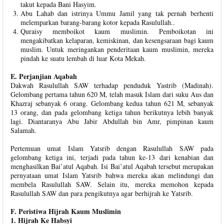
takut kepada Bani Hasyim.
Abu Lahab dan istrinya Ummu Jamil yang tak pernah berhenti
melemparkan barang-barang kotor kepada Rasulullah..
Quraisy memboikot kaum muslimin. Pemboikotan ini
mengakibatkan kelaparan, kemiskinan, dan kesengsaraan bagi kaum
muslim. Untuk meringankan penderitaan kaum muslimin, mereka
pindah ke suatu lembah di luar Kota Mekah.
E. Perjanjian Aqabah
Dakwah Rasulullah SAW terhadap penduduk Yastrib (Madinah).
Gelombang pertama tahun 620 M, telah masuk Islam dari suku Aus dan
Khazraj sebanyak 6 orang. Gelombang kedua tahun 621 M, sebanyak
13 orang, dan pada gelombang ketiga tahun berikutnya lebih banyak
lagi. Diantaranya Abu Jabir Abdullah bin Amr, pimpinan kaum
Salamah.
Pertemuan umat Islam Yatsrib dengan Rasulullah SAW pada
gelombang ketiga ini, terjadi pada tahun ke-13 dari kenabian dan
menghasilkan Bai’atul Aqabah. Isi Bai’atul Aqabah tersebut merupakan
pernyataan umat Islam Yatsrib bahwa mereka akan melindungi dan
membela Rasulullah SAW. Selain itu, mereka memohon kepada
Rasulullah SAW dan para pengikutnya agar berhijrah ke Yatsrib.
F. Peristiwa Hijrah Kaum Muslimin
1. Hijrah Ke Habsyi