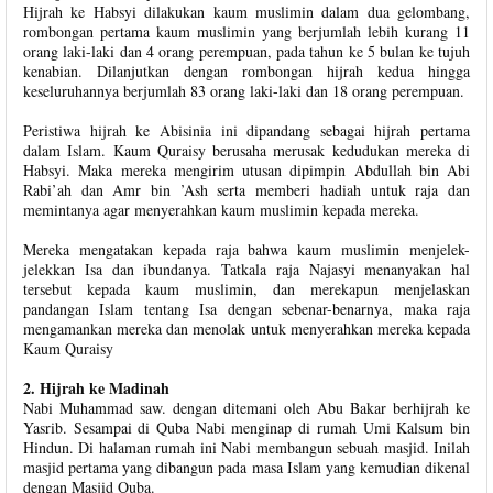
Hijrah ke Habsyi dilakukan kaum muslimin dalam dua gelombang,
rombongan pertama kaum muslimin yang berjumlah lebih kurang 11
orang laki-laki dan 4 orang perempuan, pada tahun ke 5 bulan ke tujuh
kenabian. Dilanjutkan dengan rombongan hijrah kedua hingga
keseluruhannya berjumlah 83 orang laki-laki dan 18 orang perempuan.
Peristiwa hijrah ke Abisinia ini dipandang sebagai hijrah pertama
dalam Islam. Kaum Quraisy berusaha merusak kedudukan mereka di
Habsyi. Maka mereka mengirim utusan dipimpin Abdullah bin Abi
Rabi’ah dan Amr bin ’Ash serta memberi hadiah untuk raja dan
memintanya agar menyerahkan kaum muslimin kepada mereka.
Mereka mengatakan kepada raja bahwa kaum muslimin menjelek-
jelekkan Isa dan ibundanya. Tatkala raja Najasyi menanyakan hal
tersebut kepada kaum muslimin, dan merekapun menjelaskan
pandangan Islam tentang Isa dengan sebenar-benarnya, maka raja
mengamankan mereka dan menolak untuk menyerahkan mereka kepada
Kaum Quraisy
2. Hijrah ke Madinah
Nabi Muhammad saw. dengan ditemani oleh Abu Bakar berhijrah ke
Yasrib. Sesampai di Quba Nabi menginap di rumah Umi Kalsum bin
Hindun. Di halaman rumah ini Nabi membangun sebuah masjid. Inilah
masjid pertama yang dibangun pada masa Islam yang kemudian dikenal
dengan Masjid Quba.