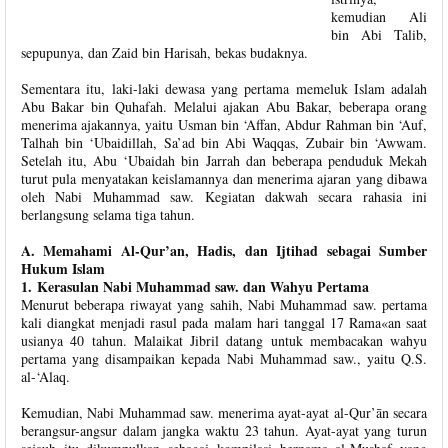
kemudian Ali
bin Abi Talib,
sepupunya, dan Zaid bin Harisah, bekas budaknya.
Sementara itu, laki-laki dewasa yang pertama memeluk Islam adalah
Abu Bakar bin Quhafah. Melalui ajakan Abu Bakar, beberapa orang
menerima ajakannya, yaitu Usman bin ‘Affan, Abdur Rahman bin ‘Auf,
Talhah bin ‘Ubaidillah, Sa’ad bin Abi Waqqas, Zubair bin ‘Awwam.
Setelah itu, Abu ‘Ubaidah bin Jarrah dan beberapa penduduk Mekah
turut pula menyatakan keislamannya dan menerima ajaran yang dibawa
oleh Nabi Muhammad saw. Kegiatan dakwah secara rahasia ini
berlangsung selama tiga tahun.
A. Memahami Al-Qur’an, Hadis, dan Ijtihad sebagai Sumber
Hukum Islam
1. Kerasulan Nabi Muhammad saw. dan Wahyu Pertama
Menurut beberapa riwayat yang sahih, Nabi Muhammad saw. pertama
kali diangkat menjadi rasul pada malam hari tanggal 17 Rama«an saat
usianya 40 tahun. Malaikat Jibril datang untuk membacakan wahyu
pertama yang disampaikan kepada Nabi Muhammad saw., yaitu Q.S.
al-‘Alaq.
Kemudian, Nabi Muhammad saw. menerima ayat-ayat al-Qur’ān secara
berangsur-angsur dalam jangka waktu 23 tahun. Ayat-ayat yang turun