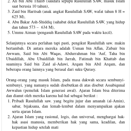
Ali bin Abu Thalib (saudara sepupu Rasulullah SAW, masuk Islam
saat berusia 10 tahun),
Zaid bin Haritsah (anak angkat Rasulullah SAW, wafat tahun 8 H =
625 M),
Abu Bakar Ash-Shiddiq (sahabat dekat Rasulullah SAW, yang hidup
dan tahun 573 – 634 M),
Ummu Aiman (pengasuh Rasulullah SAW pada waktu kecil).
Selanjutnya secara perlahan tapi pasti, pengikut Rasulullah saw. makin
bertambah. Di antara mereka adalah Usman bin Affan, Zubair bin
Awwam, Said bin Abi Waqas, Abdurrahman bin ‘Auf, Taha bin
Ubaidillah, Abu Ubaidillah bin Jarrah, Fatimah bin Khattab dan
suaminya Said bin Zaid al-Adawi, Arqam bin Abil Arqam, dan
beberapa orang lainnya yang berasal dari suku Qurasy.
Orang-orang yang masuk Islam, pada masa dakwah secara sembunyi-
sembunyi, yang namanya sudah disebutkan di atas disebut Assabiqunal
Awwalun (pemeluk Islam generasi awal). Ajaran Islam bisa diterima
dan dianut oleh mereka karena hal-hal sebagai berikut :
Pribadi Rasulullah saw. yang begitu jujur dan amanah (al-Amin),
sabar, bijaksana, dan lemah-lembut dalam menyampaikan ajakan
serta ajaran Islam.
Ajaran Islam yang rasional, logis, dan universal, menghargai hak-
hak asasi manusia, memberikan hak yang sama, keadilan, dan
kepastian hidup setelah mati