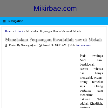
Mikirbae.com
≡
Navigation
Home
»
Kelas X
» Meneladani Perjuangan Rasulullah saw di Mekah
Meneladani Perjuangan Rasulullah saw di Mekah
Posted By Nanang Ajim
|
Posted On 10:03 AM
|
With
No Comments
Pada awalnya
Nabi saw.
berdakwah
secara rahasia
dan hanya
mengajak orang-
orang terdekat
saja. Orang
pertama yang
menerima
dakwah Nabi
adalah Khadijah,
istrinya,