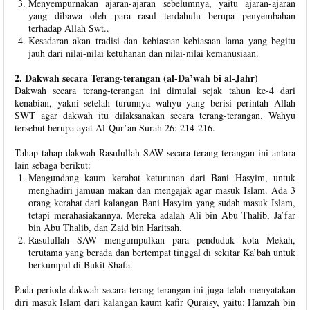
Menyempurnakan ajaran-ajaran sebelumnya, yaitu ajaran-ajaran
yang dibawa oleh para rasul terdahulu berupa penyembahan
terhadap Allah Swt..
Kesadaran akan tradisi dan kebiasaan-kebiasaan lama yang begitu
jauh dari nilai-nilai ketuhanan dan nilai-nilai kemanusiaan.
2. Dakwah secara Terang-terangan (al-Da’wah bi al-Jahr)
Dakwah secara terang-terangan ini dimulai sejak tahun ke-4 dari
kenabian, yakni setelah turunnya wahyu yang berisi perintah Allah
SWT agar dakwah itu dilaksanakan secara terang-terangan. Wahyu
tersebut berupa ayat Al-Qur’an Surah 26: 214-216.
Tahap-tahap dakwah Rasulullah SAW secara terang-terangan ini antara
lain sebaga berikut:
Mengundang kaum kerabat keturunan dari Bani Hasyim, untuk
menghadiri jamuan makan dan mengajak agar masuk Islam. Ada 3
orang kerabat dari kalangan Bani Hasyim yang sudah masuk Islam,
tetapi merahasiakannya. Mereka adalah Ali bin Abu Thalib, Ja’far
bin Abu Thalib, dan Zaid bin Haritsah.
Rasulullah SAW mengumpulkan para penduduk kota Mekah,
terutama yang berada dan bertempat tinggal di sekitar Ka’bah untuk
berkumpul di Bukit Shafa.
Pada periode dakwah secara terang-terangan ini juga telah menyatakan
diri masuk Islam dari kalangan kaum kafir Quraisy, yaitu: Hamzah bin