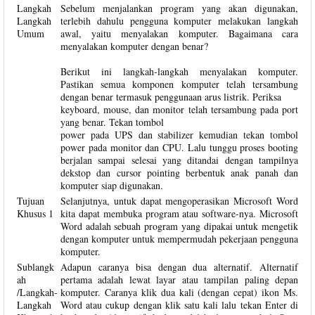
Langkah
Sebelum menjalankan program yang akan digunakan,
Langkah
terlebih dahulu pengguna komputer melakukan langkah
Umum
awal, yaitu menyalakan komputer. Bagaimana cara
menyalakan komputer dengan benar?
Berikut ini langkah-langkah menyalakan komputer.
Pastikan semua komponen komputer telah tersambung
dengan benar termasuk penggunaan arus listrik. Periksa
keyboard, mouse, dan monitor telah tersambung pada port
yang benar. Tekan tombol
power pada UPS dan stabilizer kemudian tekan tombol
power pada monitor dan CPU. Lalu tunggu proses booting
berjalan sampai selesai yang ditandai dengan tampilnya
dekstop dan cursor pointing berbentuk anak panah dan
komputer siap digunakan.
Tujuan
Selanjutnya, untuk dapat mengoperasikan Microsoft Word
Khusus 1
kita dapat membuka program atau software-nya. Microsoft
Word adalah sebuah program yang dipakai untuk mengetik
dengan komputer untuk mempermudah pekerjaan pengguna
komputer.
Sublangk
Adapun caranya bisa dengan dua alternatif. Alternatif
ah
pertama adalah lewat layar atau tampilan paling depan
/Langkah-
komputer. Caranya klik dua kali (dengan cepat) ikon Ms.
Langkah
Word atau cukup dengan klik satu kali lalu tekan Enter di