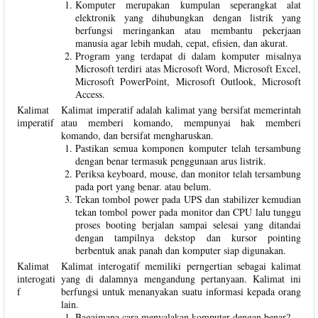
Komputer merupakan kumpulan seperangkat alat
elektronik yang dihubungkan dengan listrik yang
berfungsi meringankan atau membantu pekerjaan
manusia agar lebih mudah, cepat, efisien, dan akurat.
Program yang terdapat di dalam komputer misalnya
Microsoft terdiri atas Microsoft Word, Microsoft Excel,
Microsoft PowerPoint, Microsoft Outlook, Microsoft
Access.
Kalimat
Kalimat imperatif adalah kalimat yang bersifat memerintah
imperatif
atau memberi komando, mempunyai hak memberi
komando, dan bersifat mengharuskan.
Pastikan semua komponen komputer telah tersambung
dengan benar termasuk penggunaan arus listrik.
Periksa keyboard, mouse, dan monitor telah tersambung
pada port yang benar. atau belum.
Tekan tombol power pada UPS dan stabilizer kemudian
tekan tombol power pada monitor dan CPU lalu tunggu
proses booting berjalan sampai selesai yang ditandai
dengan tampilnya dekstop dan kursor pointing
berbentuk anak panah dan komputer siap digunakan.
Kalimat
Kalimat interogatif memiliki perngertian sebagai kalimat
interogati
yang di dalamnya mengandung pertanyaan. Kalimat ini
f
berfungsi untuk menanyakan suatu informasi kepada orang
lain.
Bagaimana cara menyalakan komputer dengan benar?