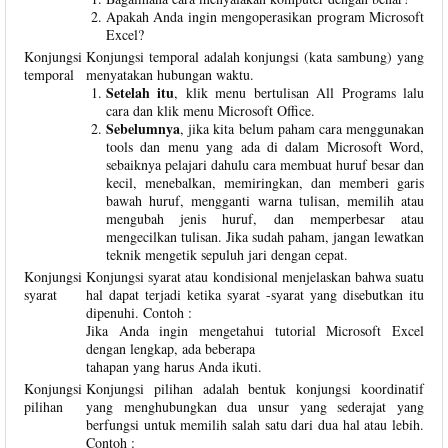
Apakah Anda ingin mengoperasikan program Microsoft
Excel?
Konjungsi
Konjungsi temporal adalah konjungsi (kata sambung) yang
temporal
menyatakan hubungan waktu.
Setelah itu
, klik menu bertulisan All Programs lalu
cara dan klik menu Microsoft Office.
Sebelumnya
, jika kita belum paham cara menggunakan
tools dan menu yang ada di dalam Microsoft Word,
sebaiknya pelajari dahulu cara membuat huruf besar dan
kecil, menebalkan, memiringkan, dan memberi garis
bawah huruf, mengganti warna tulisan, memilih atau
mengubah jenis huruf, dan memperbesar atau
mengecilkan tulisan. Jika sudah paham, jangan lewatkan
teknik mengetik sepuluh jari dengan cepat.
Konjungsi
Konjungsi syarat atau kondisional menjelaskan bahwa suatu
syarat
hal dapat terjadi ketika syarat -syarat yang disebutkan itu
dipenuhi. Contoh :
Jika Anda ingin mengetahui tutorial Microsoft Excel
dengan lengkap, ada beberapa
tahapan yang harus Anda ikuti.
Konjungsi
Konjungsi pilihan adalah bentuk konjungsi koordinatif
pilihan
yang menghubungkan dua unsur yang sederajat yang
berfungsi untuk memilih salah satu dari dua hal atau lebih.
Contoh :