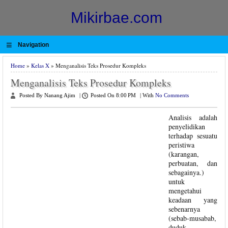
Mikirbae.com
≡
Navigation
Home
»
Kelas X
» Menganalisis Teks Prosedur Kompleks
Menganalisis Teks Prosedur Kompleks
Posted By Nanang Ajim
|
Posted On 8:00 PM
|
With
No Comments
Analisis adalah
penyelidikan
terhadap sesuatu
peristiwa
(karangan,
perbuatan, dan
sebagainya.)
untuk
mengetahui
keadaan yang
sebenarnya
(sebab-musabab,
duduk