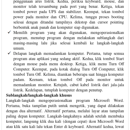
penggunaan arus listrik. Kedua, periksa keyboard, mouse, dan
monitor telah tersambung pada port yang benar. Ketiga, tekan
tombol power pada UPS dan stabilizer. Keempat, tekan tombol
power pada monitor dan CPU. Kelima, tunggu proses booting
selesai dengan ditandai tampilnya dekstop dan cursor pointing
berbentuk anak panah dan komputer siap digunakan.
Memilih program yang akan digunakan, mengoperasionalkan
program, menutup program dengan melakukan sublangkah dari
masing-masing lalu jika selesai kembali ke langkah-langkah
umum.
Delapan langkah memadamkan komputer. Pertama, tutup semua
program atau aplikasi yang sedang aktif. Kedua, klik tombol Start
dengan mouse pada menu desktop. Ketiga, klik menu Turn Off
Computer. Keempat, pada kotak dialog Turn Off Computer, klik
tombol Turn Off. Kelima, diamkan beberapa saat hingga komputer
padam. Keenam, tekan tombol Off pada monitor untuk
memadamkan monitor. Ketujuh, cabut kabel listrik dari jala-jala
listrik. Kedelapan, tutuplah komputer dengan penutup.
Sublangkah/langkah-langkah khusus
Langkah-langkah mengoperasionalkan program Microsoft Word.
Pertama, buka tampilan putih untuk mengetik, yang dapat dilakukan
dengan dua alternatif. Alternatif pertama, melalui layar atau tampilan
paling depan komputer. Langkah-langkahnya adalah setelah membuka
komputer, langsung klik dua kali (dengan cepat) ikon Microsoft Word
atau klik satu kali lalu tekan Enter di keyboard. Alternatif kedua, lewat