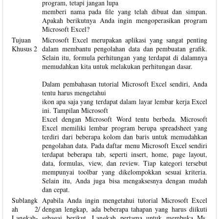
program, tetapi jangan lupa
memberi nama pada file yang telah dibuat dan simpan.
Apakah berikutnya Anda ingin mengoperasikan program
Microsoft Excel?
Tujuan
Microsoft Excel merupakan aplikasi yang sangat penting
Khusus 2
dalam membantu pengolahan data dan pembuatan grafik.
Selain itu, formula perhitungan yang terdapat di dalamnya
memudahkan kita untuk melakukan perhitungan dasar.
Dalam pembahasan tutorial Microsoft Excel sendiri, Anda
tentu harus mengetahui
ikon apa saja yang terdapat dalam layar lembar kerja Excel
ini. Tampilan Microsoft
Excel dengan Microsoft Word tentu berbeda. Microsoft
Excel memiliki lembar program berupa spreadsheet yang
terdiri dari beberapa kolom dan baris untuk memudahkan
pengolahan data. Pada daftar menu Microsoft Excel sendiri
terdapat beberapa tab, seperti insert, home, page layout,
data, formulas, view, dan review. Tiap kategori tersebut
mempunyai toolbar yang dikelompokkan sesuai kriteria.
Selain itu, Anda juga bisa mengaksesnya dengan mudah
dan cepat.
Sublangk
Apabila Anda ingin mengetahui tutorial Microsoft Excel
ah 2/
dengan lengkap, ada beberapa tahapan yang harus diikuti
Langkah-
sebagai berikut. Langkah pertama untuk membuka Ms.