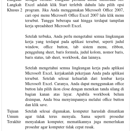
Langkah
Excel adalah klik Start terlebih dahulu lalu pilih opsi
Khusus 2
program. Jika Anda menggunakan Microsoft Office 2007,
cari opsi menu Microsoft Office Excel 2007 lalu klik menu
tersebut. Tunggu beberapa saat hingga terdapat tampilan
kerja spreadsheet Microsoft Excel.
Setelah terbuka, Anda perlu mengetahui semua lingkungan
kerja yang terdapat pada aplikasi tersebut, seperti judul
window, office button, tab sistem menu, ribbon,
penggulung sheet, baris formula, judul kolom, nomor baris,
baris status, tab sheet, workbook, dan lainnya.
Setelah mengetahui semua lingkungan kerja pada aplikasi
Microsoft Excel, kerjakanlah pekerjaan Anda pada aplikasi
tersebut. Setelah selesai keluarlah dari lembar kerja
Microsoft Excel. Caranya, Anda dapat menggunakan office
button lalu pilih ikon close dengan menekan tanda silang di
bagian kanan atas layar. Apabila workbook belum
disimpan, Anda bisa menyimpannya melalui office button
dan klik save.
Tujuan
Setelah selesai digunakan, komputer haruslah dimatikan
Umum
agar tidak terus menyala. Sama seperti prosedur
Terakhir
menyalakan komputer, mematikannya juga memerlukan
prosedur agar komputer tidak cepat rusak.