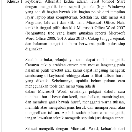
Khusus 1
keyboard. Alternatif kedua adalah lewat tombol Start
dengan mengeklik ikon seperti jendela (logo Windows)
yang ada di bagian bawah kiri bagian pojok dari tampilan
layar laptop atau komputermu. Setelah itu, klik menu All
Programs, lalu cari dan klik menu Microsoft Office. Nah,
terakhir tinggal pilih dan klik Microsoft Office Word 2007
(bergantung tipe yang kamu gunakan seperti Microsoft
Word Office 2008, 2010, atau 2013). Cukup tunggu sejenak
dan halaman pengetikan baru berwarna putih polos siap
digunakan.
Setelah terbuka, selanjutnya kamu dapat mulai mengetik.
Caranya cukup arahkan cursor atau mouse langsung pada
halaman putih tersebut atau kamu dapat langsung mengetik
sembarang di keyboard sehingga akan terlihat tulisan huruf
yang diketik. Sebelumnya, apabila belum paham cara
menggunakan tools dan menu yang ada di
dalam Microsoft Word, sebaiknya pelajari dahulu cara
membuat huruf besar dan kecil, menebalkan, memiringkan,
dan memberi garis bawah huruf, mengganti warna tulisan,
memilih atau mengubah jenis huruf, dan memperbesar atau
mengecilkan tulisan. Apabila sudah paham cara mengetik,
jangan lewatkan teknik mengetik sepuluh jari dengan cepat.
Selesai mengetik dengan Microsoft Word, keluarlah dari