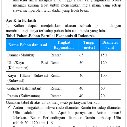
menjadi kurang tepat untuk menentukan meja mana yang setiap
siswa memperoleh telur dadar yang lebih besar.
Ayo Kita Berlatih
1. Kalian dapat menjelaskan ukuran sebuah pohon dengan
membandingkannya terhadap pohon lain atau benda yang lain.
Tabel Pohon-Pohon Bernilai Ekonomis di Indonesia
Tingkat
Tinggi
Diameter
Nama Pohon dan Asal
Kepunahan
(meter)
(cm)
Damar (Maluku)
Rentan
65
150
Ulin/Kayu Besi
Rentan
50
120
(Kalimantan)
Kayu Hitam Sulawesi
Rentan
40
100
(Sulawesi)
Gaharu (Kalimantan)
Rentan
40
60
Ramin (Kalimantan)
Rentan
40
20
Gunakan tabel di atas untuk menjawab pertanyaan berikut.
Anton mengatakan bahwa rasio diameter Ramin terhadap diameter
Ulin adalah 1 : 6. Apakah pernyataan Anton benar?
Jelaskan. Benar. Perbandingan diameter Ramin terhadap Ulin
adalah 20 : 120 atau 1: 6.