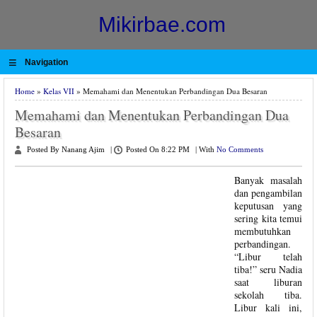
Mikirbae.com
≡
Navigation
Home
»
Kelas VII
» Memahami dan Menentukan Perbandingan Dua Besaran
Memahami dan Menentukan Perbandingan Dua
Besaran
Posted By Nanang Ajim
|
Posted On 8:22 PM
|
With
No Comments
Banyak masalah
dan pengambilan
keputusan yang
sering kita temui
membutuhkan
perbandingan.
“Libur telah
tiba!” seru Nadia
saat liburan
sekolah tiba.
Libur kali ini,