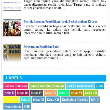
Target atau tujuan yang dihubungkan melalui suatu link
dapat ditentukan sendiri oleh kita. Target yang di maksud
di sini adalah dimana doku...
Bentuk Layanan Pendidikan Anak Berkebutuhan Khusus
Layanan Pendidikan bagi anak berkebutuhan khusus secara
umum terbagi ke dalam tiga bentuk yaitu segregasi,
integrase dan inklusi. Ketiga ben...
Persyaratan Pendirian Bank
Pendirian suatu perisahaan dalam bentuk apapun haruslah
mendapat izin dari instansi yang terkait terlebih dahulu,
demikian pula izin untuk ...
LABELS
Bahasa Indonesia
Bahasa Jawa Banyumasan
Budaya Banyumasan
IPAS
Kelas II
Kelas III
Kelas IV
Kelas IX
Kelas V
Kelas VI
Kelas VII
Kelas VIII
Kelas X
Kelas XI
Kelas XII
Kurikulum Merdeka
PAUD
Pengetahuan
SMK