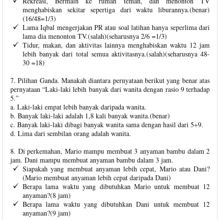
Rekreasi, Bermain ke rumah teman, dan menonton TV
menghabiskan sekitar sepertiga dari waktu liburannya.(benar)
(16/48=1/3)
Lama Iqbal mengerjakan PR atau soal latihan hanya seperlima dari
lama dia menonton TV.(salah)(seharusnya 2/6 =1/3)
Tidur, makan, dan aktivitas lainnya menghabiskan waktu 12 jam
lebih banyak dari total semua aktivitasnya.(salah)(seharusnya 48-
30 =18)
7. Pilihan Ganda. Manakah diantara pernyataan berikut yang benar atas
pernyataan “Laki-laki lebih banyak dari wanita dengan rasio 9 terhadap
5.”
a. Laki-laki empat lebih banyak daripada wanita.
b. Banyak laki-laki adalah 1,8 kali banyak wanita.(benar)
c. Banyak laki-laki dibagi banyak wanita sama dengan hasil dari 5÷9.
d. Lima dari sembilan orang adalah wanita.
8. Di perkemahan, Mario mampu membuat 3 anyaman bambu dalam 2
jam. Dani mampu membuat anyaman bambu dalam 3 jam.
Siapakah yang membuat anyaman lebih cepat, Mario atau Dani?
(Mario membuat anyaman lebih cepat daripada Dani)
Berapa lama waktu yang dibutuhkan Mario untuk membuat 12
anyaman?(8 jam)
Berapa lama waktu yang dibutuhkan Dani untuk membuat 12
anyaman?(9 jam)