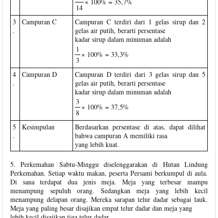
× 100% = 35,7%
14
3
Campuran C
Campuran C terdiri dari 1 gelas sirup dan 2
.
gelas air putih, berarti persentase
kadar sirup dalam minuman adalah
1
× 100% = 33,3%
3
4
Campuran D
Campuran D terdiri dari 3 gelas sirup dan 5
.
gelas air putih, berarti persentase
kadar sirup dalam minuman adalah
3
× 100% = 37,5%
8
5
Kesimpulan
Berdasarkan persentase di atas, dapat dilihat
.
bahwa campuran A memiliki rasa
yang lebih kuat.
5. Perkemahan Sabtu-Minggu diselenggarakan di Hutan Lindung
Perkemahan. Setiap waktu makan, peserta Persami berkumpul di aula.
Di sana terdapat dua jenis meja. Meja yang terbesar mampu
menampung sepuluh orang. Sedangkan meja yang lebih kecil
menampung delapan orang. Mereka sarapan telur dadar sebagai lauk.
Meja yang paling besar disajikan empat telur dadar dan meja yang
lebih kecil disajikan tiga telur dadar.