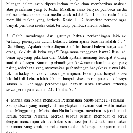
bilangan dalam rasio dipertukarkan maka akan memberikan maksud
atau penafsiran yang berbeda. Misalkan rasio banyak pembaca media
online terhadap pembaca media cetak adalah 2 : 1, maka rasio 1 : 2
memiliki makna yang berbeda. Rasio 1 : 2 bermakna perbandingan
banyak pembaca media cetak terhadap pembaca media online.
3. Galuh mendengar dari gurunya bahwa perbandingan laki-laki
terhadap perempuan dalam kelasnya tahun ajaran baru ini adalah 5 : 4.
Dia bilang, “Apakah perbandingan 5 : 4 ini berarti bahwa hanya ada 5
orang laki-laki di kelas saya?” Bagaimana tanggapan kamu? Bisa jadi
benar apa yang pikirkan oleh Galuh apabila memang terdapat 9 orang
anak di kelasnya. Namun, perbandingan 5 : 4 merupakan bilangan yang
paling sederhana yang menyatakan perbandingan banyaknya siswa laki-
laki terhadap banyaknya siswa perempuan. Boleh jadi, banyak siswa
laki-laki di kelas adalah 20 dan banyak siswa perempuan di kelasnya
adalah 16. Sehingga perbandingan banyak siswa laki-laki terhadap
siswa perempuan adalah 20 : 16 atau 5 : 4.
4. Marisa dan Nadia mengikuti Perkemahan Sabtu-Minggu (Persami).
Setiap siswa yang mengikuti menyiapkan makanan saat waktu makan
tiba. Minggu pagi, Marisa dan Nadia bertugas membuat es jeruk untuk
semua peserta Persami. Mereka berdua berniat membuat es jeruk
dengan mencampur air putih dan sirup rasa jeruk. Untuk menentukan
minuman yang enak, mereka menetapkan beberapa campuran untuk
dicoba.