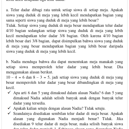
a. Telur dadar dibagi rata untuk setiap siswa di setiap meja. Apakah
siswa yang duduk di meja yang lebih kecil mendapatkan bagian yang
sama seperti siswa yang duduk di meja yang lebih besar?
Tidak. Setiap siswa yang duduk di meja besar mendapatkan telur dadar
4/10 bagian sedangkan setiap siswa yang duduk di meja yang lebih
kecil mendapatkan telur dadar 3/8 bagian. Oleh karena 4/10 bagian
lebih besar dari 3/8 bagian, dapat disimpulkan bahwa siswa yang duduk
di meja yang besar mendapatkan bagian yang lebih besar daripada
siswa yang duduk di meja yang lebih kecil.
b. Nadia menduga bahwa dia dapat menentukan meja manakah yang
setiap siswa memperoleh telur dadar yang lebih besar. Dia
menggunakan alasan berikut.
10 – 4 = 6 dan 8 – 3 = 5, jadi setiap siswa yang duduk di meja yang
besar memperoleh telur dadar yang besar dibandingkan di meja yang
kecil.
Apa arti 6 dan 5 yang dimaksud dalam alasan Nadia? 6 dan 5 yang
dimaksud Nadia adalah selisih banyak anak dengan banyak telur
dadar yang tersedia.
Apakah kalian setuju dengan alasan Nadia? Tidak setuju.
Seandainya disediakan sembilan telur dadar di meja besar. Apakah
alasan yang digunakan Nadia menjadi benar? Tidak. Jika
disediakan 9 telur dadar di meja besar, maka selisih banyak siswa
dan telur dadar menjadi 1. Sehingga alasan yang digunakan Nadia