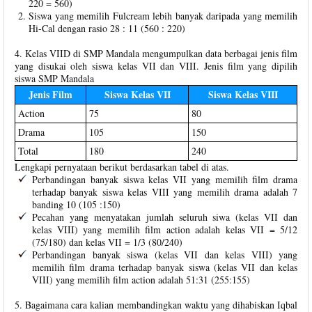
220 = 560)
Siswa yang memilih Fulcream lebih banyak daripada yang memilih
Hi-Cal dengan rasio 28 : 11 (560 : 220)
4. Kelas VIID di SMP Mandala mengumpulkan data berbagai jenis film
yang disukai oleh siswa kelas VII dan VIII. Jenis film yang dipilih
siswa SMP Mandala
Jenis Film
Siswa Kelas VII
Siswa Kelas VIII
Action
75
80
Drama
105
150
Total
180
240
Lengkapi pernyataan berikut berdasarkan tabel di atas.
Perbandingan banyak siswa kelas VII yang memilih film drama
terhadap banyak siswa kelas VIII yang memilih drama adalah 7
banding 10 (105 :150)
Pecahan yang menyatakan jumlah seluruh siwa (kelas VII dan
kelas VIII) yang memilih film action adalah kelas VII = 5/12
(75/180) dan kelas VII = 1/3 (80/240)
Perbandingan banyak siswa (kelas VII dan kelas VIII) yang
memilih film drama terhadap banyak siswa (kelas VII dan kelas
VIII) yang memilih film action adalah 51:31 (255:155)
5. Bagaimana cara kalian membandingkan waktu yang dihabiskan Iqbal