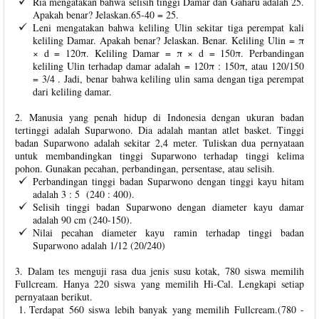
Ria mengatakan bahwa selisih tinggi Damar dan Gaharu adalah 25.
Apakah benar? Jelaskan.65-40 = 25.
Leni mengatakan bahwa keliling Ulin sekitar tiga perempat kali
keliling Damar. Apakah benar? Jelaskan. Benar. Keliling Ulin = π
× d = 120π. Keliling Damar = π × d = 150π. Perbandingan
keliling Ulin terhadap damar adalah = 120π : 150π, atau 120/150
= 3/4 . Jadi, benar bahwa keliling ulin sama dengan tiga perempat
dari keliling damar.
2. Manusia yang penah hidup di Indonesia dengan ukuran badan
tertinggi adalah Suparwono. Dia adalah mantan atlet basket. Tinggi
badan Suparwono adalah sekitar 2,4 meter. Tuliskan dua pernyataan
untuk membandingkan tinggi Suparwono terhadap tinggi kelima
pohon. Gunakan pecahan, perbandingan, persentase, atau selisih.
Perbandingan tinggi badan Suparwono dengan tinggi kayu hitam
adalah 3 : 5 (240 : 400).
Selisih tinggi badan Suparwono dengan diameter kayu damar
adalah 90 cm (240-150).
Nilai pecahan diameter kayu ramin terhadap tinggi badan
Suparwono adalah 1/12 (20/240)
3. Dalam tes menguji rasa dua jenis susu kotak, 780 siswa memilih
Fullcream. Hanya 220 siswa yang memilih Hi-Cal. Lengkapi setiap
pernyataan berikut.
Terdapat 560 siswa lebih banyak yang memilih Fullcream.(780 -