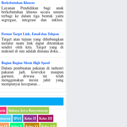
Berkebutuhan Khusus
Layanan Pendidikan bagi anak
berkebutuhan khusus secara umum
terbagi ke dalam tiga bentuk yaitu
segregasi, integrase dan inklusi.
Format Target Link, Email dan Telepon
Target atau tujuan yang dihubungkan
melalui suatu link dapat ditentukan
sendiri oleh kita. Target yang di
maksud di sini adalah dimana doku...
Bagian Bagian Mesin High Speed
Dalam pembuatan pakaian di industri
pakaian jadi, konveksi maupun
garmen, dewasa ini telah
menggunakan mesin jahit yang
mempunyai kecepatan...
esia
Bahasa Jawa Banyumasan
umasan
IPAS
Kelas II
Kelas III
las IX
Kelas V
Kelas VI
Kelas VII