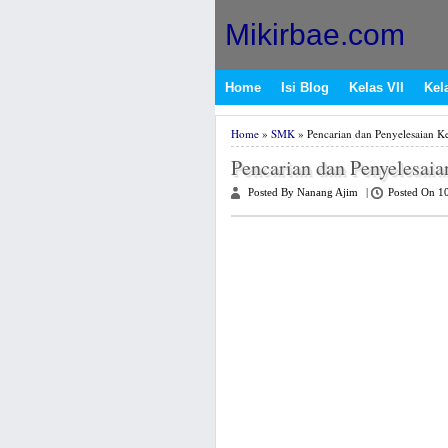
Mikirbae.com
Home
Isi Blog
Kelas VII
Kela
Home
»
SMK
» Pencarian dan Penyelesaian K
Pencarian dan Penyelesaia
Posted By Nanang Ajim
|
Posted On 1