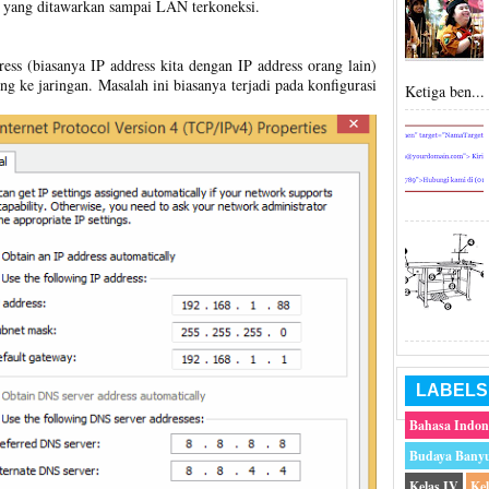
ai yang ditawarkan sampai LAN terkoneksi.
ess (biasanya IP address kita dengan IP address orang lain)
g ke jaringan. Masalah ini biasanya terjadi pada konfigurasi
Ketiga ben...
LABELS
Bahasa Indon
Budaya Bany
Kelas IV
Ke