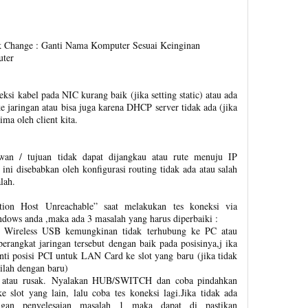
ik Change : Ganti Nama Komputer Sesuai Keinginan
uter
ksi kabel pada NIC kurang baik (jika setting static) atau ada
ke jaringan atau bisa juga karena DHCP server tidak ada (jika
ima oleh client kita.
wan / tujuan tidak dapat dijangkau atau rute menuju IP
ni disebabkan oleh konfigurasi routing tidak ada atau salah
lah.
tion Host Unreachable” saat melakukan tes koneksi via
ws anda ,maka ada 3 masalah yang harus diperbaiki :
u Wireless USB kemungkinan tidak terhubung ke PC atau
rangkat jaringan tersebut dengan baik pada posisinya,j ika
nti posisi PCI untuk LAN Card ke slot yang baru (jika tidak
ilah dengan baru)
 atau rusak. Nyalakan HUB/SWITCH dan coba pindahkan
e slot yang lain, lalu coba tes koneksi lagi.Jika tidak ada
ngan penyelesaian masalah 1 maka dapat di pastikan