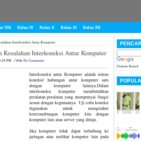
s VIII
Kelas IX
Kelas X
Kelas XI
Kelas XII
esalahan Interkoneksi Antar Komputer
PENCAR
n Kesalahan Interkoneksi Antar Komputer
0:29 PM
|
With
No Comments
Custom Search
Interkoneksi antar Komputer adalah sistem
koneksi/ hubungan antar komputer satu
POPULA
dengan komputer lainnya.Dalam
interkoneksi komputer membutuhkan
peralatan-peralatan yang mempunyai fungsi
sesuai dengan kegunaanya. Uji coba koneksi
digunakan untuk mengetahui
ketersambungan komputer kita dengan
komputer lain atau server yang dituju.
Jika komputer tidak dapat terhubung ke
jaringan atau melihat komputer lain pada