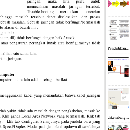
jaringan, maka kita perlu untuk
memecahkan masalah jaringan tersebut.
Troubleshooting merupakan pencarian
ehingga masalah tersebut dapat diselesaikan, dan proses
sebuah masalah. Sebuah jaringan tidak berfungsi/bermasalah
u alasan di bawah ini :
ngan baik.
uter, dll) tidak berfungsi dengan baik / rusak.
 atau pengaturan perangkat lunak atau konfigurasinya tidak
Pendidikan...
elihat satu sama lain.
kait jaringan.
.
Komputer
puter antara lain adalah sebagai berikut :
g menggunakan kabel yang menandakan bahwa kabel jaringan
lah yakin tidak ada masalah dengan pengkabelan, masuk ke
. Klik ganda Local Area Network yang bermasalah. Klik tab
dikembang...
g :” klik tab Configure. Selanjutnya pada jendela baru yang
nk Speed/Duplex Mode, pada jendela dropdown di sebelahnya