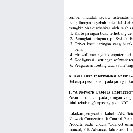
sumber masalah secara sistematis s
penghilangan peyebab potensial dari 
mungkin bisa disebabkan oleh salah sat
Kartu jaringan tidak terhubung de
Perangkat jaringan (spt: Switch, Ro
Driver kartu jaringan yang buruk
benar.
Firewall mencegah komputer dari m
Konfigurasi / settingan software ter
Pengaturan routing atau subnetting
A. Kesalahan Interkoneksi Antar 
Beberapa pesan error pada jaringan kom
1. “A Network Cable Is Unplugged”
Pesan ini muncul pada jaringan yan
tidak tehubung/terpasang pada NIC.
Lakukan pengecekan kabel LAN. Sete
Network Connection di Control Panel
Properti, pada jendela “Connect usin
muncul, klik Advanced lalu Sorot Li