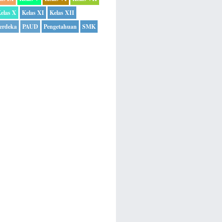
elas X
Kelas XI
Kelas XII
erdeka
PAUD
Pengetahuan
SMK