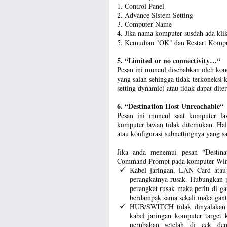
1. Control Panel
2. Advance Sistem Setting
3. Computer Name
4. Jika nama komputer susdah ada kl
5. Kemudian "OK" dan Restart Komp
5. “Limited or no connectivity…“
Pesan ini muncul disebabkan oleh kone
yang salah sehingga tidak terkoneksi 
setting dynamic) atau tidak dapat diter
6. “Destination Host Unreachable“
Pesan ini muncul saat komputer la
komputer lawan tidak ditemukan. Hal i
atau konfigurasi subnettingnya yang sa
Jika anda menemui pesan “Destina
Command Prompt pada komputer Windo
Kabel jaringan, LAN Card ata
perangkatnya rusak. Hubungkan pe
perangkat rusak maka perlu di ga
berdampak sama sekali maka gant
HUB/SWITCH tidak dinyalakan
kabel jaringan komputer target k
perubahan setelah di cek de