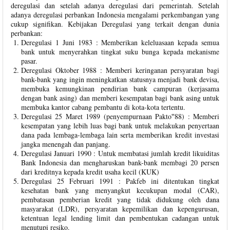
deregulasi dan setelah adanya deregulasi dari pemerintah. Setelah
adanya deregulasi perbankan Indonesia mengalami perkembangan yang
cukup signifikan. Kebijakan Deregulasi yang terkait dengan dunia
perbankan:
Deregulasi 1 Juni 1983 : Memberikan keleluasaan kepada semua
bank untuk menyerahkan tingkat suku bunga kepada mekanisme
pasar.
Deregulasi Oktober 1988 : Memberi keringanan persyaratan bagi
bank-bank yang ingin meningkatkan statusnya menjadi bank devisa,
membuka kemungkinan pendirian bank campuran (kerjasama
dengan bank asing) dan memberi kesempatan bagi bank asing untuk
membuka kantor cabang pembantu di kota-kota tertentu.
Deregulasi 25 Maret 1989 (penyempurnaan Pakto‟88) : Memberi
kesempatan yang lebih luas bagi bank untuk melakukan penyertaan
dana pada lembaga-lembaga lain serta memberikan kredit investasi
jangka menengah dan panjang.
Deregulasi Januari 1990 : Untuk membatasi jumlah kredit likuiditas
Bank Indonesia dan mengharuskan bank-bank membagi 20 persen
dari kreditnya kepada kredit usaha kecil (KUK)
Deregulasi 25 Februari 1991 : Pakfeb ini ditentukan tingkat
kesehatan bank yang menyangkut kecukupan modal (CAR),
pembatasan pemberian kredit yang tidak didukung oleh dana
masyarakat (LDR), persyaratan kepemilikan dan kepengurusan,
ketentuan legal lending limit dan pembentukan cadangan untuk
menutupi resiko.