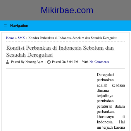
Mikirbae.com
≡
Navigation
Home
»
SMK
» Kondisi Perbankan di Indonesia Sebelum dan Sesudah Deregulasi
Kondisi Perbankan di Indonesia Sebelum dan
Sesudah Deregulasi
Posted By Nanang Ajim
|
Posted On 3:04 PM
|
With
No Comments
Deregulasi
perbankan
adalah keadaan
dimana
terjadinya
perubahan
peraturan dalam
perbankan,
khususnya di
Indonesia. Hal
ini terjadi karena