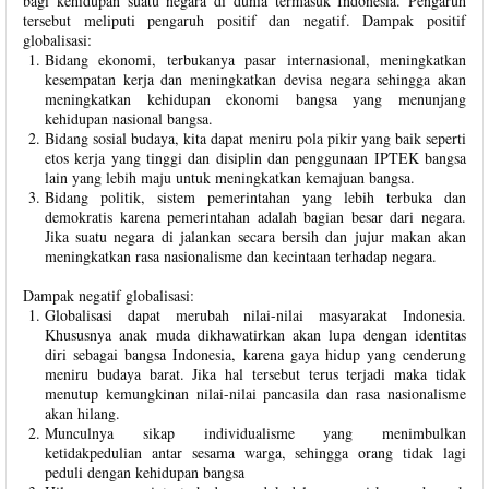
bagi kehidupan suatu negara di dunia termasuk Indonesia. Pengaruh
tersebut meliputi pengaruh positif dan negatif. Dampak positif
globalisasi:
Bidang ekonomi, terbukanya pasar internasional, meningkatkan
kesempatan kerja dan meningkatkan devisa negara sehingga akan
meningkatkan kehidupan ekonomi bangsa yang menunjang
kehidupan nasional bangsa.
Bidang sosial budaya, kita dapat meniru pola pikir yang baik seperti
etos kerja yang tinggi dan disiplin dan penggunaan IPTEK bangsa
lain yang lebih maju untuk meningkatkan kemajuan bangsa.
Bidang politik, sistem pemerintahan yang lebih terbuka dan
demokratis karena pemerintahan adalah bagian besar dari negara.
Jika suatu negara di jalankan secara bersih dan jujur makan akan
meningkatkan rasa nasionalisme dan kecintaan terhadap negara.
Dampak negatif globalisasi:
Globalisasi dapat merubah nilai-nilai masyarakat Indonesia.
Khususnya anak muda dikhawatirkan akan lupa dengan identitas
diri sebagai bangsa Indonesia, karena gaya hidup yang cenderung
meniru budaya barat. Jika hal tersebut terus terjadi maka tidak
menutup kemungkinan nilai-nilai pancasila dan rasa nasionalisme
akan hilang.
Munculnya sikap individualisme yang menimbulkan
ketidakpedulian antar sesama warga, sehingga orang tidak lagi
peduli dengan kehidupan bangsa