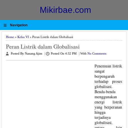
Mikirbae.com
≡
Navigation
Home
»
Kelas VI
» Peran Listrik dalam Globalisasi
Peran Listrik dalam Globalisasi
Posted By Nanang Ajim
|
Posted On 4:32 PM
|
With
No Comments
Penemuan listrik
sangat
berpengaruh
terhadap proses
globalisasi.
Benda-benda
menggunakan
energi listrik
yang berperanan
hingga
terjadinya
globalisasi,
antara lain