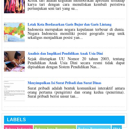
Kritik tari adalah kegiatan memberikan apresiasi terhadap
karya tari dengan cara menuliskan kembali peristiwa
pertunjukan seni tari yang su...
Letak Kota Berdasarkan Garis Bujur dan Garis Lintang
Indonesia merupakan negara kepulauan terbesar di dunia.
Negara Indonesia memiliki posisi geografis yang unik
sekaligus menjadikan posisi yan...
Analisis dan Implikasi Pendidikan Anak Usia Dini
Sejak ditetapkan UU Nomor 20 tahun 2003, tentang
Pendidikan Anak Usia Dini secara resmi tidak dapat
dipisahkan dengan Sistem Pendidikan Nas...
Menyimpulkan Isi Surat Pribadi dan Surat Dinas
Surat pribadi adalah bentuk komunikasi interaktif antara
orang pertama (pengirim) dan orang kedua (penerima).
Surat pribadi berisi unsur tan...
LABELS
Bahasa Indonesia
Bahasa Jawa Banyumasan
Budaya Banyumasan
IPAS