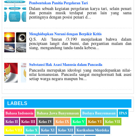
Pembentukan Panitia Pergelaran Tari
Dalam sebuah kegiatan pergelaran karya tari, selain penari
dan pemain musik terdapat peran lain yang sama
pentingnya dengan posisi penari d...
Menghidupkan Nurani dengan Berpikir Kritis
Q.S. Ali 'Imran /3:190 menjelaskan bahwa dalam
penciptaan langit dan bumi, dan pergantian malam dan
siang, mengandung tanda-tanda kebesa...
Substansi Hak Asasi Manusia dalam Pancasila
Pancasila merupakan ideologi yang mengedepankan nilai-
nilai kemanusian. Pancasila sangat menghormati hak asasi
setiap warga negara maupun bu...
LABELS
Bahasa Indonesia
Bahasa Jawa Banyumasan
Budaya Banyumasan
IPAS
Kelas II
Kelas III
Kelas IV
Kelas IX
Kelas V
Kelas VI
Kelas VII
Kelas VIII
Kelas X
Kelas XI
Kelas XII
Kurikulum Merdeka