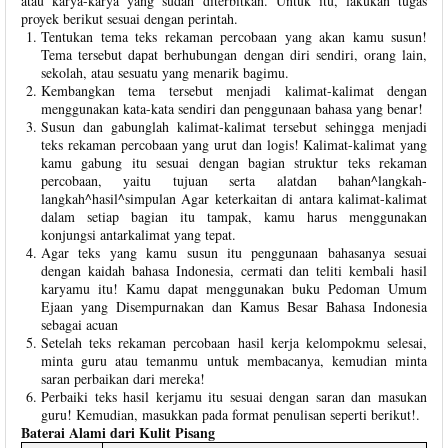
atau karya-karya yang sudah diterbitkan. Untuk itu, lakukan tugas
proyek berikut sesuai dengan perintah.
Tentukan tema teks rekaman percobaan yang akan kamu susun!
Tema tersebut dapat berhubungan dengan diri sendiri, orang lain,
sekolah, atau sesuatu yang menarik bagimu.
Kembangkan tema tersebut menjadi kalimat-kalimat dengan
menggunakan kata-kata sendiri dan penggunaan bahasa yang benar!
Susun dan gabunglah kalimat-kalimat tersebut sehingga menjadi
teks rekaman percobaan yang urut dan logis! Kalimat-kalimat yang
kamu gabung itu sesuai dengan bagian struktur teks rekaman
percobaan, yaitu tujuan serta alatdan bahan^langkah-
langkah^hasil^simpulan Agar keterkaitan di antara kalimat-kalimat
dalam setiap bagian itu tampak, kamu harus menggunakan
konjungsi antarkalimat yang tepat.
Agar teks yang kamu susun itu penggunaan bahasanya sesuai
dengan kaidah bahasa Indonesia, cermati dan teliti kembali hasil
karyamu itu! Kamu dapat menggunakan buku Pedoman Umum
Ejaan yang Disempurnakan dan Kamus Besar Bahasa Indonesia
sebagai acuan
Setelah teks rekaman percobaan hasil kerja kelompokmu selesai,
minta guru atau temanmu untuk membacanya, kemudian minta
saran perbaikan dari mereka!
Perbaiki teks hasil kerjamu itu sesuai dengan saran dan masukan
guru! Kemudian, masukkan pada format penulisan seperti berikut!.
Baterai Alami dari Kulit Pisang