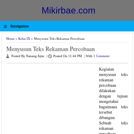
Mikirbae.com
≡
Navigation
Home
»
Kelas IX
» Menyusun Teks Rekaman Percobaan
Menyusun Teks Rekaman Percobaan
Posted By Nanang Ajim
|
Posted On 11:44 PM
|
With
1 Comment
Kegiatan
menyusun teks
rekaman
percobaan
dilakukan
dengan tujuan
mengetahui
bagaimana teks
tersebut
dibangun.
Sebuah teks
rekaman
percobaan