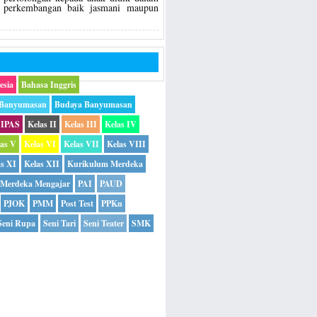
perkembangan baik jasmani maupun
esia
Bahasa Inggris
 Banyumasan
Budaya Banyumasan
IPAS
Kelas II
Kelas III
Kelas IV
las V
Kelas VI
Kelas VII
Kelas VIII
as XI
Kelas XII
Kurikulum Merdeka
Merdeka Mengajar
PAI
PAUD
PJOK
PMM
Post Test
PPKn
Seni Rupa
Seni Tari
Seni Teater
SMK