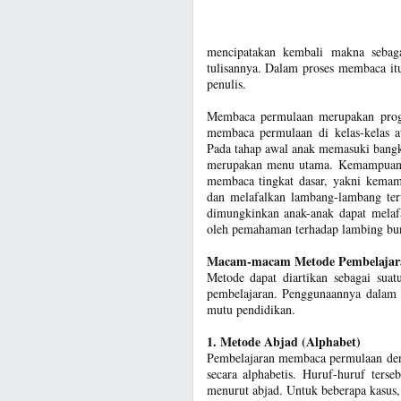
mencipatakan kembali makna sebag
tulisannya. Dalam proses membaca i
penulis.
Membaca permulaan merupakan prog
membaca permulaan di kelas-kelas a
Pada tahap awal anak memasuki bangk
merupakan menu utama. Kemampuan 
membaca tingkat dasar, yakni kema
dan melafalkan lambang-lambang tert
dimungkinkan anak-anak dapat melaf
oleh pemahaman terhadap lambing bun
Macam-macam Metode Pembelajara
Metode dapat diartikan sebagai suat
pembelajaran. Penggunaannya dalam p
mutu pendidikan.
1. Metode Abjad (Alphabet)
Pembelajaran membaca permulaan den
secara alphabetis. Huruf-huruf ters
menurut abjad. Untuk beberapa kasus,