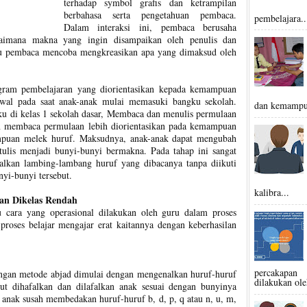
terhadap symbol grafis dan ketrampilan
berbahasa serta pengetahuan pembaca.
pembelajara..
Dalam interaksi ini, pembaca berusaha
aimana makna yang ingin disampaikan oleh penulis dan
tu pembaca mencoba mengkreasikan apa yang dimaksud oleh
ram pembelajaran yang diorientasikan kepada kemampuan
wal pada saat anak-anak mulai memasuki bangku sekolah.
dan kemampu
u di kelas 1 sekolah dasar, Membaca dan menulis permulaan
membaca permulaan lebih diorientasikan pada kemampuan
mpuan melek huruf. Maksudnya, anak-anak dapat mengubah
ulis menjadi bunyi-bunyi bermakna. Pada tahap ini sangat
alkan lambing-lambang huruf yang dibacanya tanpa diikuti
yi-bunyi tersebut.
kalibra...
n Dikelas Rendah
u cara yang operasional dilakukan oleh guru dalam proses
roses belajar mengajar erat kaitannya dengan keberhasilan
percakapan 
gan metode abjad dimulai dengan mengenalkan huruf-huruf
dilakukan ole
ebut dihafalkan dan dilafalkan anak sesuai dengan bunyinya
 anak susah membedakan huruf-huruf b, d, p, q atau n, u, m,