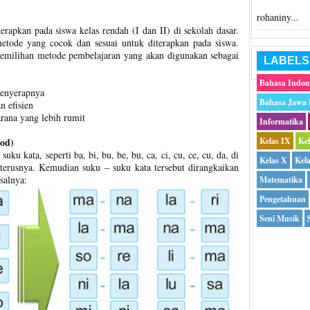
rohaniny...
erapkan pada siswa kelas rendah (I dan II) di sekolah dasar.
etode yang cocok dan sesuai untuk diterapkan pada siswa.
milihan metode pembelajaran yang akan digunakan sebagai
LABELS
Bahasa Indon
menyerapnya
Bahasa Jawa
n efisien
rana yang lebih rumit
Informatika
hod)
Kelas IX
Ke
ku kata, seperti ba, bi, bu, be, bu, ca, ci, cu, ce, cu, da, di
Kelas X
Kel
seterusnya. Kemudian suku – suku kata tersebut dirangkaikan
salnya:
Matematika
Pengetahuan
Seni Musik