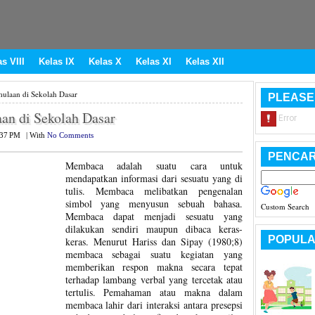
s VIII
Kelas IX
Kelas X
Kelas XI
Kelas XII
laan di Sekolah Dasar
PLEASE
n di Sekolah Dasar
:37 PM
|
With
No Comments
PENCAR
Membaca adalah suatu cara untuk
mendapatkan informasi dari sesuatu yang di
tulis. Membaca melibatkan pengenalan
simbol yang menyusun sebuah bahasa.
Custom Search
Membaca dapat menjadi sesuatu yang
dilakukan sendiri maupun dibaca keras-
POPULA
keras. Menurut Hariss dan Sipay (1980;8)
membaca sebagai suatu kegiatan yang
memberikan respon makna secara tepat
terhadap lambang verbal yang tercetak atau
tertulis. Pemahaman atau makna dalam
membaca lahir dari interaksi antara presepsi