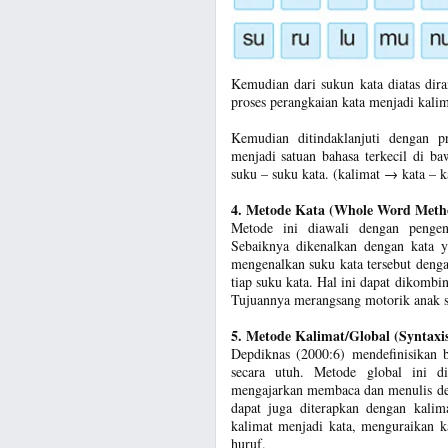
Kemudian dari sukun kata diatas dir
proses perangkaian kata menjadi kalim
Kemudian ditindaklanjuti dengan pr
menjadi satuan bahasa terkecil di b
suku – suku kata. (kalimat → kata – 
4. Metode Kata (Whole Word Meth
Metode ini diawali dengan pengen
Sebaiknya dikenalkan dengan kata y
mengenalkan suku kata tersebut deng
tiap suku kata. Hal ini dapat dikombi
Tujuannya merangsang motorik anak se
5. Metode Kalimat/Global (Syntaxi
Depdiknas (2000:6) mendefinisikan 
secara utuh. Metode global ini d
mengajarkan membaca dan menulis de
dapat juga diterapkan dengan kalim
kalimat menjadi kata, menguraikan k
huruf.