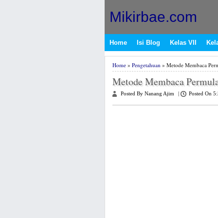
Mikirbae.com
Home
Isi Blog
Kelas VII
Kela
Home
»
Pengetahuan
» Metode Membaca Permu
Metode Membaca Permulaa
Posted By Nanang Ajim
|
Posted On 5