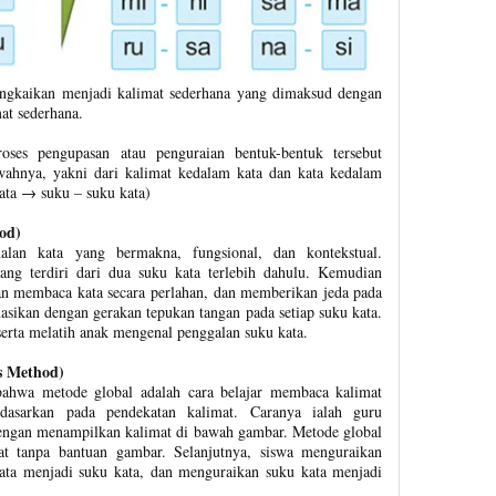
angkaikan menjadi kalimat sederhana yang dimaksud dengan
at sederhana.
oses pengupasan atau penguraian bentuk-bentuk tersebut
awahnya, yakni dari kalimat kedalam kata dan kata kedalam
kata → suku – suku kata)
od)
alan kata yang bermakna, fungsional, dan kontekstual.
ang terdiri dari dua suku kata terlebih dahulu. Kemudian
an membaca kata secara perlahan, dan memberikan jeda pada
nasikan dengan gerakan tepukan tangan pada setiap suku kata.
rta melatih anak mengenal penggalan suku kata.
s Method)
bahwa metode global adalah cara belajar membaca kalimat
idasarkan pada pendekatan kalimat. Caranya ialah guru
ngan menampilkan kalimat di bawah gambar. Metode global
at tanpa bantuan gambar. Selanjutnya, siswa menguraikan
ata menjadi suku kata, dan menguraikan suku kata menjadi