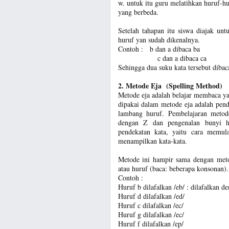
w. untuk itu guru melatihkan huruf-h
yang berbeda.
Setelah tahapan itu siswa diajak un
huruf yan sudah dikenalnya.
Contoh : b dan a dibaca ba
c dan a dibaca ca
Sehingga dua suku kata tersebut dibac
2. Metode Eja (Spelling Method)
Metode eja adalah belajar membaca y
dipakai dalam metode eja adalah pen
lambang huruf. Pembelajaran metode
dengan Z dan pengenalan bunyi hu
pendekatan kata, yaitu cara memu
menampilkan kata-kata.
Metode ini hampir sama dengan metod
atau huruf (baca: beberapa konsonan).
Contoh :
Huruf b dilafalkan /eb/ : dilafalkan de
Huruf d dilafalkan /ed/
Huruf c dilafalkan /ec/
Huruf g dilafalkan /ec/
Huruf f dilafalkan /ep/