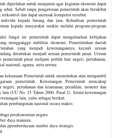
tah diperlukan untuk menjamin agar kegiatan ekonomi dapat
g sehat. Sebab tanpa pengawasan pemerintah akan berakibat
 terkontrol dan dapat merusak kompetisi tersebut.
individu kepada barang dan jasa. Kehadiran pemerintah
ntuan kepada masyarakat miskin melalui program-program
alui fungsi ini pemerintah dapat mengeluarkan kebijakan
 yang mengganggu stabilitas ekonomi. Pemerintahan daerah
rintahan yang menjadi kewenangannya, kecuali urusan
ndang ditentukan menjadi urusan pemerintah pusat. Urusan
pemerintah pusat meliputi politik luar negeri, pertahanan,
kal nasional, agama, serta norma
an kekuasaan Pemerintah untuk menentukan atau mengambil
ggaraan pemerintah. Kewenangan Pemerintah mencakup
r negeri, pertahanan dan keamanan, peradilan, moneter dan
ng lain (UU No. 25 Tahun 2000, Pasal 2). Selain kewenangan
ewenangan lain, yaitu sebagai berikut.
alian pembangunan nasional secara makro.
embaga perekonomian negara.
ber daya manusia.
an ppemberdayaan sumber daya strategis.
l.