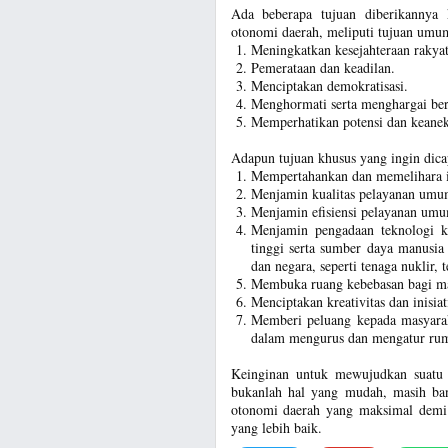
Ada beberapa tujuan diberikannya
otonomi daerah, meliputi tujuan umum,
Meningkatkan kesejahteraan rakyat
Pemerataan dan keadilan.
Menciptakan demokratisasi.
Menghormati serta menghargai berba
Memperhatikan potensi dan keanek
Adapun tujuan khusus yang ingin dicap
Mempertahankan dan memelihara ide
Menjamin kualitas pelayanan umum
Menjamin efisiensi pelayanan umum
Menjamin pengadaan teknologi k
tinggi serta sumber daya manusia 
dan negara, seperti tenaga nuklir, 
Membuka ruang kebebasan bagi mas
Menciptakan kreativitas dan inisi
Memberi peluang kepada masyarak
dalam mengurus dan mengatur ruma
Keinginan untuk mewujudkan suatu
bukanlah hal yang mudah, masih ban
otonomi daerah yang maksimal demi 
yang lebih baik.