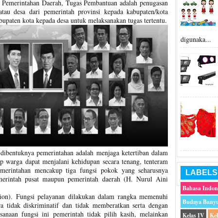
 Pemerintahan Daerah, Tugas Pembantuan adalah penugasan
atau desa dari pemerintah provinsi kepada kabupaten/kota
abupaten kota kepada desa untuk melaksanakan tugas tertentu.
digunaka...
dibentuknya pemerintahan adalah menjaga ketertiban dalam
p warga dapat menjalani kehidupan secara tenang, tenteram
merintahan mencakup tiga fungsi pokok yang seharusnya
LABELS
merintah pusat maupun pemerintah daerah (H. Nurul Aini
Bahasa Indon
tion). Fungsi pelayanan dilakukan dalam rangka memenuhi
Budaya Bany
a tidak diskriminatif dan tidak memberatkan serta dengan
anaan fungsi ini pemerintah tidak pilih kasih, melainkan
Kelas IV
Ke