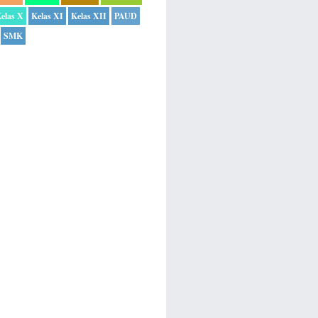
elas X
Kelas XI
Kelas XII
PAUD
SMK