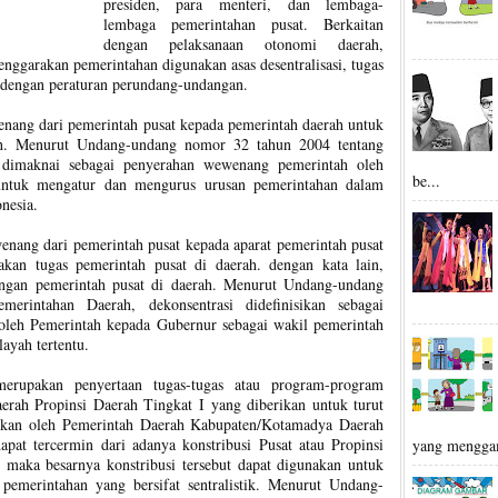
presiden, para menteri, dan lembaga-
lembaga pemerintahan pusat. Berkaitan
dengan pelaksanaan otonomi daerah,
nggarakan pemerintahan digunakan asas desentralisasi, tugas
 dengan peraturan perundang-undangan.
enang dari pemerintah pusat kepada pemerintah daerah untuk
ah. Menurut Undang-undang nomor 32 tahun 2004 tentang
i dimaknai sebagai penyerahan wewenang pemerintah oleh
be...
untuk mengatur dan mengurus urusan pemerintahan dalam
nesia.
enang dari pemerintah pusat kepada aparat pemerintah pusat
kan tugas pemerintah pusat di daerah. dengan kata lain,
tangan pemerintah pusat di daerah. Menurut Undang-undang
rintahan Daerah, dekonsentrasi didefinisikan sebagai
leh Pemerintah kepada Gubernur sebagai wakil pemerintah
layah tertentu.
rupakan penyertaan tugas-tugas atau program-program
erah Propinsi Daerah Tingkat I yang diberikan untuk turut
bkan oleh Pemerintah Daerah Kabupaten/Kotamadya Daerah
apat tercermin dari adanya konstribusi Pusat atau Propinsi
yang mengga
maka besarnya konstribusi tersebut dapat digunakan untuk
pemerintahan yang bersifat sentralistik. Menurut Undang-