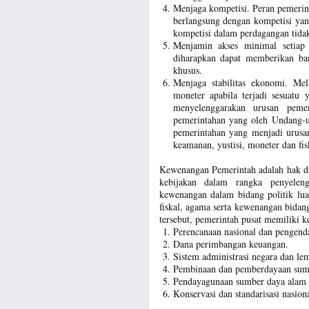
Menjaga kompetisi. Peran pemerin
berlangsung dengan kompetisi yan
kompetisi dalam perdagangan tidak
Menjamin akses minimal setiap 
diharapkan dapat memberikan ba
khusus.
Menjaga stabilitas ekonomi. Mel
moneter apabila terjadi sesuatu
menyelenggarakan urusan peme
pemerintahan yang oleh Undang-u
pemerintahan yang menjadi urusan 
keamanan, yustisi, moneter dan fis
Kewenangan Pemerintah adalah hak d
kebijakan dalam rangka penyelen
kewenangan dalam bidang politik lua
fiskal, agama serta kewenangan bida
tersebut, pemerintah pusat memiliki k
Perencanaan nasional dan pengend
Dana perimbangan keuangan.
Sistem administrasi negara dan l
Pembinaan dan pemberdayaan sum
Pendayagunaan sumber daya alam d
Konservasi dan standarisasi nasiona