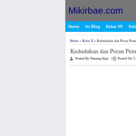
Mikirbae.com
Home
Isi Blog
Kelas VII
Kela
Home
»
Kelas X
» Kedudukan dan Peran Pemer
Kedudukan dan Peran Peme
Posted By Nanang Ajim
|
Posted On 5