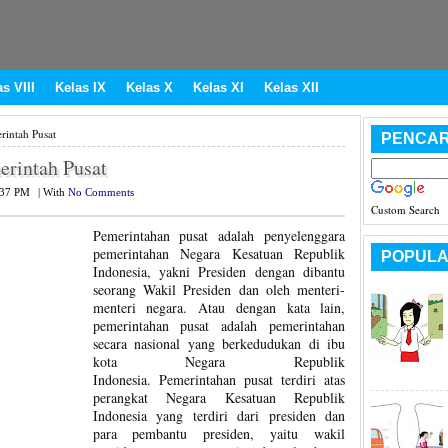
s VIII
Kelas IX
Kelas X
Kelas XI
Kelas XII
intah Pusat
PENCAR
rintah Pusat
:37 PM
|
With
No Comments
Custom Search
Pemerintahan pusat adalah penyelenggara
pemerintahan Negara Kesatuan Republik
POPULA
Indonesia, yakni Presiden dengan dibantu
seorang Wakil Presiden dan oleh menteri-
menteri negara. Atau dengan kata lain,
pemerintahan pusat adalah pemerintahan
secara nasional yang berkedudukan di ibu
kota Negara Republik
Indonesia. Pemerintahan pusat terdiri atas
perangkat Negara Kesatuan Republik
Indonesia yang terdiri dari presiden dan
para pembantu presiden, yaitu wakil