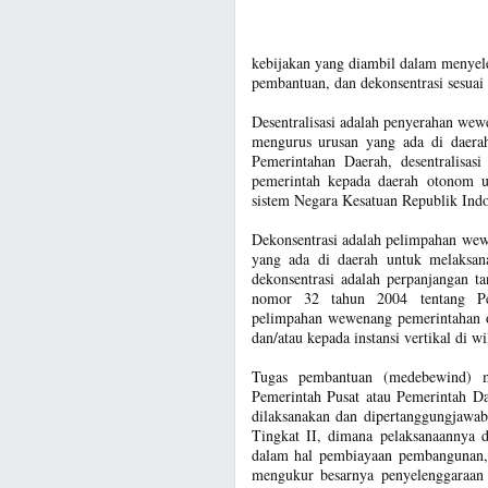
kebijakan yang diambil dalam menyele
pembantuan, dan dekonsentrasi sesuai
Desentralisasi adalah penyerahan wew
mengurus urusan yang ada di daer
Pemerintahan Daerah, desentralisas
pemerintah kepada daerah otonom 
sistem Negara Kesatuan Republik Indo
Dekonsentrasi adalah pelimpahan wew
yang ada di daerah untuk melaksana
dekonsentrasi adalah perpanjangan 
nomor 32 tahun 2004 tentang Peme
pelimpahan wewenang pemerintahan o
dan/atau kepada instansi vertikal di wi
Tugas pembantuan (medebewind) me
Pemerintah Pusat atau Pemerintah Da
dilaksanakan dan dipertanggungjawa
Tingkat II, dimana pelaksanaannya d
dalam hal pembiayaan pembangunan, 
mengukur besarnya penyelenggaraan 