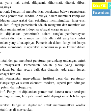
 yaitu hak untuk dilayaani, dihormati, diakui, diberi
Kelas VIII
K
againya.
nction). Fungsi ini memberikan penekanan bahwa pengaturan
Pengetahuan
kepada pemerintah sendiri. Artinya, dalam membuat kebijakan
idupan masyarakat dan sekaligus meminimalkan intervensi
t. Jadi, fungsi pemerintah adalah mengatur dan memberikan
alam menjalankan hidupnya sebagai warga negara.
ini dijalankan pemerintah dalam rangka pemberdayaan
yadari diri, dan mampu memilih alternatif yang baik untuk
soalan yang dihadapinya. Pemerintah dalam fungsi ini hanya
r untuk membantu masyarakat menemukan jalan keluar dalam
.
rintah dengan membuat peraturan perundang-undangan untuk
m masyarakat. Pemerintah adalah pihak yang mampu
 dapat berjalan secara baik dan dinamis. Ada enam fungsi
ebagai berikut.
i. Pemerintah menyediakan institusi dasar dan peraturan-
erlangsungnya sistem ekonomi modern, seperti perlindungan
k paten, dan sebagainya.
tif. Fungsi ini dijalankan pemerintah karena masih terdapat
ia bagi umum, ternyata masih sulit dijangkau oleh beberapa
arakat. Fungsi ini dijalankan untuk meminimalkan konflik
tabilitas di masyarakat.