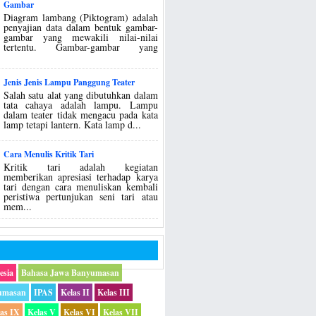
Gambar
Diagram lambang (Piktogram) adalah
penyajian data dalam bentuk gambar-
gambar yang mewakili nilai-nilai
tertentu. Gambar-gambar yang
Jenis Jenis Lampu Panggung Teater
Salah satu alat yang dibutuhkan dalam
tata cahaya adalah lampu. Lampu
dalam teater tidak mengacu pada kata
lamp tetapi lantern. Kata lamp d...
Cara Menulis Kritik Tari
Kritik tari adalah kegiatan
memberikan apresiasi terhadap karya
tari dengan cara menuliskan kembali
peristiwa pertunjukan seni tari atau
mem...
esia
Bahasa Jawa Banyumasan
umasan
IPAS
Kelas II
Kelas III
las IX
Kelas V
Kelas VI
Kelas VII