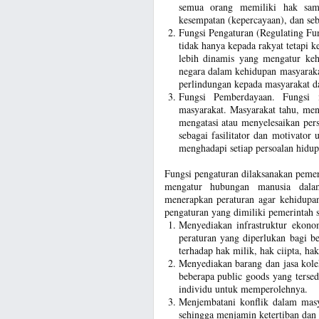
semua orang memiliki hak sama,
kesempatan (kepercayaan), dan seb
Fungsi Pengaturan (Regulating Fu
tidak hanya kepada rakyat tetapi 
lebih dinamis yang mengatur keh
negara dalam kehidupan masyaraka
perlindungan kepada masyarakat d
Fungsi Pemberdayaan. Fungsi 
masyarakat. Masyarakat tahu, men
mengatasi atau menyelesaikan per
sebagai fasilitator dan motivato
menghadapi setiap persoalan hidup
Fungsi pengaturan dilaksanakan peme
mengatur hubungan manusia dala
menerapkan peraturan agar kehidupan
pengaturan yang dimiliki pemerintah s
Menyediakan infrastruktur ekonom
peraturan yang diperlukan bagi b
terhadap hak milik, hak ciipta, ha
Menyediakan barang dan jasa kolek
beberapa public goods yang tersed
individu untuk memperolehnya.
Menjembatani konflik dalam masy
sehingga menjamin ketertiban dan s