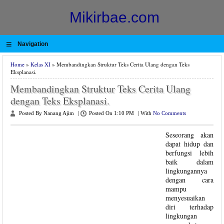
Mikirbae.com
≡
Navigation
Home
»
Kelas XI
» Membandingkan Struktur Teks Cerita Ulang dengan Teks
Eksplanasi.
Membandingkan Struktur Teks Cerita Ulang
dengan Teks Eksplanasi.
Posted By Nanang Ajim
|
Posted On 1:10 PM
|
With
No Comments
Seseorang akan
dapat hidup dan
berfungsi lebih
baik dalam
lingkungannya
dengan cara
mampu
menyesuaikan
diri terhadap
lingkungan