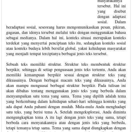
masyarakatnya
tersebut. Hal ini
yang disebut
dengan adaptasi
sosial. Dalam
beradaptasi sosial, seseorang harus mengomunikasikan pesan, pikiran,
gagasan, dan idenya tersebut melalui teks dengan menggunakan bahasa
sebagai medianya. Dalam hal ini, konteks situasi merupakan konteks
terdekat yang menyertai penciptaan teks itu, sedangkan konteks sosial
atau konteks budaya lebih bersifat global, yakni kehidupan masyarakat
yang menjadi tempat terciptanya berbagai jenis teks tersebut.
Sebuah teks memiliki struktur. Struktur teks membentuk struktur
berpikir, sehingga di setiap penguasaan jenis teks tertentu, Anda akan
memiliki kemampuan berpikir sesuai dengan struktur teks yang
dikuasainya. Dengan berbagai macam teks yang dikuasainya, Anda
akan mampu menguasai berbagai struktur berpikir. Pada tulisan ini
akan dibahas tentang menggunakan jenis teks yang berbeda dalam
menyampaikan satu tema yang sama. Tema yang dipilih adalah tema
yang berkembang dalam kehidupan sehari-hari sehingga konteks yang
ada dapat Anda pahami dengan mudah. Mula-mula Anda menghadapi
satu teks, yang berisi tema A. Setelah mengeksplorasi, Anda diminta
mengungkapkan tema A itu lagi dengan jenis teks yang sama, tetapi
berbeda cara menyatakannya atau dengan jenis teks yang berbeda,
tetapi temanya tetap sama. Tema yang sama dapat diungkapkan dengan