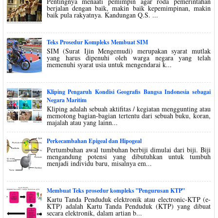
Pentingnya menaati pemimpin agar roda pemerintahan
berjalan dengan baik, makin baik kepemimpinan, makin
baik pula rakyatnya. Kandungan Q.S. ...
Teks Prosedur Kompleks Membuat SIM
SIM (Surat Ijin Mengemudi) merupakan syarat mutlak
yang harus dipenuhi oleh warga negara yang telah
memenuhi syarat usia untuk mengendarai k...
Kliping Pengaruh Kondisi Geografis Bangsa Indonesia sebagai
Negara Maritim
Kliping adalah sebuah aktifitas / kegiatan menggunting atau
memotong bagian-bagian tertentu dari sebuah buku, koran,
majalah atau yang lainn...
Perkecambahan Epigeal dan Hipogeal
Pertumbuhan awal tumbuhan berbiji dimulai dari biji. Biji
mengandung potensi yang dibutuhkan untuk tumbuh
menjadi individu baru, misalnya em...
Membuat Teks prosedur kompleks ”Pengurusan KTP”
Kartu Tanda Penduduk elektronik atau electronic-KTP (e-
KTP) adalah Kartu Tanda Penduduk (KTP) yang dibuat
secara elektronik, dalam artian b...