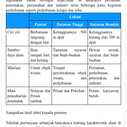
peternakan, perumahan dan industri serta beberapa jenis kegiatan
perkebunan seperti perkebunan kelapa dan tebu.
Lokasi
Pantai
Dataran Tinggi
Dataran Rendah
Ciri ciri
Berbatasan
Ketinggiannya 500
Ketinggiannya
langsung
m dpal
kurang dari 200 m
dengan laut
dpal
Sumber
Ikan,
Tanaman sayuran
Hewan ternak,
daya alam
rumput laut,
dan buah-buahan
sayuran dan buah-
dan kerang
buahan
Manfaat
Untuk objek
Tempat
Pertanian,
wisata
peristirahatan, objek
perkebunan,
wisata, dan
peternakan, dan
perkebunan
industri
Mata
Nelayan dan
Petani dan Pekebun
Petani, karyawan,
pencaharian
Petani
buruh
penduduk
tambak
Sampaikan hasil tabel kepada gurumu.
Tulislah pertanyaan sebanyak-banyaknya tentang karakteristik alam di