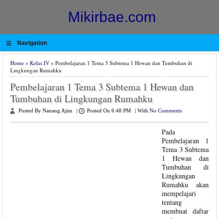
Mikirbae.com
≡
Navigation
Home
»
Kelas IV
» Pembelajaran 1 Tema 3 Subtema 1 Hewan dan Tumbuhan di
Lingkungan Rumahku
Pembelajaran 1 Tema 3 Subtema 1 Hewan dan
Tumbuhan di Lingkungan Rumahku
Posted By Nanang Ajim
|
Posted On 6:48 PM
|
With
No Comments
Pada
Pembelajaran 1
Tema 3 Subtema
1 Hewan dan
Tumbuhan di
Lingkungan
Rumahku akan
mempelajari
tentang
membuat daftar