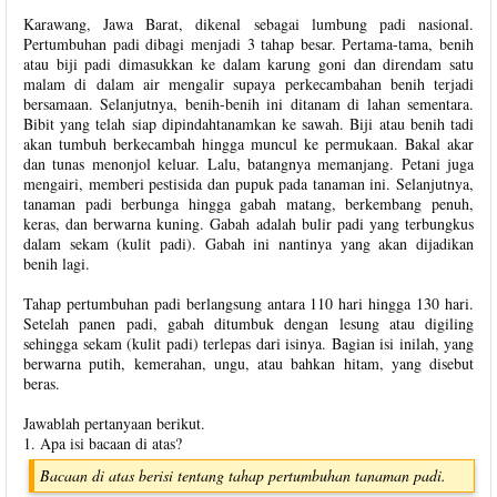
Karawang, Jawa Barat, dikenal sebagai lumbung padi nasional.
Pertumbuhan padi dibagi menjadi 3 tahap besar. Pertama-tama, benih
atau biji padi dimasukkan ke dalam karung goni dan direndam satu
malam di dalam air mengalir supaya perkecambahan benih terjadi
bersamaan. Selanjutnya, benih-benih ini ditanam di lahan sementara.
Bibit yang telah siap dipindahtanamkan ke sawah. Biji atau benih tadi
akan tumbuh berkecambah hingga muncul ke permukaan. Bakal akar
dan tunas menonjol keluar. Lalu, batangnya memanjang. Petani juga
mengairi, memberi pestisida dan pupuk pada tanaman ini. Selanjutnya,
tanaman padi berbunga hingga gabah matang, berkembang penuh,
keras, dan berwarna kuning. Gabah adalah bulir padi yang terbungkus
dalam sekam (kulit padi). Gabah ini nantinya yang akan dijadikan
benih lagi.
Tahap pertumbuhan padi berlangsung antara 110 hari hingga 130 hari.
Setelah panen padi, gabah ditumbuk dengan lesung atau digiling
sehingga sekam (kulit padi) terlepas dari isinya. Bagian isi inilah, yang
berwarna putih, kemerahan, ungu, atau bahkan hitam, yang disebut
beras.
Jawablah pertanyaan berikut.
1. Apa isi bacaan di atas?
Bacaan di atas berisi tentang tahap pertumbuhan tanaman padi.