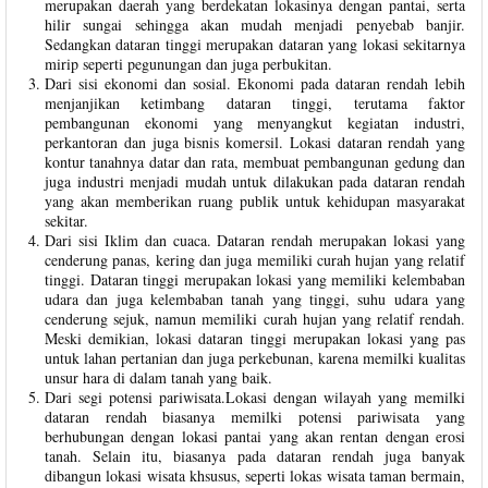
merupakan daerah yang berdekatan lokasinya dengan pantai, serta
hilir sungai sehingga akan mudah menjadi penyebab banjir.
Sedangkan dataran tinggi merupakan dataran yang lokasi sekitarnya
mirip seperti pegunungan dan juga perbukitan.
Dari sisi ekonomi dan sosial. Ekonomi pada dataran rendah lebih
menjanjikan ketimbang dataran tinggi, terutama faktor
pembangunan ekonomi yang menyangkut kegiatan industri,
perkantoran dan juga bisnis komersil. Lokasi dataran rendah yang
kontur tanahnya datar dan rata, membuat pembangunan gedung dan
juga industri menjadi mudah untuk dilakukan pada dataran rendah
yang akan memberikan ruang publik untuk kehidupan masyarakat
sekitar.
Dari sisi Iklim dan cuaca. Dataran rendah merupakan lokasi yang
cenderung panas, kering dan juga memiliki curah hujan yang relatif
tinggi. Dataran tinggi merupakan lokasi yang memiliki kelembaban
udara dan juga kelembaban tanah yang tinggi, suhu udara yang
cenderung sejuk, namun memiliki curah hujan yang relatif rendah.
Meski demikian, lokasi dataran tinggi merupakan lokasi yang pas
untuk lahan pertanian dan juga perkebunan, karena memilki kualitas
unsur hara di dalam tanah yang baik.
Dari segi potensi pariwisata.Lokasi dengan wilayah yang memilki
dataran rendah biasanya memilki potensi pariwisata yang
berhubungan dengan lokasi pantai yang akan rentan dengan erosi
tanah. Selain itu, biasanya pada dataran rendah juga banyak
dibangun lokasi wisata khsusus, seperti lokas wisata taman bermain,