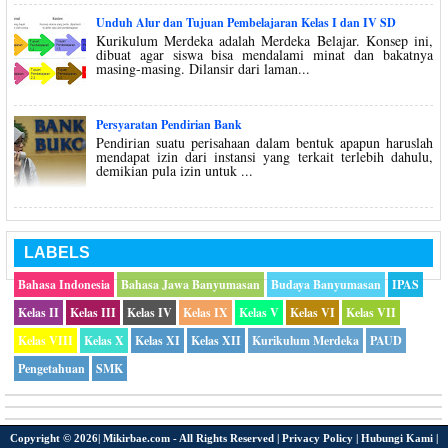
Unduh Alur dan Tujuan Pembelajaran Kelas I dan IV SD
Kurikulum Merdeka adalah Merdeka Belajar. Konsep ini,
dibuat agar siswa bisa mendalami minat dan bakatnya
masing-masing. Dilansir dari laman...
Persyaratan Pendirian Bank
Pendirian suatu perisahaan dalam bentuk apapun haruslah
mendapat izin dari instansi yang terkait terlebih dahulu,
demikian pula izin untuk ...
LABELS
Bahasa Indonesia
Bahasa Jawa Banyumasan
Budaya Banyumasan
IPAS
Kelas II
Kelas III
Kelas IV
Kelas IX
Kelas V
Kelas VI
Kelas VII
Kelas VIII
Kelas X
Kelas XI
Kelas XII
Kurikulum Merdeka
PAUD
Pengetahuan
SMK
Copyright ©
2026|
Mikirbae.com
- All Rights Reserved |
Privacy Policy
|
Hubungi Kami
|