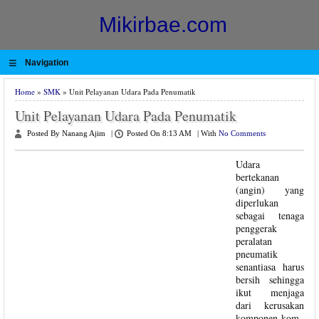
Mikirbae.com
≡
Navigation
Home
»
SMK
» Unit Pelayanan Udara Pada Penumatik
Unit Pelayanan Udara Pada Penumatik
Posted By Nanang Ajim
|
Posted On 8:13 AM
|
With
No Comments
Udara
bertekanan
(angin) yang
diperlukan
sebagai tenaga
penggerak
peralatan
pneumatik
senantiasa harus
bersih sehingga
ikut menjaga
dari kerusakan
komponen-kom-