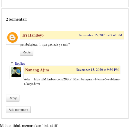
2 komentar:
Tri Handoyo
November 15, 2020 at 7:49 PM
pembelajaran 1 nya gak ada ya min?
Reply
Replies
Nanang Ajim
November 15, 2020 at 9:59 PM
Ada : https://Mikirbae.com/2020/10/pembelajaran-1-tema-5-subtema-
1-kerja.html
Reply
Add comment
Mohon tidak memasukan link aktif.