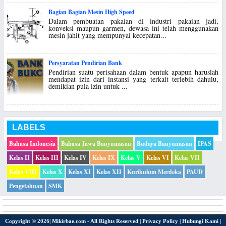
Bagian Bagian Mesin High Speed
Dalam pembuatan pakaian di industri pakaian jadi,
konveksi maupun garmen, dewasa ini telah menggunakan
mesin jahit yang mempunyai kecepatan...
Persyaratan Pendirian Bank
Pendirian suatu perisahaan dalam bentuk apapun haruslah
mendapat izin dari instansi yang terkait terlebih dahulu,
demikian pula izin untuk ...
LABELS
Bahasa Indonesia
Bahasa Jawa Banyumasan
Budaya Banyumasan
IPAS
Kelas II
Kelas III
Kelas IV
Kelas IX
Kelas V
Kelas VI
Kelas VII
Kelas VIII
Kelas X
Kelas XI
Kelas XII
Kurikulum Merdeka
PAUD
Pengetahuan
SMK
Copyright ©
2026|
Mikirbae.com
- All Rights Reserved |
Privacy Policy
|
Hubungi Kami
|