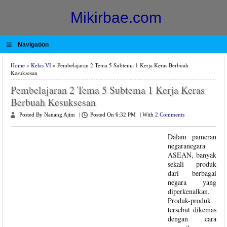
Mikirbae.com
≡
Navigation
Home
»
Kelas VI
» Pembelajaran 2 Tema 5 Subtema 1 Kerja Keras Berbuah
Kesuksesan
Pembelajaran 2 Tema 5 Subtema 1 Kerja Keras
Berbuah Kesuksesan
Posted By Nanang Ajim
|
Posted On 6:32 PM
|
With
2 Comments
Dalam pameran
negaranegara
ASEAN, banyak
sekali produk
dari berbagai
negara yang
diperkenalkan.
Produk-produk
tersebut dikemas
dengan cara