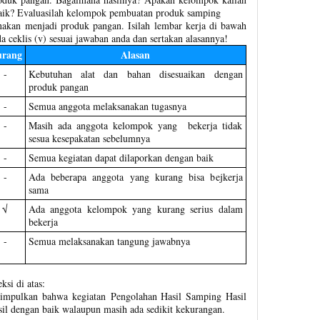
aik? Evaluasilah kelompok pembuatan produk samping
rnakan menjadi produk pangan. Isilah lembar kerja di bawah
a ceklis (v) sesuai jawaban anda dan sertakan alasannya!
rang
Alasan
-
Kebutuhan alat dan bahan disesuaikan dengan
produk pangan
-
Semua anggota melaksanakan tugasnya
-
Masih ada anggota kelompok yang bekerja tidak
sesua kesepakatan sebelumnya
-
Semua kegiatan dapat dilaporkan dengan baik
-
Ada beberapa anggota yang kurang bisa bejkerja
sama
√
Ada anggota kelompok yang kurang serius dalam
bekerja
-
Semua melaksanakan tangung jawabnya
ksi di atas:
disimpulkan bahwa kegiatan Pengolahan Hasil Samping Hasil
sil dengan baik walaupun masih ada sedikit kekurangan.