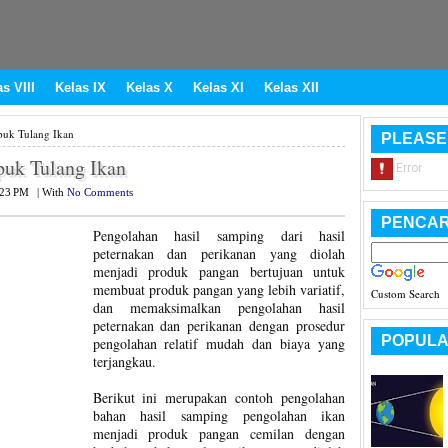
s VIII
Kelas IX
Kelas X
Kelas XI
Kelas XII
uk Tulang Ikan
PLEASE
uk Tulang Ikan
:23 PM
|
With
No Comments
PENCAR
Pengolahan hasil samping dari hasil
peternakan dan perikanan yang diolah
menjadi produk pangan bertujuan untuk
membuat produk pangan yang lebih variatif,
Custom Search
dan memaksimalkan pengolahan hasil
peternakan dan perikanan dengan prosedur
POPULA
pengolahan relatif mudah dan biaya yang
terjangkau.
Berikut ini merupakan contoh pengolahan
bahan hasil samping pengolahan ikan
menjadi produk pangan cemilan dengan