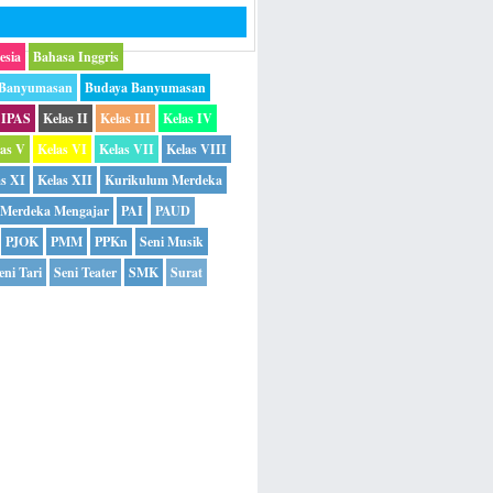
esia
Bahasa Inggris
 Banyumasan
Budaya Banyumasan
IPAS
Kelas II
Kelas III
Kelas IV
las V
Kelas VI
Kelas VII
Kelas VIII
as XI
Kelas XII
Kurikulum Merdeka
Merdeka Mengajar
PAI
PAUD
PJOK
PMM
PPKn
Seni Musik
eni Tari
Seni Teater
SMK
Surat