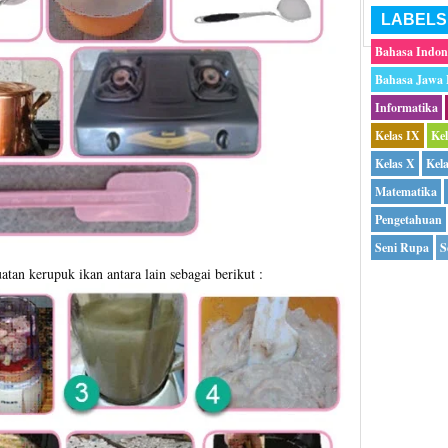
LABELS
Bahasa Indon
Bahasa Jawa
Informatika
Kelas IX
Ke
Kelas X
Kel
Matematika
Pengetahuan
Seni Rupa
S
an kerupuk ikan antara lain sebagai berikut :