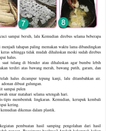
icuci sampai bersih, lalu Kemudian direbus selama beberapa
ini menjadi tahapan paling memakan waktu lama dibandingkan
g keras sehingga tidak mudah dihaluskan meski sudah direbus
pai halus.
saat tulang di blender atau dihaluskan agar bumbu lebih
kan terdiri atas bawang merah, bawang putih, garam, dan
telah halus dicampur tepung kanji, lalu ditambahkan air.
n adonan dibuat gulungan.
it sampai pulen
awah sinar matahari selama setengah hari.
pis-tipis membentuk lingkaran. Kemudian, kerupuk kembali
mpai kering.
kemudian dikemas dalam plastik.
kegiatan pembuatan hasil samping pengolahan dari hasil
roduk pangan. Bagaimana hasilnya? Apakah kelompok kalian