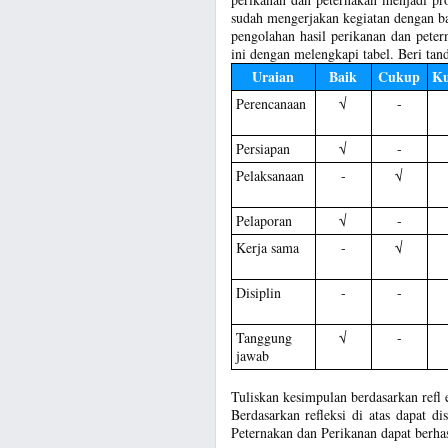
sudah mengerjakan kegiatan dengan b
pengolahan hasil perikanan dan pete
ini dengan melengkapi tabel. Beri tand
Uraian
Baik
Cukup
Ku
Perencanaan
√
-
Persiapan
√
-
Pelaksanaan
-
√
Pelaporan
√
-
Kerja sama
-
√
Disiplin
-
-
Tanggung
√
-
jawab
Tuliskan kesimpulan berdasarkan refl e
Berdasarkan refleksi di atas dapat 
Peternakan dan Perikanan dapat berha