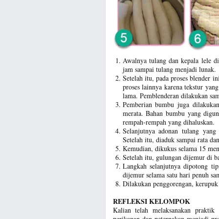
Awalnya tulang dan kepala lele d
jam sampai tulang menjadi lunak.
Setelah itu, pada proses blender 
proses lainnya karena tekstur yan
lama. Pemblenderan dilakukan sam
Pemberian bumbu juga dilakukan 
merata. Bahan bumbu yang diguna
rempah-rempah yang dihaluskan.
Selanjutnya adonan tulang yang 
Setelah itu, diaduk sampai rata da
Kemudian, dikukus selama 15 men
Setelah itu, gulungan dijemur di b
Langkah selanjutnya dipotong ti
dijemur selama satu hari penuh sa
Dilakukan penggorengan, kerupuk 
REFLEKSI KELOMPOK
Kalian telah melaksanakan praktik 
perikanan dan peternakan menjadi p