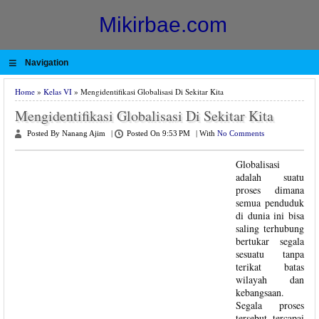
Mikirbae.com
≡
Navigation
Home
»
Kelas VI
» Mengidentifikasi Globalisasi Di Sekitar Kita
Mengidentifikasi Globalisasi Di Sekitar Kita
Posted By Nanang Ajim
|
Posted On 9:53 PM
|
With
No Comments
Globalisasi
adalah suatu
proses dimana
semua penduduk
di dunia ini bisa
saling terhubung
bertukar segala
sesuatu tanpa
terikat batas
wilayah dan
kebangsaan.
Segala proses
tersebut tercapai