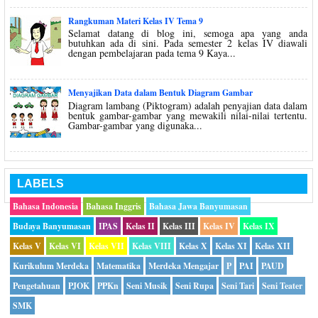
Rangkuman Materi Kelas IV Tema 9
Selamat datang di blog ini, semoga apa yang anda
butuhkan ada di sini. Pada semester 2 kelas IV diawali
dengan pembelajaran pada tema 9 Kaya...
Menyajikan Data dalam Bentuk Diagram Gambar
Diagram lambang (Piktogram) adalah penyajian data dalam
bentuk gambar-gambar yang mewakili nilai-nilai tertentu.
Gambar-gambar yang digunaka...
LABELS
Bahasa Indonesia
Bahasa Inggris
Bahasa Jawa Banyumasan
Budaya Banyumasan
IPAS
Kelas II
Kelas III
Kelas IV
Kelas IX
Kelas V
Kelas VI
Kelas VII
Kelas VIII
Kelas X
Kelas XI
Kelas XII
Kurikulum Merdeka
Matematika
Merdeka Mengajar
P
PAI
PAUD
Pengetahuan
PJOK
PPKn
Seni Musik
Seni Rupa
Seni Tari
Seni Teater
SMK