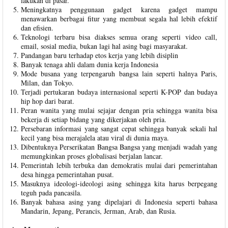
lakukan di pasar.
Meningkatnya penggunaan gadget karena gadget mampu
menawarkan berbagai fitur yang membuat segala hal lebih efektif
dan efisien.
Teknologi terbaru bisa diakses semua orang seperti video call,
email, sosial media, bukan lagi hal asing bagi masyarakat.
Pandangan baru terhadap etos kerja yang lebih disiplin
Banyak tenaga ahli dalam dunia kerja Indonesia
Mode busana yang terpengaruh bangsa lain seperti halnya Paris,
Milan, dan Tokyo.
Terjadi pertukaran budaya internasional seperti K-POP dan budaya
hip hop dari barat.
Peran wanita yang mulai sejajar dengan pria sehingga wanita bisa
bekerja di setiap bidang yang dikerjakan oleh pria.
Persebaran informasi yang sangat cepat sehingga banyak sekali hal
kecil yang bisa merajalela atau viral di dunia maya.
Dibentuknya Perserikatan Bangsa Bangsa yang menjadi wadah yang
memungkinkan proses globalisasi berjalan lancar.
Pemerintah lebih terbuka dan demokratis mulai dari pemerintahan
desa hingga pemerintahan pusat.
Masuknya ideologi-ideologi asing sehingga kita harus berpegang
teguh pada pancasila.
Banyak bahasa asing yang dipelajari di Indonesia seperti bahasa
Mandarin, Jepang, Perancis, Jerman, Arab, dan Rusia.