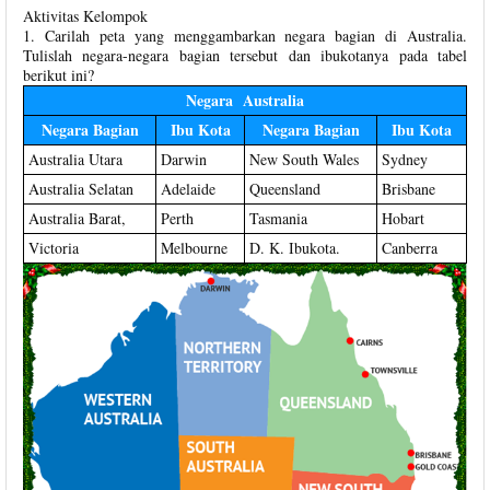
Aktivitas Kelompok
1. Carilah peta yang menggambarkan negara bagian di Australia.
Tulislah negara-negara bagian tersebut dan ibukotanya pada tabel
berikut ini?
Negara Australia
Negara Bagian
Ibu Kota
Negara Bagian
Ibu Kota
Australia Utara
Darwin
New South Wales
Sydney
Australia Selatan
Adelaide
Queensland
Brisbane
Australia Barat,
Perth
Tasmania
Hobart
Victoria
Melbourne
D. K. Ibukota.
Canberra