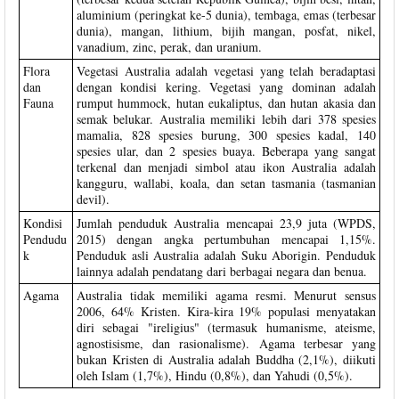
aluminium (peringkat ke-5 dunia), tembaga, emas (terbesar
dunia), mangan, lithium, bijih mangan, posfat, nikel,
vanadium, zinc, perak, dan uranium.
Flora
Vegetasi Australia adalah vegetasi yang telah beradaptasi
dan
dengan kondisi kering. Vegetasi yang dominan adalah
Fauna
rumput hummock, hutan eukaliptus, dan hutan akasia dan
semak belukar. Australia memiliki lebih dari 378 spesies
mamalia, 828 spesies burung, 300 spesies kadal, 140
spesies ular, dan 2 spesies buaya. Beberapa yang sangat
terkenal dan menjadi simbol atau ikon Australia adalah
kangguru, wallabi, koala, dan setan tasmania (tasmanian
devil).
Kondisi
Jumlah penduduk Australia mencapai 23,9 juta (WPDS,
Pendudu
2015) dengan angka pertumbuhan mencapai 1,15%.
k
Penduduk asli Australia adalah Suku Aborigin. Penduduk
lainnya adalah pendatang dari berbagai negara dan benua.
Agama
Australia tidak memiliki agama resmi. Menurut sensus
2006, 64% Kristen. Kira-kira 19% populasi menyatakan
diri sebagai "ireligius" (termasuk humanisme, ateisme,
agnostisisme, dan rasionalisme). Agama terbesar yang
bukan Kristen di Australia adalah Buddha (2,1%), diikuti
oleh Islam (1,7%), Hindu (0,8%), dan Yahudi (0,5%).