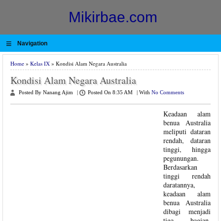
Mikirbae.com
≡
Navigation
Home
»
Kelas IX
» Kondisi Alam Negara Australia
Kondisi Alam Negara Australia
Posted By Nanang Ajim
|
Posted On 8:35 AM
|
With
No Comments
Keadaan alam
benua Australia
meliputi dataran
rendah, dataran
tinggi, hingga
pegunungan.
Berdasarkan
tinggi rendah
daratannya,
keadaan alam
benua Australia
dibagi menjadi
tiga bagian,