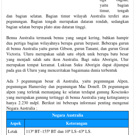
yaitu bagian
timur, tengah
dan bagian selatan. Bagian timur wilayah Australia terdiri atas
pegunungan. Bagian tengah merupakan dataran rendah, sedangkan
bagian selatan berupa plato atau dataran tinggi.
Benua Australia termasuk benua yang sangat kering, bahkan hampir
dua pertiga bagian wilayahnya berupa gurun berpasir. Beberapa gurun
di benua Australia yaitu gurun Gibson, gurun Tanami, dan gurun Great
Victoria. Uluru merupakan salah satu objek unik berupa batu besar
yang menjadi salah satu ikon Australia. Bagi suku Aborigin, Ulur
merupakan tempat keramat. Lukisan Suku Aborigin dapat dijumpai
pada gua di Uluru yang menceritakan bagaimana dunia terbentuk
Ada 3 pegunungan besar di Australia, yaitu pegunungan Alpen,
pegunungan Hamerslay dan pegunungan Mac Donell. Di pegunungan
alpen yang terletak memanjang ke selatan terdapat gunung Kosciusko
yang merupakan gunung tertinggi di benua Australia yang ketingiannya
hanya 2.230 mdpl. Berikut ini beberapa informasi penting mengenai
Negara Australia :
Negara Australia
Aspek
Keterangan
Letak
113º BT–155º BT dan 10º LS–43º LS.