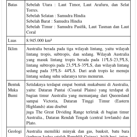
Batas
Sebelah Utara : Laut Timor, Laut Arafuru, dan Selat
Torres.
Sebelah Selatan : Samudra Hindia
Sebelah Barat : Samudra Hindia
Sebelah Timur : Samudra Pasifik, Laut Tasman dan Laut
Coral
Luas
8.945.000 km²
Iklim
Australia berada pada tiga wilayah lintang, yaitu wilayah
lintang tropis, subtropis, dan sedang. Wilayah Australia
yang masuk lintang tropis berada pada 11ºLS-23,5ºLS,
lintang subtropis pada 23,5ºLS-35ºLS, dan wilayah lintang
sedang pada 35ºLS- 44ºLS. Dari arah tropis ke menuju
lintang sedang suhu udaranya terus menurun.
Bentuk
Setidaknya terdapat empat bentuk mukabumi di Australia,
Muka
yaitu: Dataran Pantai (Coastal Plains) yang terdapat di
Bumi
bagian timur Australia yang memanjang dari Queensland
sampai Victoria, Dataran Tinggi Timur (Eastern
Highlands) atau disebut
juga The Great Dividing Range terletak di bagian timur
Australia., Dataran Rendah Tengah (central lowlands) dan
Plato.
Geologi
Australia memiliki minyak dan gas, bauksit, batu bara
(terbesar kedua setelah Republik Guinea), bijih besi, intan,