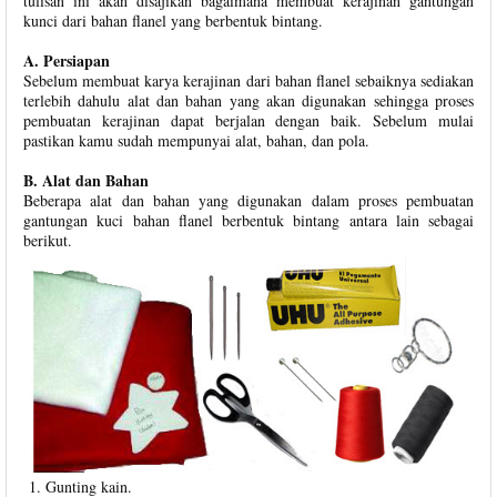
tulisan ini akan disajikan bagaimana membuat kerajinan gantungan
kunci dari bahan flanel yang berbentuk bintang.
A. Persiapan
Sebelum membuat karya kerajinan dari bahan flanel sebaiknya sediakan
terlebih dahulu alat dan bahan yang akan digunakan sehingga proses
pembuatan kerajinan dapat berjalan dengan baik. Sebelum mulai
pastikan kamu sudah mempunyai alat, bahan, dan pola.
B. Alat dan Bahan
Beberapa alat dan bahan yang digunakan dalam proses pembuatan
gantungan kuci bahan flanel berbentuk bintang antara lain sebagai
berikut.
Gunting kain.