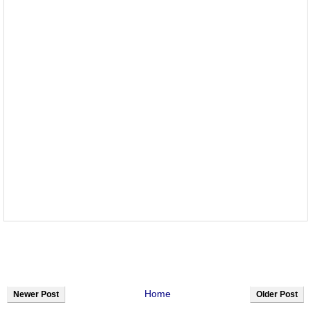
Home
Newer Post
Older Post