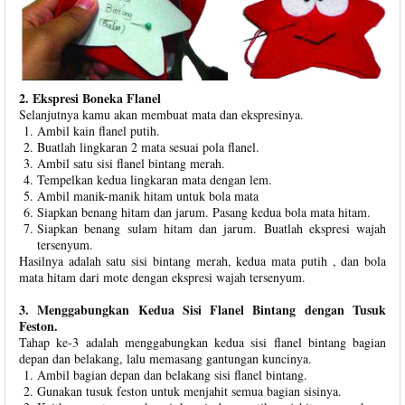
2. Ekspresi Boneka Flanel
Selanjutnya kamu akan membuat mata dan ekspresinya.
Ambil kain flanel putih.
Buatlah lingkaran 2 mata sesuai pola flanel.
Ambil satu sisi flanel bintang merah.
Tempelkan kedua lingkaran mata dengan lem.
Ambil manik-manik hitam untuk bola mata
Siapkan benang hitam dan jarum. Pasang kedua bola mata hitam.
Siapkan benang sulam hitam dan jarum. Buatlah ekspresi wajah
tersenyum.
Hasilnya adalah satu sisi bintang merah, kedua mata putih , dan bola
mata hitam dari mote dengan ekspresi wajah tersenyum.
3. Menggabungkan Kedua Sisi Flanel Bintang dengan Tusuk
Feston.
Tahap ke-3 adalah menggabungkan kedua sisi flanel bintang bagian
depan dan belakang, lalu memasang gantungan kuncinya.
Ambil bagian depan dan belakang sisi flanel bintang.
Gunakan tusuk feston untuk menjahit semua bagian sisinya.