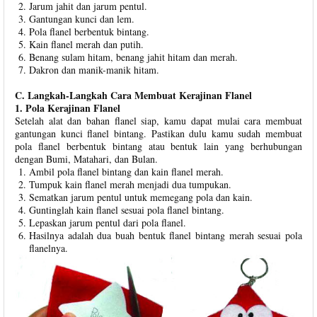
Jarum jahit dan jarum pentul.
Gantungan kunci dan lem.
Pola flanel berbentuk bintang.
Kain flanel merah dan putih.
Benang sulam hitam, benang jahit hitam dan merah.
Dakron dan manik-manik hitam.
C. Langkah-Langkah Cara Membuat Kerajinan Flanel
1. Pola Kerajinan Flanel
Setelah alat dan bahan flanel siap, kamu dapat mulai cara membuat
gantungan kunci flanel bintang. Pastikan dulu kamu sudah membuat
pola flanel berbentuk bintang atau bentuk lain yang berhubungan
dengan Bumi, Matahari, dan Bulan.
Ambil pola flanel bintang dan kain flanel merah.
Tumpuk kain flanel merah menjadi dua tumpukan.
Sematkan jarum pentul untuk memegang pola dan kain.
Guntinglah kain flanel sesuai pola flanel bintang.
Lepaskan jarum pentul dari pola flanel.
Hasilnya adalah dua buah bentuk flanel bintang merah sesuai pola
flanelnya.