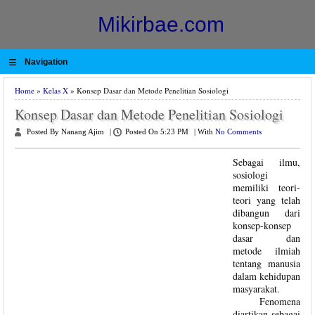
Mikirbae.com
≡
Navigation
Home
»
Kelas X
» Konsep Dasar dan Metode Penelitian Sosiologi
Konsep Dasar dan Metode Penelitian Sosiologi
Posted By Nanang Ajim
|
Posted On 5:23 PM
|
With
No Comments
Sebagai ilmu,
sosiologi
memiliki teori-
teori yang telah
dibangun dari
konsep-konsep
dasar dan
metode ilmiah
tentang manusia
dalam kehidupan
masyarakat.
Fenomena
diartikan sebagai