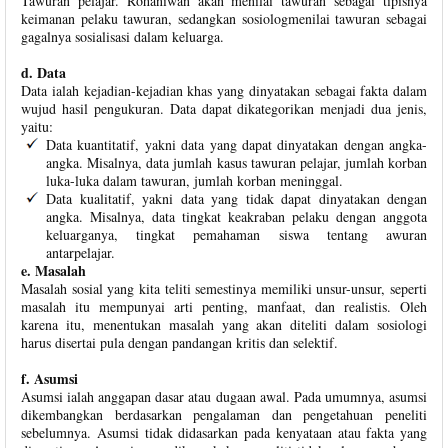
Tawuran pelajar. Rohaniwan akan menilai tawuran sebagai tipisnya
keimanan pelaku tawuran, sedangkan sosiologmenilai tawuran sebagai
gagalnya sosialisasi dalam keluarga.
d. Data
Data ialah kejadian-kejadian khas yang dinyatakan sebagai fakta dalam
wujud hasil pengukuran. Data dapat dikategorikan menjadi dua jenis,
yaitu:
Data kuantitatif, yakni data yang dapat dinyatakan dengan angka-
angka. Misalnya, data jumlah kasus tawuran pelajar, jumlah korban
luka-luka dalam tawuran, jumlah korban meninggal.
Data kualitatif, yakni data yang tidak dapat dinyatakan dengan
angka. Misalnya, data tingkat keakraban pelaku dengan anggota
keluarganya, tingkat pemahaman siswa tentang awuran
antarpelajar.
e. Masalah
Masalah sosial yang kita teliti semestinya memiliki unsur-unsur, seperti
masalah itu mempunyai arti penting, manfaat, dan realistis. Oleh
karena itu, menentukan masalah yang akan diteliti dalam sosiologi
harus disertai pula dengan pandangan kritis dan selektif.
f. Asumsi
Asumsi ialah anggapan dasar atau dugaan awal. Pada umumnya, asumsi
dikembangkan berdasarkan pengalaman dan pengetahuan peneliti
sebelumnya. Asumsi tidak didasarkan pada kenyataan atau fakta yang