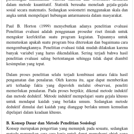
dalam metode kuantitatif. Statistik berusaha menelaah gejala-gejala
sosial secara matematis. Sedangkan sosiometri menggunakan skala dan
angka untuk mempelajari hubungan antarmanusia dalam masyarakat.
Paul B. Horton (1999) menyebutkan adanya penelitian evaluasi
Penelitian evaluasi adalah penggunaan prosedur riset ilmiah untuk
mengukur keefektifan suatu program kegiatan. Tujuannya untuk
memutuskan apakah suatu program bisa diteruskan dan bagaimana cara
mengembangkannya. Penelitian evaluasi tidak mudah dilakukan karena
banyak variabel yang harus dikendalikan. Sering terjadi bahwa hasil
penelitian evaluasi saling bertentangan sehingga tidak dapat diambil
kesimpulan yang tepat.
Dalam proses penelitian selalu terjadi kombinasi antara fakta hasil
pengamatan dan penalaran. Oleh karena itu, agar dapat memberikan
arti terhadap fakta yang diperoleh melalui observasi, peneliti
memerlukan penalaran. Pada proses berpikir, dikenal metode induktif
dan metode deduktif. Metode induktif mempelajari suatu gejala khusus
untuk mendapat kaidah yang berlaku umum. Sedangkan metode
deduktif dimulai dari kaidah yang dianggap berlaku umum kemudian
dipelajari dalam keadaan khusus.
B. Konsep Dasar dan Metode Penelitian Sosiologi
Konsep merupakan pengertian yang menunjuk pada sesuatu, sedangkan
metode merupakan cara-cara kerja untuk dapat memahami objek yang