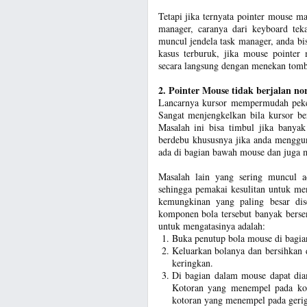
Tetapi jika ternyata pointer mouse ma
manager, caranya dari keyboard tek
muncul jendela task manager, anda b
kasus terburuk, jika mouse pointer
secara langsung dengan menekan tombo
2. Pointer Mouse tidak berjalan no
Lancarnya kursor mempermudah peker
Sangat menjengkelkan bila kursor ber
Masalah ini bisa timbul jika bany
berdebu khususnya jika anda menggun
ada di bagian bawah mouse dan juga 
Masalah lain yang sering muncul a
sehingga pemakai kesulitan untuk men
kemungkinan yang paling besar di
komponen bola tersebut banyak berse
untuk mengatasinya adalah:
Buka penutup bola mouse di bagia
Keluarkan bolanya dan bersihkan d
keringkan.
Di bagian dalam mouse dapat diam
Kotoran yang menempel pada kom
kotoran yang menempel pada gerigi