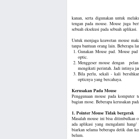
kanan, serta digunakan untuk melak
tengan pada mouse. Mouse juga berf
sebuah eksekusi pada sebuah aplikasi.
Untuk menjaga keawetan mouse maka 
tanpa bantuan orang lain. Beberapa la
Gunakan Mouse pad. Mouse pad 
optic.
Menggeser mouse dengan pelan -
mengikuti perintah. Jadi intinya ja
Bila perlu, sekali - kali bersih
opticnya yang bercahaya.
Kerusakan Pada Mouse
Penggunaan mouse pada komputer te
bagian mose. Beberapa kerusakan pada 
1. Pointer Mouse Tidak bergerak
Masalah mouse ini bisa ditimbulkan o
ada aplikasi yang mengalami hang/ 
biarkan selama beberapa detik dan ke
belum.