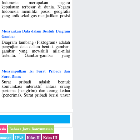
Indonesia merupakan negara
kepulauan terbesar di dunia. Negara
Indonesia memiliki posisi geografis
yang unik sekaligus menjadikan posisi
Menyajikan Data dalam Bentuk Diagram
Gambar
Diagram lambang (Piktogram) adalah
penyajian data dalam bentuk gambar-
gambar yang mewakili nilai-nilai
tertentu. Gambar-gambar yang
Menyimpulkan Isi Surat Pribadi dan
Surat Dinas
Surat pribadi adalah bentuk
komunikasi interaktif antara orang
pertama (pengirim) dan orang kedua
(penerima). Surat pribadi berisi unsur
esia
Bahasa Jawa Banyumasan
umasan
IPAS
Kelas II
Kelas III