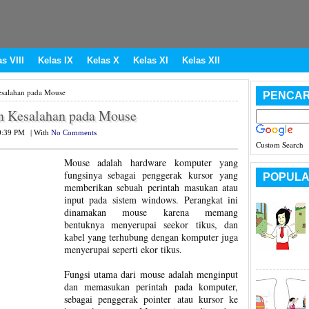
s VIII
Kelas IX
Kelas X
Kelas XI
Kelas XII
esalahan pada Mouse
PENCAR
an Kesalahan pada Mouse
0:39 PM
|
With
No Comments
Custom Search
Mouse adalah hardware komputer yang
fungsinya sebagai penggerak kursor yang
POPULA
memberikan sebuah perintah masukan atau
input pada sistem windows. Perangkat ini
dinamakan mouse karena memang
bentuknya menyerupai seekor tikus, dan
kabel yang terhubung dengan komputer juga
menyerupai seperti ekor tikus.
Fungsi utama dari mouse adalah menginput
dan memasukan perintah pada komputer,
sebagai penggerak pointer atau kursor ke