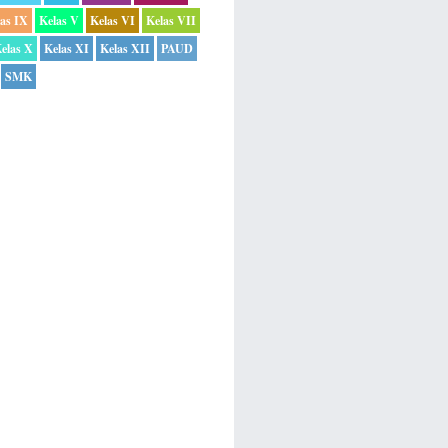
las IX
Kelas V
Kelas VI
Kelas VII
elas X
Kelas XI
Kelas XII
PAUD
SMK