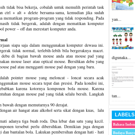
sih tidak bisa bekerja, cobalah untuk memulih perintah task
an ctrl + alt + delete bersama-sama, kemudian jika sudah
isa mematikan program-program yang tidak responding. Pada
yan...
 masih tidak bergerak, adalah dengan mematikan komputer
l power – off dan merestart komputer anda.
rmal
jaan siapa saja dalam menggunakan komputer dewasa ini.
gerak tidak normal, terlebih-lebih bila bergeraknya macet.
ak debu di bagian bawah mouse anda atau mouse pad yang
digunaka...
akan mouse laser atau optical mouse. Bersihkan debu yang
mouse pad atau mengganti mouse pad dengan yang baru.
dalah pointer mouse yang meloncat - loncat secara acak
ggunakan mouse secara tepat dan presisi. Pada kondisi ini,
sebabkan karena kotornya komponen bola mouse. Karena
ntuhan dengan mouse pad yang tidak selalu bersih. Langkah
tan...
n bawah dengan memutarnya 90 derajat.
engan air hangat atau alkohol serta sikat dengan kuas, lalu
LABELS
ati adanya tiga buah roda. Dua lebar dan satu yang kecil.
Bahasa Indon
ponen tersebut perlu dibersihkan. Demikian juga dengan
 dan bantalan bola. Lakukan pembersihan dengan hati - hati
Budaya Bany