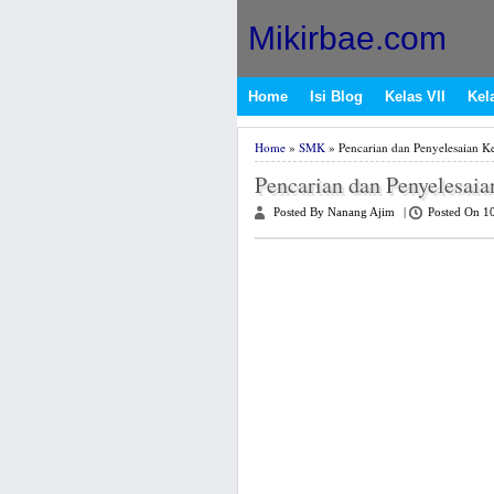
Mikirbae.com
Home
Isi Blog
Kelas VII
Kela
Home
»
SMK
» Pencarian dan Penyelesaian K
Pencarian dan Penyelesai
Posted By Nanang Ajim
|
Posted On 1