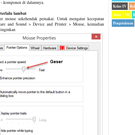
 - komponen di dalamnya.
Kelas IV
Ke
 terlalu lambat
Kelas VIII
K
ter mouse sekehendak pemakai. Untuk mengatur kecepatan
Pengetahuan
ware and Sound > Device and Printer > Mouse, kemudian
iinginkan