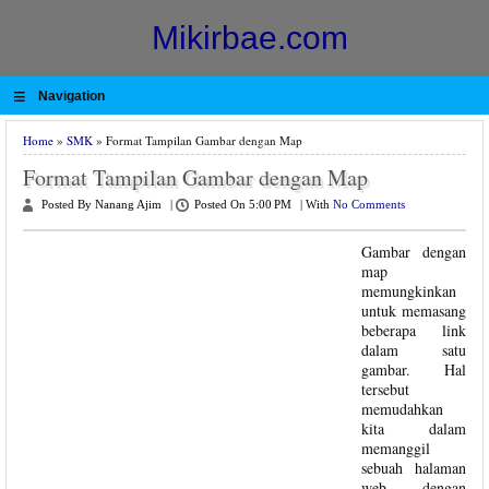
Mikirbae.com
≡
Navigation
Home
»
SMK
» Format Tampilan Gambar dengan Map
Format Tampilan Gambar dengan Map
Posted By Nanang Ajim
|
Posted On 5:00 PM
|
With
No Comments
Gambar dengan
map
memungkinkan
untuk memasang
beberapa link
dalam satu
gambar. Hal
tersebut
memudahkan
kita dalam
memanggil
sebuah halaman
web dengan