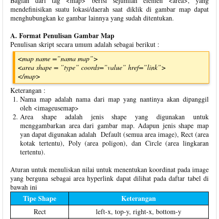
Bagian dari tag <map> berisi sejumlah elemen <area>, yang
mendefinisikan suatu lokasi/daerah saat diklik di gambar map dapat
menghubungkan ke gambar lainnya yang sudah ditentukan.
A. Format Penulisan Gambar Map
Penulisan skript secara umum adalah sebagai berikut :
<map name =”nama map”>
<area shape = ”type” coords=”value” href=”link”>
</map>
Keterangan :
Nama map adalah nama dari map yang nantinya akan dipanggil
oleh <imageusemap>
Area shape adalah jenis shape yang digunakan untuk
menggambarkan area dari gambar map. Adapun jenis shape map
yan dapat digunakan adalah Default (semua area image), Rect (area
kotak tertentu), Poly (area poligon), dan Circle (area lingkaran
tertentu).
Aturan untuk menuliskan nilai untuk menentukan koordinat pada image
yang berguna sebagai area hyperlink dapat dilihat pada daftar tabel di
bawah ini
Tipe Shape
Keterangan
Rect
left-x, top-y, right-x, bottom-y