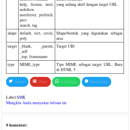
help, license, next,
yang sedang aktif dengan target URL
nofollow
noreferrer, prefetch,
prev
search, tag
shape
default, rect, circle,
Shape/bentuk yang digunakan sebagai
poly
area
target
_blank, _parent,
Target URl
_self
_top, framename
type
MIME_type
Tipe MIME sebagai target URL. Baru
di HTML 5
Twitter
GMail
WhatsApp
Messenger
Label:
SMK
Mungkin Anda menyukai tulisan ini
0 komentar: