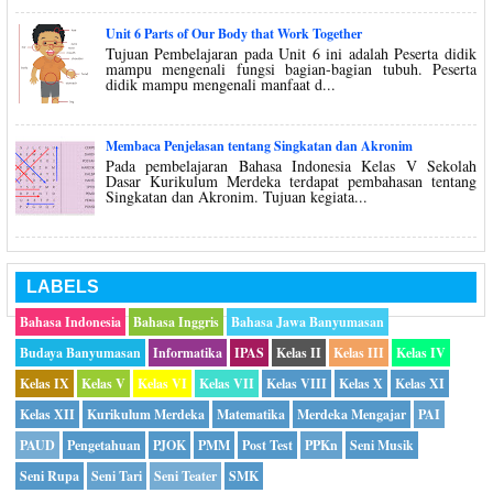
Unit 6 Parts of Our Body that Work Together
Tujuan Pembelajaran pada Unit 6 ini adalah Peserta didik
mampu mengenali fungsi bagian-bagian tubuh. Peserta
didik mampu mengenali manfaat d...
Membaca Penjelasan tentang Singkatan dan Akronim
Pada pembelajaran Bahasa Indonesia Kelas V Sekolah
Dasar Kurikulum Merdeka terdapat pembahasan tentang
Singkatan dan Akronim. Tujuan kegiata...
LABELS
Bahasa Indonesia
Bahasa Inggris
Bahasa Jawa Banyumasan
Budaya Banyumasan
Informatika
IPAS
Kelas II
Kelas III
Kelas IV
Kelas IX
Kelas V
Kelas VI
Kelas VII
Kelas VIII
Kelas X
Kelas XI
Kelas XII
Kurikulum Merdeka
Matematika
Merdeka Mengajar
PAI
PAUD
Pengetahuan
PJOK
PMM
Post Test
PPKn
Seni Musik
Seni Rupa
Seni Tari
Seni Teater
SMK