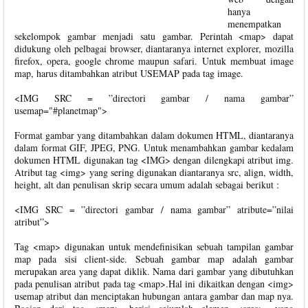
hanya
menempatkan
sekelompok gambar menjadi satu gambar. Perintah <map> dapat
didukung oleh pelbagai browser, diantaranya internet explorer, mozilla
firefox, opera, google chrome maupun safari. Untuk membuat image
map, harus ditambahkan atribut USEMAP pada tag image.
<IMG SRC = ”directori gambar / nama gambar”
usemap="#planetmap">
Format gambar yang ditambahkan dalam dokumen HTML, diantaranya
dalam format GIF, JPEG, PNG. Untuk menambahkan gambar kedalam
dokumen HTML digunakan tag <IMG> dengan dilengkapi atribut img.
Atribut tag <img> yang sering digunakan diantaranya src, align, width,
height, alt dan penulisan skrip secara umum adalah sebagai berikut :
<IMG SRC = ”directori gambar / nama gambar” atribute=”nilai
atribut”>
Tag <map> digunakan untuk mendefinisikan sebuah tampilan gambar
map pada sisi client-side. Sebuah gambar map adalah gambar
merupakan area yang dapat diklik. Nama dari gambar yang dibutuhkan
pada penulisan atribut pada tag <map>.Hal ini dikaitkan dengan <img>
usemap atribut dan menciptakan hubungan antara gambar dan map nya.