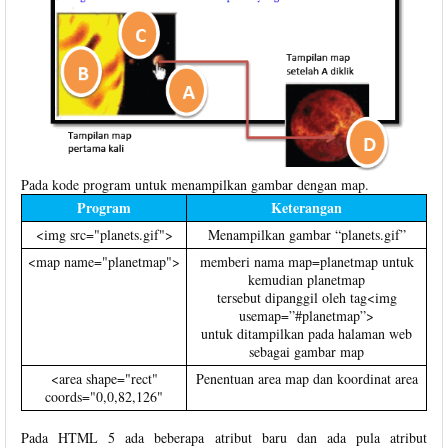
Pada kode program untuk menampilkan gambar dengan map.
Program
Keterangan
<img src="planets.gif">
Menampilkan gambar “planets.gif”
<map name="planetmap">
memberi nama map=planetmap untuk
kemudian planetmap
tersebut dipanggil oleh tag<img
usemap=”#planetmap”>
untuk ditampilkan pada halaman web
sebagai gambar map
<area shape="rect"
Penentuan area map dan koordinat area
coords="0,0,82,126"
Pada HTML 5 ada beberapa atribut baru dan ada pula atribut