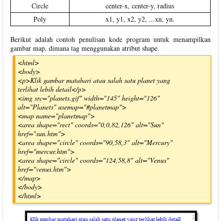
Circle
center-x, center-y, radius
Poly
x1, y1, x2, y2, ...xn, yn.
Berikut adalah contoh penulisan kode program untuk menampilkan
gambar map, dimana tag menggunakan atribut shape.
<html>
<body>
<p>Klik gambar matahari atau salah satu planet yang
terlihat lebih detail</p>
<img src="planets.gif" width="145" height="126"
alt="Planets" usemap="#planetmap">
<map name="planetmap">
<area shape="rect" coords="0,0,82,126" alt="Sun"
href="sun.htm">
<area shape="circle" coords="90,58,3" alt="Mercury"
href="mercur.htm">
<area shape="circle" coords="124,58,8" alt="Venus"
href="venus.htm">
</map>
</body>
</html>