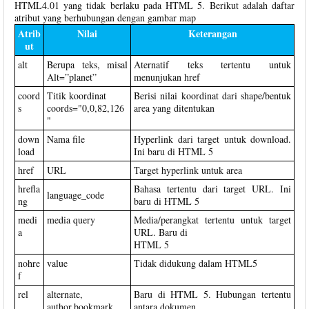
HTML4.01 yang tidak berlaku pada HTML 5. Berikut adalah daftar
atribut yang berhubungan dengan gambar map
Atrib
Nilai
Keterangan
ut
alt
Berupa teks, misal
Aternatif teks tertentu untuk
Alt=”planet”
menunjukan href
coord
Titik koordinat
Berisi nilai koordinat dari shape/bentuk
s
coords="0,0,82,126
area yang ditentukan
"
down
Nama file
Hyperlink dari target untuk download.
load
Ini baru di HTML 5
href
URL
Target hyperlink untuk area
hrefla
Bahasa tertentu dari target URL. Ini
language_code
ng
baru di HTML 5
medi
media query
Media/perangkat tertentu untuk target
a
URL. Baru di
HTML 5
nohre
value
Tidak didukung dalam HTML5
f
rel
alternate,
Baru di HTML 5. Hubungan tertentu
author,bookmark
antara dokumen