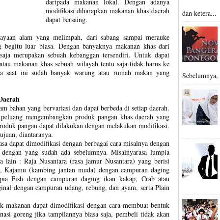
daripada makanan lokal. Dengan adanya
modifikasi diharapkan makanan khas daerah
dan ketera...
dapat bersaing.
kayaan alam yang melimpah, dari sabang sampai merauke
 begitu luar biasa. Dengan banyaknya makanan khas dari
 saja merupakan sebuah kebanggan tersendiri. Untuk dapat
au makanan khas sebuah wilayah tentu saja tidak harus ke
ena saat ini sudah banyak warung atau rumah makan yang
Sebelumnya, t
Daerah
am bahan yang bervariasi dan dapat berbeda di setiap daerah.
 peluang mengembangkan produk pangan khas daerah yang
produk pangan dapat dilakukan dengan melakukan modifikasi.
ujuan, diantaranya.
rasa dapat dimodifikasi dengan berbagai cara misalnya dengan
 dengan yang sudah ada sebelumnya. Misalnyarasa lumpia
a lain : Raja Nusantara (rasa jamur Nusantara) yang berisi
, Kajamu (kambing jantan muda) dengan campuran daging
a Fish dengan campuran daging ikan kakap, Crab atau
iginal dengan campuran udang, rebung, dan ayam, serta Plain
uk makanan dapat dimodifikasi dengan cara membuat bentuk
asi goreng jika tampilannya biasa saja, pembeli tidak akan