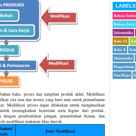
LABELS
Bahasa Indon
Bahasa Jawa
Informatika
Kelas IX
Ke
Kelas X
Kel
Matematika
Pengetahuan
Seni Rupa
S
 bahan baku, proses dan tampilan produk akhir. Modifikasi
ilkan cita rasa dan aroma yang baru atau untuk pemanfaatan
ar. Modifikasi proses dapat dilakukan untuk menghasilkan
untuk meningkatkan keawetan serta higine dari produk.
kan dengan pembentukan pangan, penambahan hiasan, dan
toh modifikasi makanan khas daerah.
akanan/
Jenis Modifikasi
man