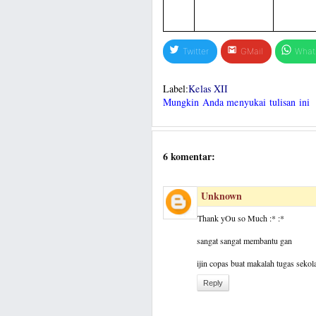
Twitter
GMail
What
Label:
Kelas XII
Mungkin Anda menyukai tulisan ini
6 komentar:
Unknown
Thank yOu so Much :* :*
sangat sangat membantu gan
ijin copas buat makalah tugas sekola
Reply