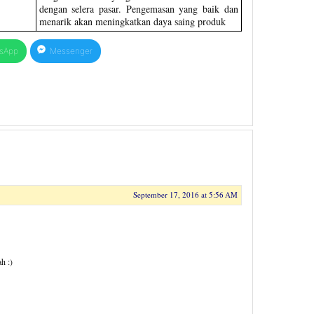
dengan selera pasar. Pengemasan yang baik dan
menarik akan meningkatkan daya saing produk
sApp
Messenger
September 17, 2016 at 5:56 AM
h :)