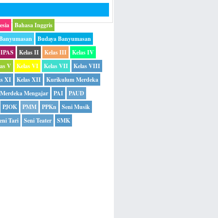
esia
Bahasa Inggris
 Banyumasan
Budaya Banyumasan
IPAS
Kelas II
Kelas III
Kelas IV
las V
Kelas VI
Kelas VII
Kelas VIII
as XI
Kelas XII
Kurikulum Merdeka
Merdeka Mengajar
PAI
PAUD
PJOK
PMM
PPKn
Seni Musik
eni Tari
Seni Teater
SMK