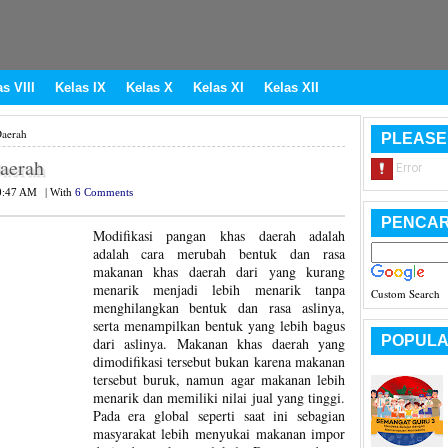
s VIII
Kelas IX
Kelas X
Kelas XI
Kelas XII
Daerah
PLEASE
aerah
0:47 AM
|
With
6 Comments
PENCAR
Modifikasi pangan khas daerah adalah
adalah cara merubah bentuk dan rasa
makanan khas daerah dari yang kurang
menarik menjadi lebih menarik tanpa
Custom Search
menghilangkan bentuk dan rasa aslinya,
serta menampilkan bentuk yang lebih bagus
POPULA
dari aslinya. Makanan khas daerah yang
dimodifikasi tersebut bukan karena makanan
tersebut buruk, namun agar makanan lebih
menarik dan memiliki nilai jual yang tinggi.
Pada era global seperti saat ini sebagian
masyarakat lebih menyukai makanan impor