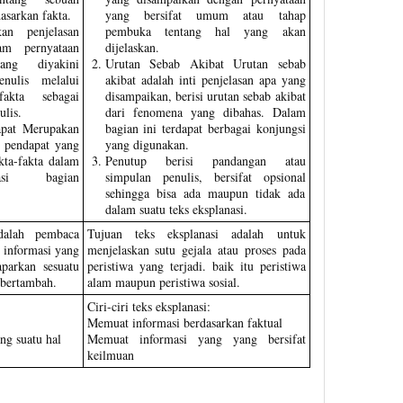
asarkan fakta.
yang bersifat umum atau tahap
an penjelasan
pembuka tentang hal yang akan
am pernyataan
dijelaskan.
ang diyakini
Urutan Sebab Akibat Urutan sebab
nulis melalui
akibat adalah inti penjelasan apa yang
fakta sebagai
disampaikan, berisi urutan sebab akibat
ulis.
dari fenomena yang dibahas. Dalam
apat Merupakan
bagian ini terdapat berbagai konjungsi
s pendapat yang
yang digunakan.
kta-fakta dalam
Penutup berisi pandangan atau
asi bagian
simpulan penulis, bersifat opsional
sehingga bisa ada maupun tidak ada
dalam suatu teks eksplanasi.
dalah pembaca
Tujuan teks eksplanasi adalah untuk
 informasi yang
menjelaskan sutu gejala atau proses pada
aparkan sesuatu
peristiwa yang terjadi. baik itu peristiwa
 bertambah.
alam maupun peristiwa sosial.
Ciri-ciri teks eksplanasi:
Memuat informasi berdasarkan faktual
ng suatu hal
Memuat informasi yang yang bersifat
keilmuan