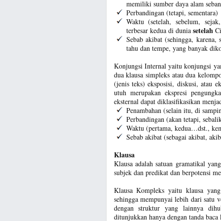
memiliki sumber daya alam seban
Perbandingan (tetapi, sementara)
Waktu (setelah, sebelum, seja
setelah
terbesar kedua di dunia
Ci
Sebab akibat (sehingga, karena,
tahu dan tempe, yang banyak diko
Konjungsi Internal yaitu konjungsi y
dua klausa simpleks atau dua kelomp
(jenis teks) eksposisi, diskusi, atau e
utuh merupakan ekspresi pengungk
eksternal dapat diklasifikasikan menja
Penambahan (selain itu, di samping
Perbandingan (akan tetapi, sebalikn
Waktu (pertama, kedua…dst., kemu
Sebab akibat (sebagai akibat, akib
Klausa
Klausa adalah satuan gramatikal yan
subjek dan predikat dan berpotensi me
Klausa Kompleks yaitu klausa yang t
sehingga mempunyai lebih dari satu ve
dengan struktur yang lainnya di
ditunjukkan hanya dengan tanda baca k