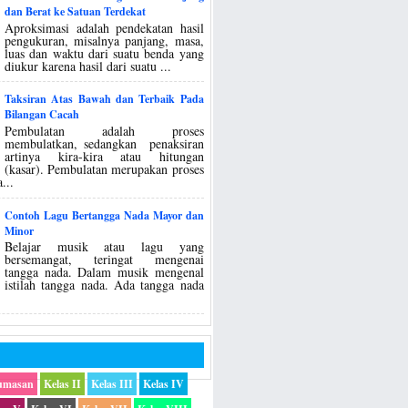
dan Berat ke Satuan Terdekat
Aproksimasi adalah pendekatan hasil
pengukuran, misalnya panjang, masa,
luas dan waktu dari suatu benda yang
diukur karena hasil dari suatu ...
Taksiran Atas Bawah dan Terbaik Pada
Bilangan Cacah
Pembulatan adalah proses
membulatkan, sedangkan penaksiran
artinya kira-kira atau hitungan
(kasar). Pembulatan merupakan proses
...
Contoh Lagu Bertangga Nada Mayor dan
Minor
Belajar musik atau lagu yang
bersemangat, teringat mengenai
tangga nada. Dalam musik mengenal
istilah tangga nada. Ada tangga nada
umasan
Kelas II
Kelas III
Kelas IV