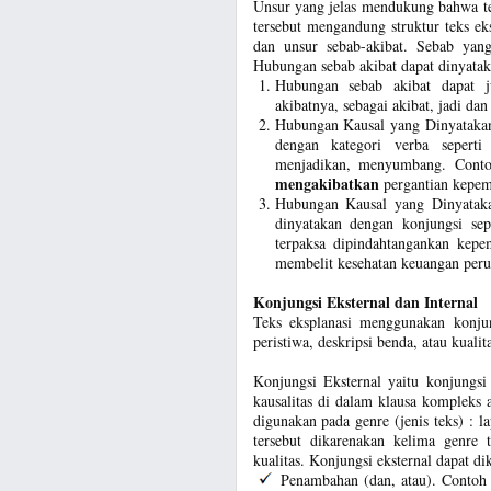
Unsur yang jelas mendukung bahwa tek
tersebut mengandung struktur teks e
dan unsur sebab-akibat. Sebab yang
Hubungan sebab akibat dapat dinyatak
Hubungan sebab akibat dapat j
akibatnya, sebagai akibat, jadi dan
Hubungan Kausal yang Dinyatakan
dengan kategori verba sepert
menjadikan, menyumbang. Contoh
mengakibatkan
pergantian kepemi
Hubungan Kausal yang Dinyataka
dinyatakan dengan konjungsi se
terpaksa dipindahtangankan kepe
membelit kesehatan keuangan peru
Konjungsi Eksternal dan Internal
Teks eksplanasi menggunakan konju
peristiwa, deskripsi benda, atau kuali
Konjungsi Eksternal yaitu konjungsi
kausalitas di dalam klausa kompleks 
digunakan pada genre (jenis teks) : la
tersebut dikarenakan kelima genre 
kualitas. Konjungsi eksternal dapat di
Penambahan (dan, atau). Contoh 