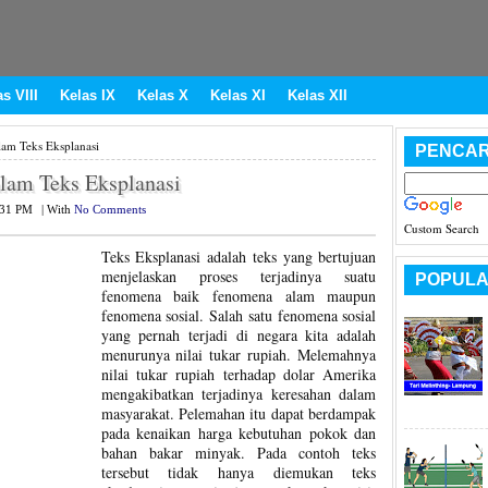
s VIII
Kelas IX
Kelas X
Kelas XI
Kelas XII
am Teks Eksplanasi
PENCAR
lam Teks Eksplanasi
:31 PM
|
With
No Comments
Custom Search
Teks Eksplanasi adalah teks yang bertujuan
menjelaskan proses terjadinya suatu
POPULA
fenomena baik fenomena alam maupun
fenomena sosial. Salah satu fenomena sosial
yang pernah terjadi di negara kita adalah
menurunya nilai tukar rupiah. Melemahnya
nilai tukar rupiah terhadap dolar Amerika
mengakibatkan terjadinya keresahan dalam
masyarakat. Pelemahan itu dapat berdampak
pada kenaikan harga kebutuhan pokok dan
bahan bakar minyak. Pada contoh teks
tersebut tidak hanya diemukan teks