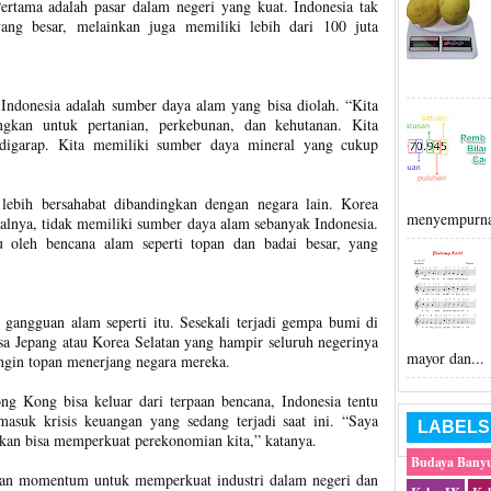
ertama adalah pasar dalam negeri yang kuat. Indonesia tak
ng besar, melainkan juga memiliki lebih dari 100 juta
ndonesia adalah sumber daya alam yang bisa diolah. “Kita
gkan untuk pertanian, perkebunan, dan kehutanan. Kita
 digarap. Kita memiliki sumber daya mineral yang cukup
lebih bersahabat dibandingkan dengan negara lain. Korea
menyempurna
alnya, tidak memiliki sumber daya alam sebanyak Indonesia.
 oleh bencana alam seperti topan dan badai besar, yang
 gangguan alam seperti itu. Sesekali terjadi gempa bumi di
ngsa Jepang atau Korea Selatan yang hampir seluruh negerinya
mayor dan...
angin topan menerjang negara mereka.
g Kong bisa keluar dari terpaan bencana, Indonesia tentu
asuk krisis keuangan yang sedang terjadi saat ini. “Saya
LABELS
 akan bisa memperkuat perekonomian kita,” katanya.
Budaya Bany
akan momentum untuk memperkuat industri dalam negeri dan