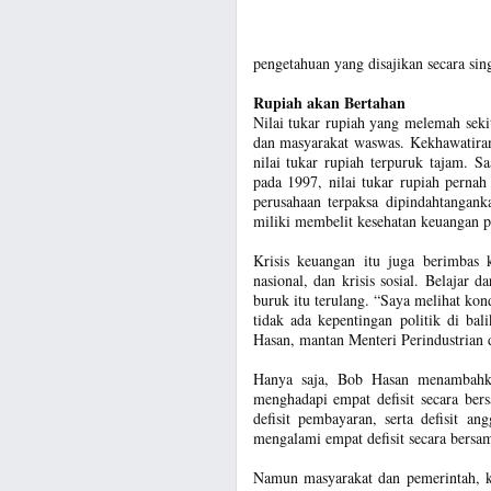
pengetahuan yang disajikan secara sin
Rupiah akan Bertahan
Nilai tukar rupiah yang melemah sek
dan masyarakat waswas. Kekhawatiran
nilai tukar rupiah terpuruk tajam. 
pada 1997, nilai tukar rupiah pern
perusahaan terpaksa dipindahtangan
miliki membelit kesehatan keuangan p
Krisis keuangan itu juga berimbas 
nasional, dan krisis sosial. Belajar 
buruk itu terulang. “Saya melihat kon
tidak ada kepentingan politik di b
Hasan, mantan Menteri Perindustrian 
Hanya saja, Bob Hasan menambahkan,
menghadapi empat defisit secara bersa
defisit pembayaran, serta defisit a
mengalami empat defisit secara bersam
Namun masyarakat dan pemerintah, ka