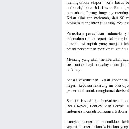
meningkatkan ekspor. “Kita harus be
melemah,” kata Bob Hasan. Barangbar
perusahaan Jepang langsung mendapat
Kalau nilai yen melemah, dari 90 y
otomatis mengantongi untung 25% dar
Perusahaan-perusahaan Indonesia ya
pelemahan rupiah seperti sekarang in
denominasi rupiah yang menjadi lebi
petani perkebunan menikmati keuntun
Memang yang akan memberatkan adala
susu untuk bayi, misalnya, menjadi
otak bayi.
Secara keseluruhan, kalau Indonesi
negeri, keadaan sekarang ini bisa d
pemerintah untuk menghemat devisa d
Saat ini bisa dilihat banyaknya mob
Rolls Royce, Bentley, dan Ferrari 
Indonesia menjadi konsumen terbesar k
Langkah pemerintah menaikkan lebi
seperti itu merupakan kebijakan yan