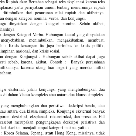
s Rupiah akan Bertahan sebagai teks eksplanasi karena teks
ksplanasi yaitu pernyataan umum tentang menurunnya rupiah
 ditimbulkan dari penurunan nilai rupiah dan akibatnya.
an dengan kategori nomina, verba, dan konjungsi.
uga dinyatakan dengan kategori nomina. Selain akibat,
 hasilnya
 dengan Kategori Verba. Hubungan kausal yang dinyatakan
i menyebabkan, menimbulkan, mengakibatkan, membuat,
 : Krisis keuangan itu juga berimbas ke krisis politik,
mpinan nasional, dan krisis sosial.
n dengan Konjungsi . Hubungan sebab akibat dapat juga
perti sebab, karena, akibat. Contoh : Banyak perusahaan
karena
milikannya,
utang luar negeri yang mereka miliki
sahaan.
ngsi eksternal, yakni konjungsi yang menghubungkan dua
tas di dalam klausa kompleks atau antara dua klausa simpleks.
 yang menghubungkan dua peristiwa, deskripsi benda, atau
atau antara dua klausa simpleks. Konjungsi eksternal banyak
poran, deskripsi, eksplanasi, rekonstruksi, dan prosedur. Hal
tersebut merupakan pengungkapan deskripsi peristiwa dan
klasifikasikan menjadi empat kategori makna, yaitu :
atau
: Korea Selatan, Jepang,
Hong Kong, misalnya, tidak