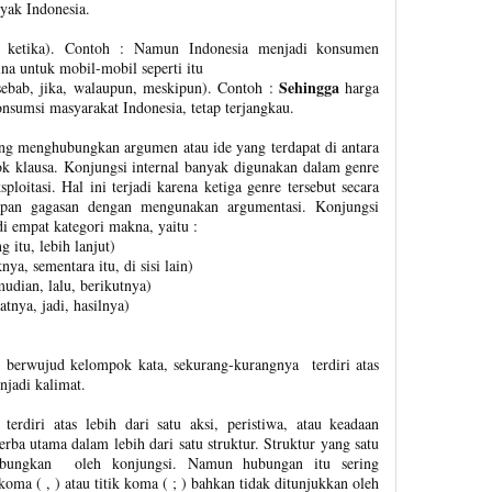
yak Indonesia.
k, ketika). Contoh : Namun Indonesia menjadi konsumen
na untuk mobil-mobil seperti itu
Sehingga
 sebab, jika, walaupun, meskipun). Contoh :
harga
nsumsi masyarakat Indonesia, tetap terjangkau.
ang menghubungkan argumen atau ide yang terdapat di antara
ok klausa. Konjungsi internal banyak digunakan dalam genre
ksploitasi. Hal ini terjadi karena ketiga genre tersebut secara
apan gagasan dengan mengunakan argumentasi. Konjungsi
di empat kategori makna, yaitu :
 itu, lebih lanjut)
ya, sementara itu, di sisi lain)
dian, lalu, berikutnya)
atnya, jadi, hasilnya)
g berwujud kelompok kata, sekurang-kurangnya terdiri atas
njadi kalimat.
erdiri atas lebih dari satu aksi, peristiwa, atau keadaan
rba utama dalam lebih dari satu struktur. Struktur yang satu
hubungkan oleh konjungsi. Namun hubungan itu sering
oma ( , ) atau titik koma ( ; ) bahkan tidak ditunjukkan oleh