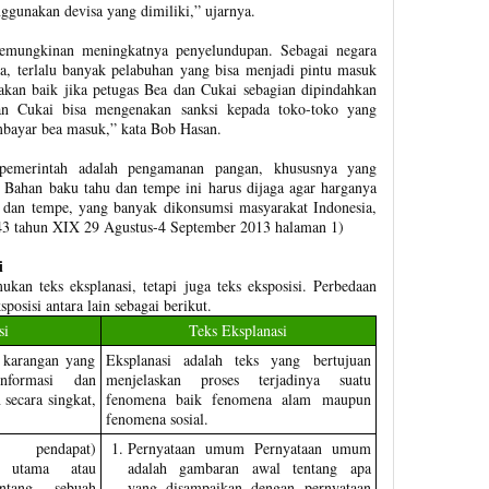
nggunakan devisa yang dimiliki,” ujarnya.
kemungkinan meningkatnya penyelundupan. Sebagai negara
ia, terlalu banyak pelabuhan yang bisa menjadi pintu masuk
 akan baik jika petugas Bea dan Cukai sebagian dipindahkan
n Cukai bisa mengenakan sanksi kepada toko-toko yang
bayar bea masuk,” kata Bob Hasan.
 pemerintah adalah pengamanan pangan, khususnya yang
. Bahan baku tahu dan tempe ini harus dijaga agar harganya
 dan tempe, yang banyak dikonsumsi masyarakat Indonesia,
. 43 tahun XIX 29 Agustus-4 September 2013 halaman 1)
i
kan teks eksplanasi, tetapi juga teks eksposisi. Perbedaan
sposisi antara lain sebagai berikut.
si
Teks Eksplanasi
u karangan yang
Eksplanasi adalah teks yang bertujuan
nformasi dan
menjelaskan proses terjadinya suatu
 secara singkat,
fenomena baik fenomena alam maupun
fenomena sosial.
n pendapat)
Pernyataan umum Pernyataan umum
 utama atau
adalah gambaran awal tentang apa
entang sebuah
yang disampaikan dengan pernyataan