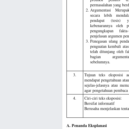
permasalahan yang berd
Argumentasi Merupak
secara lebih mendal
pendapat (tesis) y
kebenarannya oleh pe
pengungkapan fakta-
penjelasan argumen pen
Penegasan ulang pend
penguatan kembali ata
telah ditunjang oleh fa
bagian argument
sebelumnya.
3.
Tujuan teks eksposisi a
mendapat pengetahuan atau
sejelas-jelasnya atau mem
agar pengetahuan pembaca
4.
Ciri-ciri teks eksposisi:
Bersifat informatif
Berusaha menjelaskan tenta
A. Penanda Eksplanasi