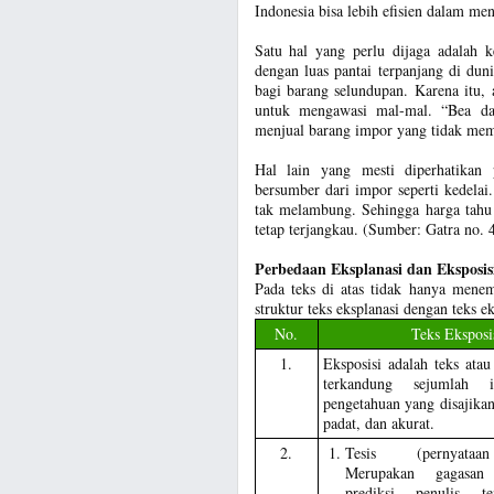
Indonesia bisa lebih efisien dalam me
Satu hal yang perlu dijaga adalah 
dengan luas pantai terpanjang di dun
bagi barang selundupan. Karena itu,
untuk mengawasi mal-mal. “Bea da
menjual barang impor yang tidak mem
Hal lain yang mesti diperhatikan
bersumber dari impor seperti kedelai
tak melambung. Sehingga harga tahu
tetap terjangkau. (Sumber: Gatra no
Perbedaan Eksplanasi dan Eksposis
Pada teks di atas tidak hanya menemu
struktur teks eksplanasi dengan teks ek
No.
Teks Eksposi
1.
Eksposisi adalah teks ata
terkandung sejumlah i
pengetahuan yang disajikan
padat, dan akurat.
2.
Tesis (pernyataa
Merupakan gagasan
prediksi penulis t