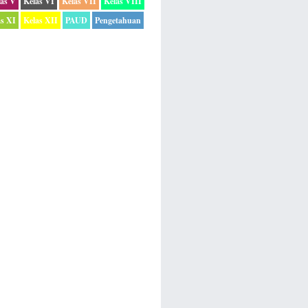
las V
Kelas VI
Kelas VII
Kelas VIII
as XI
Kelas XII
PAUD
Pengetahuan