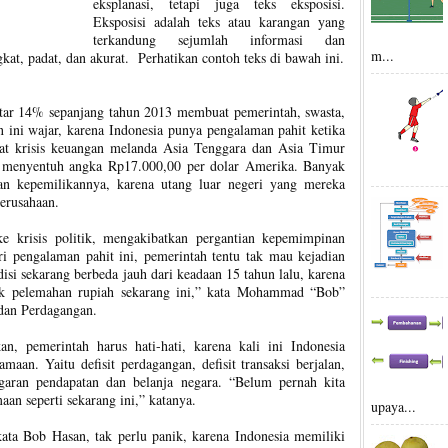
eksplanasi, tetapi juga teks eksposisi.
Eksposisi adalah teks atau karangan yang
terkandung sejumlah informasi dan
m...
gkat, padat, dan akurat. Perhatikan contoh teks di bawah ini.
itar 14% sepanjang tahun 2013 membuat pemerintah, swasta,
 ini wajar, karena Indonesia punya pengalaman pahit ketika
Saat krisis keuangan melanda Asia Tenggara dan Asia Timur
ah menyentuh angka Rp17.000,00 per dolar Amerika. Banyak
kan kepemilikannya, karena utang luar negeri yang mereka
erusahaan.
ke krisis politik, mengakibatkan pergantian kepemimpinan
dari pengalaman pahit ini, pemerintah tentu tak mau kejadian
disi sekarang berbeda jauh dari keadaan 15 tahun lalu, karena
alik pelemahan rupiah sekarang ini,” kata Mohammad “Bob”
dan Perdagangan.
 pemerintah harus hati-hati, karena kali ini Indonesia
maan. Yaitu defisit perdagangan, defisit transaksi berjalan,
nggaran pendapatan dan belanja negara. “Belum pernah kita
aan seperti sekarang ini,” katanya.
upaya...
ta Bob Hasan, tak perlu panik, karena Indonesia memiliki