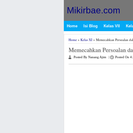
Mikirbae.com
Home
Isi Blog
Kelas VII
Kela
Home
»
Kelas XI
» Memecahkan Persoalan dal
Memecahkan Persoalan da
Posted By Nanang Ajim
|
Posted On 4