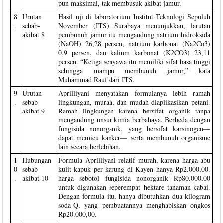
pun maksimal, tak membusuk akibat jamur.
8
Urutan
Hasil uji di laboratorium Institut Teknologi Sepuluh
.
sebab-
November (ITS) Surabaya menunjukkan, larutan
akibat 8
pembunuh jamur itu mengandung natrium hidroksida
(NaOH) 26,28 persen, natrium karbonat (Na2Co3)
0,9 persen, dan kalium karbonat (K2CO3) 23,11
persen. “Ketiga senyawa itu memiliki sifat basa tinggi
sehingga mampu membunuh jamur,” kata
Muhammad Rauf dari ITS.
9
Urutan
Aprilliyani menyatakan formulanya lebih ramah
.
sebab-
lingkungan, murah, dan mudah diaplikasikan petani.
akibat 9
Ramah lingkungan karena bersifat organik tanpa
mengandung unsur kimia berbahaya. Berbeda dengan
fungisida nonorganik, yang bersifat karsinogen—
dapat memicu kanker— serta membunuh organisme
lain secara berlebihan.
1
Hubungan
Formula Aprilliyani relatif murah, karena harga abu
0
sebab-
kulit kapuk per karung di Kayen hanya Rp2.000,00.
.
akibat 10
harga sebotol fungisida nonorganik Rp80.000,00
untuk digunakan seperempat hektare tanaman cabai.
Dengan formula itu, hanya dibutuhkan dua kilogram
soda-Q, yang pembuatannya menghabiskan ongkos
Rp20.000,00.