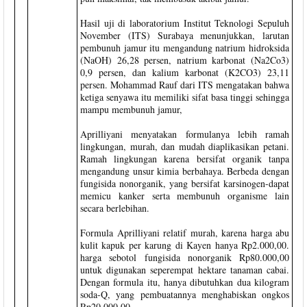
Hasil uji di laboratorium Institut Teknologi Sepuluh
November (ITS) Surabaya menunjukkan, larutan
pembunuh jamur itu mengandung natrium hidroksida
(NaOH) 26,28 persen, natrium karbonat (Na2Co3)
0,9 persen, dan kalium karbonat (K2CO3) 23,11
persen. Mohammad Rauf dari ITS mengatakan bahwa
ketiga senyawa itu memiliki sifat basa tinggi sehingga
mampu membunuh jamur,
Aprilliyani menyatakan formulanya lebih ramah
lingkungan, murah, dan mudah diaplikasikan petani.
Ramah lingkungan karena bersifat organik tanpa
mengandung unsur kimia berbahaya. Berbeda dengan
fungisida nonorganik, yang bersifat karsinogen-dapat
memicu kanker serta membunuh organisme lain
secara berlebihan.
Formula Aprilliyani relatif murah, karena harga abu
kulit kapuk per karung di Kayen hanya Rp2.000,00.
harga sebotol fungisida nonorganik Rp80.000,00
untuk digunakan seperempat hektare tanaman cabai.
Dengan formula itu, hanya dibutuhkan dua kilogram
soda-Q, yang pembuatannya menghabiskan ongkos
Rp20.000,00.