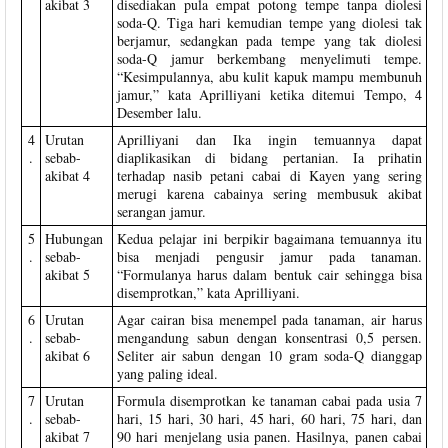
akibat 3
disediakan pula empat potong tempe tanpa diolesi
soda-Q. Tiga hari kemudian tempe yang diolesi tak
berjamur, sedangkan pada tempe yang tak diolesi
soda-Q jamur berkembang menyelimuti tempe.
“Kesimpulannya, abu kulit kapuk mampu membunuh
jamur,” kata Aprilliyani ketika ditemui Tempo, 4
Desember lalu.
4
Urutan
Aprilliyani dan Ika ingin temuannya dapat
.
sebab-
diaplikasikan di bidang pertanian. Ia prihatin
akibat 4
terhadap nasib petani cabai di Kayen yang sering
merugi karena cabainya sering membusuk akibat
serangan jamur.
5
Hubungan
Kedua pelajar ini berpikir bagaimana temuannya itu
.
sebab-
bisa menjadi pengusir jamur pada tanaman.
akibat 5
“Formulanya harus dalam bentuk cair sehingga bisa
disemprotkan,” kata Aprilliyani.
6
Urutan
Agar cairan bisa menempel pada tanaman, air harus
.
sebab-
mengandung sabun dengan konsentrasi 0,5 persen.
akibat 6
Seliter air sabun dengan 10 gram soda-Q dianggap
yang paling ideal.
7
Urutan
Formula disemprotkan ke tanaman cabai pada usia 7
.
sebab-
hari, 15 hari, 30 hari, 45 hari, 60 hari, 75 hari, dan
akibat 7
90 hari menjelang usia panen. Hasilnya, panen cabai