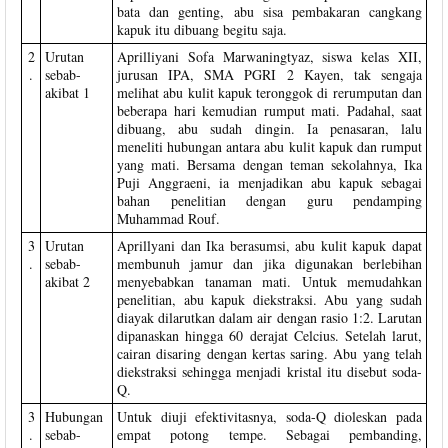
bata dan genting, abu sisa pembakaran cangkang
kapuk itu dibuang begitu saja.
2
Urutan
Aprilliyani Sofa Marwaningtyaz, siswa kelas XII,
.
sebab-
jurusan IPA, SMA PGRI 2 Kayen, tak sengaja
akibat 1
melihat abu kulit kapuk teronggok di rerumputan dan
beberapa hari kemudian rumput mati. Padahal, saat
dibuang, abu sudah dingin. Ia penasaran, lalu
meneliti hubungan antara abu kulit kapuk dan rumput
yang mati. Bersama dengan teman sekolahnya, Ika
Puji Anggraeni, ia menjadikan abu kapuk sebagai
bahan penelitian dengan guru pendamping
Muhammad Rouf.
3
Urutan
Aprillyani dan Ika berasumsi, abu kulit kapuk dapat
.
sebab-
membunuh jamur dan jika digunakan berlebihan
akibat 2
menyebabkan tanaman mati. Untuk memudahkan
penelitian, abu kapuk diekstraksi. Abu yang sudah
diayak dilarutkan dalam air dengan rasio 1:2. Larutan
dipanaskan hingga 60 derajat Celcius. Setelah larut,
cairan disaring dengan kertas saring. Abu yang telah
diekstraksi sehingga menjadi kristal itu disebut soda-
Q.
3
Hubungan
Untuk diuji efektivitasnya, soda-Q dioleskan pada
.
sebab-
empat potong tempe. Sebagai pembanding,