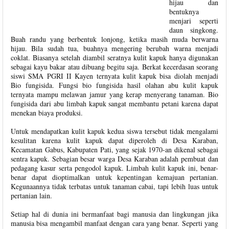
hijau dan
bentuknya
menjari seperti
daun singkong.
Buah randu yang berbentuk lonjong, ketika masih muda berwarna
hijau. Bila sudah tua, buahnya mengering berubah warna menjadi
coklat. Biasanya setelah diambil seratnya kulit kapuk hanya digunakan
sebagai kayu bakar atau dibuang begitu saja. Berkat kecerdasan seorang
siswi SMA PGRI II Kayen ternyata kulit kapuk bisa diolah menjadi
Bio fungisida. Fungsi bio fungisida hasil olahan abu kulit kapuk
ternyata mampu melawan jamur yang kerap menyerang tanaman. Bio
fungisida dari abu limbah kapuk sangat membantu petani karena dapat
menekan biaya produksi.
Untuk mendapatkan kulit kapuk kedua siswa tersebut tidak mengalami
kesulitan karena kulit kapuk dapat diperoleh di Desa Karaban,
Kecamatan Gabus, Kabupaten Pati, yang sejak 1970-an dikenal sebagai
sentra kapuk. Sebagian besar warga Desa Karaban adalah pembuat dan
pedagang kasur serta pengodol kapuk. Limbah kulit kapuk ini, benar-
benar dapat dioptimalkan untuk kepentingan kemajuan pertanian.
Kegunaannya tidak terbatas untuk tanaman cabai, tapi lebih luas untuk
pertanian lain.
Setiap hal di dunia ini bermanfaat bagi manusia dan lingkungan jika
manusia bisa mengambil manfaat dengan cara yang benar. Seperti yang