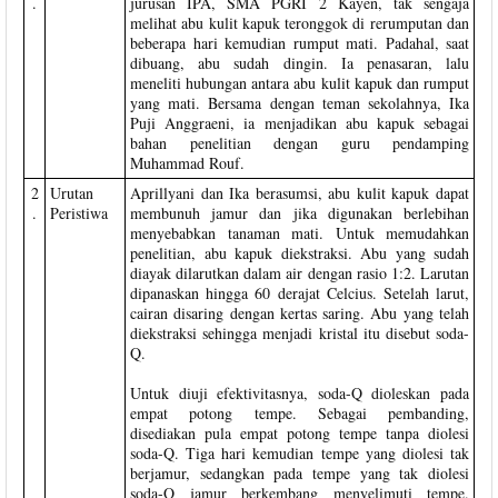
.
jurusan IPA, SMA PGRI 2 Kayen, tak sengaja
melihat abu kulit kapuk teronggok di rerumputan dan
beberapa hari kemudian rumput mati. Padahal, saat
dibuang, abu sudah dingin. Ia penasaran, lalu
meneliti hubungan antara abu kulit kapuk dan rumput
yang mati. Bersama dengan teman sekolahnya, Ika
Puji Anggraeni, ia menjadikan abu kapuk sebagai
bahan penelitian dengan guru pendamping
Muhammad Rouf.
2
Urutan
Aprillyani dan Ika berasumsi, abu kulit kapuk dapat
.
Peristiwa
membunuh jamur dan jika digunakan berlebihan
menyebabkan tanaman mati. Untuk memudahkan
penelitian, abu kapuk diekstraksi. Abu yang sudah
diayak dilarutkan dalam air dengan rasio 1:2. Larutan
dipanaskan hingga 60 derajat Celcius. Setelah larut,
cairan disaring dengan kertas saring. Abu yang telah
diekstraksi sehingga menjadi kristal itu disebut soda-
Q.
Untuk diuji efektivitasnya, soda-Q dioleskan pada
empat potong tempe. Sebagai pembanding,
disediakan pula empat potong tempe tanpa diolesi
soda-Q. Tiga hari kemudian tempe yang diolesi tak
berjamur, sedangkan pada tempe yang tak diolesi
soda-Q jamur berkembang menyelimuti tempe.