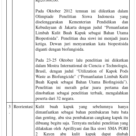
Pada Oktober 2012 temuan ini diikutkan dalam
Olimpiade Penelitian Siswa Indonesia yang
diselenggarakan Kementerian Pendidikan dan
Kebudayaan di Jakarta dengan judul “Pemanfaatan
Limbah Kulit Buah Kapuk sebagai Bahan Utama
Biopestisida”. Penelitian dua siswi ini menjadi juara
ketiga. Dewan juri menyarankan kata biopestisida
diganti dengan biofungisida.
Pada 23-25 Oktober lalu penelitian ini diikutkan
dalam Mostra International de Ciencia e Technologia,
Brasil, dengan judul “Utilization of Kapok Pods
Waste as Biofungicide” (“Pemanfaatan Limbah Kulit
Buah Kapuk sebagai Bahan Utama Biofingisida”).
Penelitian ini meraih gelar juara pertama dan
dinobatkan sebagai penelitian terbaik, mengalahkan
peserta dari 32 negara.
3
Reorientasi
Kulit buah kapuk yang sebelumnya hanya
.
dimanfaatkan sebagai bahan pembakaran batu bata
dan genting, abu sisa pembakaran cangkang kapuk itu
dibuang begitu saja. Ternyata melalui penelitian yang
dilakukan oleh Aprilliyani dan Ika siswi SMA PGRI
2 Kayen abu kulit kapuk dapat diubah