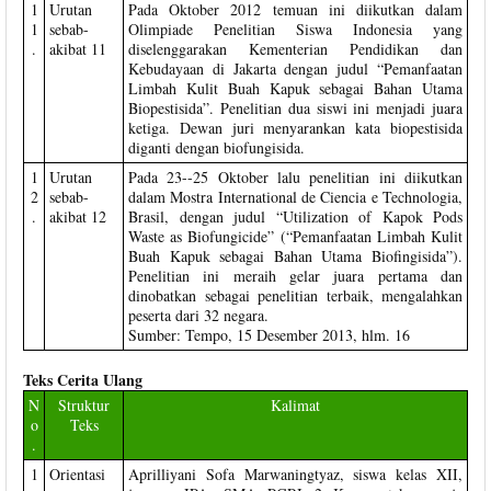
1
Urutan
Pada Oktober 2012 temuan ini diikutkan dalam
1
sebab-
Olimpiade Penelitian Siswa Indonesia yang
.
akibat 11
diselenggarakan Kementerian Pendidikan dan
Kebudayaan di Jakarta dengan judul “Pemanfaatan
Limbah Kulit Buah Kapuk sebagai Bahan Utama
Biopestisida”. Penelitian dua siswi ini menjadi juara
ketiga. Dewan juri menyarankan kata biopestisida
diganti dengan biofungisida.
1
Urutan
Pada 23--25 Oktober lalu penelitian ini diikutkan
2
sebab-
dalam Mostra International de Ciencia e Technologia,
.
akibat 12
Brasil, dengan judul “Utilization of Kapok Pods
Waste as Biofungicide” (“Pemanfaatan Limbah Kulit
Buah Kapuk sebagai Bahan Utama Biofingisida”).
Penelitian ini meraih gelar juara pertama dan
dinobatkan sebagai penelitian terbaik, mengalahkan
peserta dari 32 negara.
Sumber: Tempo, 15 Desember 2013, hlm. 16
Teks Cerita Ulang
N
Struktur
Kalimat
o
Teks
.
1
Orientasi
Aprilliyani Sofa Marwaningtyaz, siswa kelas XII,