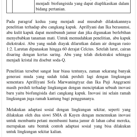
menjadi biofungisida yang dapat diaplikasikan dalam
bidang pertanian.
Pada paragraf kedua yang menjadi asal musabab dilakukannnya
penelitian terhadap abu cangkang kapuk. Aprillyani dan Ika berasumsi,
abu kulit kapuk dapat membunuh jamur dan jika digunakan berlebihan
menyebabkan tanaman mati. Untuk memudahkan penelitian, abu kapuk
diekstraksi. Abu yang sudah diayak dilarutkan dalam air dengan rasio
1:2. Larutan dipanaskan hingga 60 derajat Celcius. Setelah larut, cairan
disaring dengan kertas saring. Abu yang telah diekstraksi sehingga
menjadi kristal itu disebut soda-Q.
Penelitian tersebut sangat luar biasa tentunya, zaman sekarang banyak
generasi muda yang sudah tidak perduli lagi dengan lingkungan
sementara Aprilliyani Sofa Marwaningtyaz dan Ika Puji Anggraeni
masih perduli terhadap lingkungan dengan menciptakan sebuah inovasi
baru yaitu biofungisida dari cangkang kapuk. Inovasi ini selain ramah
lingkungan juga ramah kantung bagi penggunanya.
Melakukan adaptasi sosial dengan lingkungan sekitar, seperti yang
dilakukan oleh dua siswi SMA di Kayen dengan menemukan inovasi
untuk membantu petani membasmi hama jamur di lahan cabai mereka,
merupakan satu bentuk contoh adaptasi sosial yang bisa dilakukan
untuk lingkungan sekitar kalian.