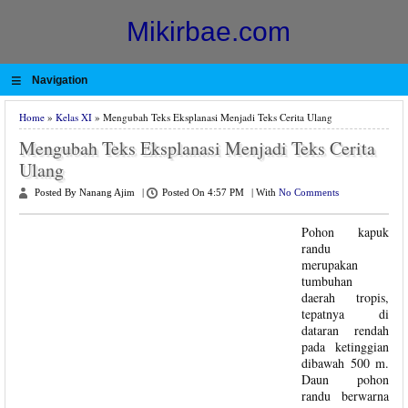
Mikirbae.com
≡
Navigation
Home
»
Kelas XI
» Mengubah Teks Eksplanasi Menjadi Teks Cerita Ulang
Mengubah Teks Eksplanasi Menjadi Teks Cerita
Ulang
Posted By Nanang Ajim
|
Posted On 4:57 PM
|
With
No Comments
Pohon kapuk
randu
merupakan
tumbuhan
daerah tropis,
tepatnya di
dataran rendah
pada ketinggian
dibawah 500 m.
Daun pohon
randu berwarna