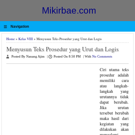
Mikirbae.com
≡
Navigation
Home
»
Kelas VIII
» Menyusun Teks Prosedur yang Urut dan Logis
Menyusun Teks Prosedur yang Urut dan Logis
Posted By Nanang Ajim
|
Posted On 8:50 PM
|
With
No Comments
Ciri utama teks
prosedur adalah
memiliki cara
atau langkah-
langkah yang
urutannya tidak
dapat berubah.
Jika urutan
tersebut berubah
maka hasil dari
kegiatan yang
dilakukan akan
mengalami