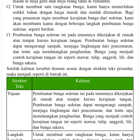
hiasan di meja guru atau meja ruang tamu di rumahmu.
Untuk membuat satu rangkaian bunga, kamu hanya memerlukan
sedikit bahan dengan harga murah dan mudah ditemukan. Bagi
yang penasaran ingin membuat kerajinan bunga dari sedotan, kami
akan membantu kamu dengan beberapa langkah pembuatan bunga
sedotan, seperti berikut.
Pembuatan bunga sedotan ini pada umumnya dikerjakan di rumah
atau tempat kursus kerajinan tangan. Pembuatan bunga sedotan
dapat mengurangi sampah, menjaga lingkungan dari pencemaran,
dan tentu saja mendatangkan penghasilan. Bunga yang menjadi
contoh kerajinan tangan ini seperti mawar, tulip, anggrek, lili, dan
bunga sakura.
Setelah kalimat tersebut disusun sesuai dengan struktur teks prosedur,
maka menjadi seperti di bawah ini.
Struktur
Kalimat
Teks
Tujuan
Pembuatan bunga sedotan ini pada umumnya dikerjakan
di rumah atau tempat kursus kerajinan tangan.
Pembuatan bunga sedotan dapat mengurangi sampah,
menjaga lingkungan dari pencemaran, dan tentu saja
mendatangkan penghasilan. Bunga yang menjadi contoh
kerajinan tangan ini seperti mawar, tulip, anggrek, lili,
dan bunga sakura.
Langkah-
Untuk membuat satu rangkaian bunga, kamu hanya
Langkah
memerlukan sedikit bahan dengan harga urah dan