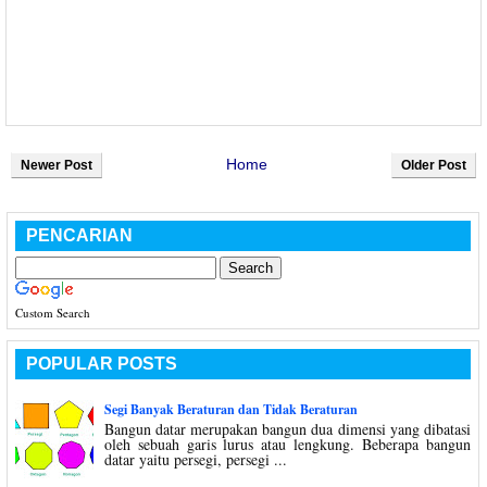
Home
Newer Post
Older Post
PENCARIAN
Custom Search
POPULAR POSTS
Segi Banyak Beraturan dan Tidak Beraturan
Bangun datar merupakan bangun dua dimensi yang dibatasi
oleh sebuah garis lurus atau lengkung. Beberapa bangun
datar yaitu persegi, persegi ...