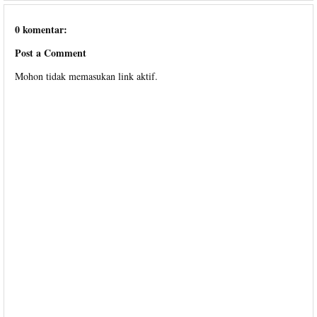
0 komentar:
Post a Comment
Mohon tidak memasukan link aktif.