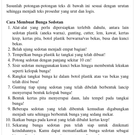
Susunlah potongan-potongan teks di bawah ini sesuai dengan urutan
sehingga menjadi teks prosedur yang urut dan logis.
Cara Membuat Bunga Sedotan
Alat-alat yang perlu dipersiapkan terlebih dahulu, antara lain
sedotan plastik (aneka warna), gunting, cutter, lem, kawat, kertas
krep, kertas pita, botol plastik berwarna/vas bekas, busa dan kunci
bekas.
Belah ujung sedotan menjadi empat bagian!
Tempelkan bunga plastik ke tangkai yang telah dibuat!
Potong sedotan dengan panjang sekitar 10 cm!
Sisir sedotan menggunakan kunci bekas hingga membentuk lekukan
seperti kelopak bunga!
Rangkai tangkai bunga ke dalam botol plastik atau vas bekas yang
telah diisi busa!
Gunting tiap ujung sedotan yang telah dibelah berbentuk lancip
menyerupai bentuk kelopak bunga!
Bentuk kertas pita menyerupai daun, lalu tempel pada tangkai
bunga!
Beberapa sedotan yang telah dibentuk kemudian digabungkan
menjadi satu sehingga berbentuk bunga yang sedang mekar.
Ikatkan bunga pada kawat yang telah dibalut kertas krep!
Sekarang bunga sedotan pun telah siap untuk dinikmati
keindahannya. Kamu dapat memanfaatkan bunga sedotan sebagai