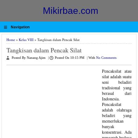
Mikirbae.com
≡
Navigation
Home
»
Kelas VIII
» Tangkisan dalam Pencak Silat
Tangkisan dalam Pencak Silat
Posted By Nanang Ajim
|
Posted On 10:15 PM
|
With
No Comments
Pencaksilat atau
silat adalah suatu
seni beladiri
tradisional yang
berasal dari
Indonesia.
Pencaksilat
adalah olahraga
beladiri yang
memerlukan
banyak
konsentrasi. Ada
pengaruh budaya