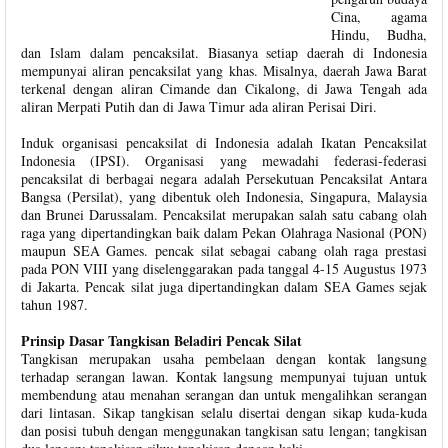
Cina, agama
Hindu, Budha,
dan Islam dalam pencaksilat. Biasanya setiap daerah di Indonesia
mempunyai aliran pencaksilat yang khas. Misalnya, daerah Jawa Barat
terkenal dengan aliran Cimande dan Cikalong, di Jawa Tengah ada
aliran Merpati Putih dan di Jawa Timur ada aliran Perisai Diri.
Induk organisasi pencaksilat di Indonesia adalah Ikatan Pencaksilat
Indonesia (IPSI). Organisasi yang mewadahi federasi-federasi
pencaksilat di berbagai negara adalah Persekutuan Pencaksilat Antara
Bangsa (Persilat), yang dibentuk oleh Indonesia, Singapura, Malaysia
dan Brunei Darussalam. Pencaksilat merupakan salah satu cabang olah
raga yang dipertandingkan baik dalam Pekan Olahraga Nasional (PON)
maupun SEA Games. pencak silat sebagai cabang olah raga prestasi
pada PON VIII yang diselenggarakan pada tanggal 4-15 Augustus 1973
di Jakarta. Pencak silat juga dipertandingkan dalam SEA Games sejak
tahun 1987.
Prinsip Dasar Tangkisan Beladiri Pencak Silat
Tangkisan merupakan usaha pembelaan dengan kontak langsung
terhadap serangan lawan. Kontak langsung mempunyai tujuan untuk
membendung atau menahan serangan dan untuk mengalihkan serangan
dari lintasan. Sikap tangkisan selalu disertai dengan sikap kuda-kuda
dan posisi tubuh dengan menggunakan tangkisan satu lengan; tangkisan