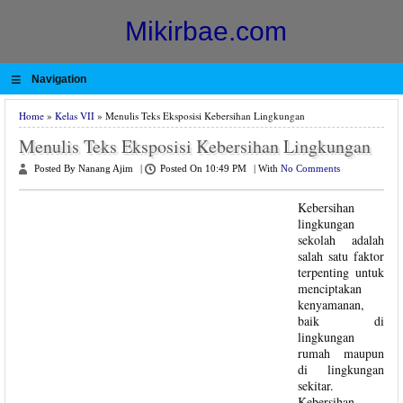
Mikirbae.com
≡
Navigation
Home
»
Kelas VII
» Menulis Teks Eksposisi Kebersihan Lingkungan
Menulis Teks Eksposisi Kebersihan Lingkungan
Posted By Nanang Ajim
|
Posted On 10:49 PM
|
With
No Comments
Kebersihan
lingkungan
sekolah adalah
salah satu faktor
terpenting untuk
menciptakan
kenyamanan,
baik di
lingkungan
rumah maupun
di lingkungan
sekitar.
Kebersihan