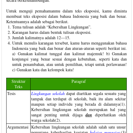
secara berkesinambungan.
Untuk menguji pemahamanmu dalam teks eksposisi, kamu diminta
membuat teks eksposisi dalam bahasa Indonesia yang baik dan benar.
Ketentuannya adalah sebagai berikut.
Tema tulisan adalah “Kebersihan Lingkungan”.
Karangan harus dalam bentuk tulisan eksposisi.
Jumlah kalimatnya adalah 12—15.
Untuk menulis karangan tersebut, kamu harus menggunakan bahasa
Indonesia yang baik dan benar dan aturan-aturan seperti berikut ini.
a) Gunakan kalimat tunggal dan kalimat majemuk! b) Gunakan
konjungsi yang benar sesuai dengan kebutuhan, seperti kata dan
untuk penambahan, atau untuk pemilihan, tetapi untuk perlawanan!
c) Gunakan kata dan kelompok kata!
Struktur
Paragraf
Teks
Tesis
Lingkungan sekolah
dapat diartikan segala sesuatu yang
tampak dan terdapat di sekolah, baik itu alam sekitar
maupun setiap individu yang berada di dalamnya(1).
Kebersihan lingkungan sekolah merupakan hal yang
sangat penting untuk dijaga
dan
diperhatikan oleh
warga sekolah(2).
Argumentasi
Kebersihan lingkungan sekolah adalah salah satu unsur
penunjang keberhasilan kegiatan
belajar mengajar
.(3)