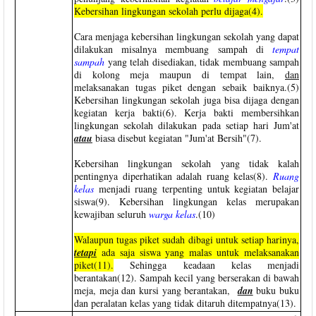
Kebersihan lingkungan sekolah perlu dijaga(4).
Cara menjaga kebersihan lingkungan sekolah yang dapat
dilakukan misalnya membuang sampah di
tempat
sampah
yang telah disediakan, tidak membuang sampah
di kolong meja maupun di tempat lain,
dan
melaksanakan tugas piket dengan sebaik baiknya.(5)
Kebersihan lingkungan sekolah juga bisa dijaga dengan
kegiatan kerja bakti(6). Kerja bakti membersihkan
lingkungan sekolah dilakukan pada setiap hari Jum'at
atau
biasa disebut kegiatan "Jum'at Bersih"(7).
Kebersihan lingkungan sekolah yang tidak kalah
pentingnya diperhatikan adalah ruang kelas(8).
Ruang
kelas
menjadi ruang terpenting untuk kegiatan belajar
siswa(9). Kebersihan lingkungan kelas merupakan
kewajiban seluruh
warga kelas
.(10)
Walaupun tugas piket sudah dibagi untuk setiap harinya,
tetapi
ada saja siswa yang malas untuk melaksanakan
piket(11).
Sehingga keadaan kelas menjadi
berantakan(12). Sampah kecil yang berserakan di bawah
meja, meja dan kursi yang berantakan,
dan
buku buku
dan peralatan kelas yang tidak ditaruh ditempatnya(13).