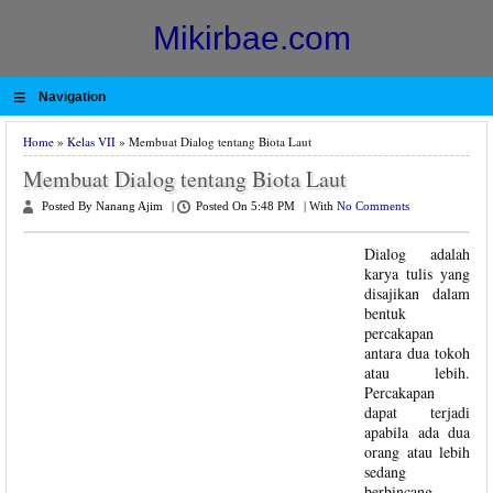
Mikirbae.com
≡
Navigation
Home
»
Kelas VII
» Membuat Dialog tentang Biota Laut
Membuat Dialog tentang Biota Laut
Posted By Nanang Ajim
|
Posted On 5:48 PM
|
With
No Comments
Dialog adalah
karya tulis yang
disajikan dalam
bentuk
percakapan
antara dua tokoh
atau lebih.
Percakapan
dapat terjadi
apabila ada dua
orang atau lebih
sedang
berbincang-