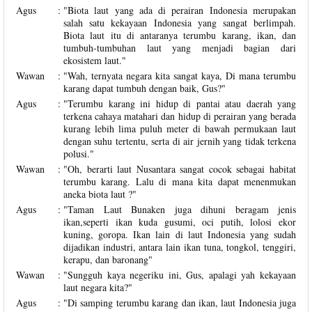
Agus
:
"
Biota laut yang ada di perairan Indonesia merupakan
salah satu kekayaan Indonesia yang sangat berlimpah.
Biota laut itu di antaranya terumbu karang, ikan, dan
tumbuh-tumbuhan laut yang menjadi bagian dari
ekosistem laut.
"
Wawan
:
"Wah, ternyata negara kita sangat kaya, Di mana terumbu
karang dapat tumbuh dengan baik, Gus?"
Agus
:
"Terumbu karang ini hidup di pantai atau daerah yang
terkena cahaya matahari dan hidup di perairan yang berada
kurang lebih lima puluh meter di bawah permukaan laut
dengan suhu tertentu, serta di air jernih yang tidak terkena
polusi."
Wawan
:
"Oh, berarti laut Nusantara sangat cocok sebagai habitat
terumbu karang. Lalu di mana kita dapat menenmukan
aneka biota laut ?"
Agus
:
"Taman Laut Bunaken juga dihuni beragam jenis
ikan,seperti ikan kuda gusumi, oci putih, lolosi ekor
kuning, goropa. Ikan lain di laut Indonesia yang sudah
dijadikan industri, antara lain ikan tuna, tongkol, tenggiri,
kerapu, dan baronang"
Wawan
:
"Sungguh kaya negeriku ini, Gus, apalagi yah kekayaan
laut negara kita?"
Agus
:
"
Di samping terumbu karang dan ikan, laut Indonesia juga