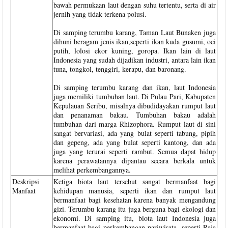
bawah permukaan laut dengan suhu tertentu, serta di air
jernih yang tidak terkena polusi.
Di samping terumbu karang, Taman Laut Bunaken juga
dihuni beragam jenis ikan,seperti ikan kuda gusumi, oci
putih, lolosi ekor kuning, goropa. Ikan lain di laut
Indonesia yang sudah dijadikan industri, antara lain ikan
tuna, tongkol, tenggiri, kerapu, dan baronang.
Di samping terumbu karang dan ikan, laut Indonesia
juga memiliki tumbuhan laut. Di Pulau Pari, Kabupaten
Kepulauan Seribu, misalnya dibudidayakan rumput laut
dan penanaman bakau. Tumbuhan bakau adalah
tumbuhan dari marga Rhizophora. Rumput laut di sini
sangat bervariasi, ada yang bulat seperti tabung, pipih
dan gepeng, ada yang bulat seperti kantong, dan ada
juga yang terurai seperti rambut. Semua dapat hidup
karena perawatannya dipantau secara berkala untuk
melihat perkembangannya.
Deskripsi
Ketiga biota laut tersebut sangat bermanfaat bagi
Manfaat
kehidupan manusia, seperti ikan dan rumput laut
bermanfaat bagi kesehatan karena banyak mengandung
gizi. Terumbu karang itu juga berguna bagi ekologi dan
ekonomi. Di samping itu, biota laut Indonesia juga
bermanfaat bagi perkembangan pariwisata, seperti Raja