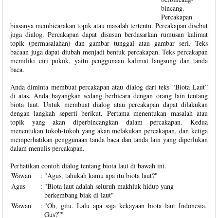
bincang.
Percakapan
biasanya membicarakan topik atau masalah tertentu. Percakapan disebut
juga dialog. Percakapan dapat disusun berdasarkan rumusan kalimat
topik (permasalahan) dan gambar tunggal atau gambar seri. Teks
bacaan juga dapat diubah menjadi bentuk percakapan. Teks percakapan
memiliki ciri pokok, yaitu penggunaan kalimat langsung dan tanda
baca.
Anda diminta membuat percakapan atau dialog dari teks “Biota Laut”
di atas. Anda bayangkan sedang berbicara dengan orang lain tentang
biota laut. Untuk membuat dialog atau percakapan dapat dilakukan
dengan langkah seperti berikut. Pertama menentukan masalah atau
topik yang akan diperbincangkan dalam percakapan. Kedua
menentukan tokoh-tokoh yang akan melakukan percakapan, dan ketiga
memperhatikan penggunaan tanda baca dan tanda lain yang diperlukan
dalam menulis percakapan.
Perhatikan contoh dialog tentang biota laut di bawah ini.
Wawan
:
"Agus, tahukah kamu apa itu biota laut?"
Agus
:
"
Biota laut adalah seluruh makhluk hidup yang
berkembang biak di laut
"
Wawan
:
"Oh, gitu. Lalu apa saja kekayaan biota laut Indonesia,
Gus?”"