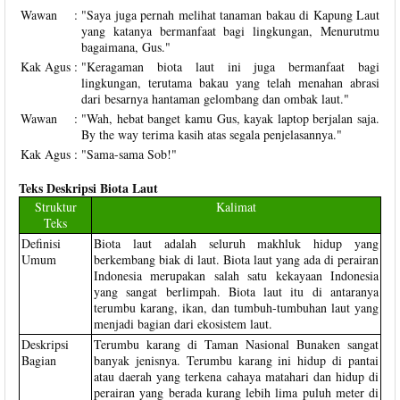
Wawan
:
"Saya juga pernah melihat tanaman bakau di Kapung Laut
yang katanya bermanfaat bagi lingkungan, Menurutmu
bagaimana, Gus."
Kak Agus
:
"Keragaman biota laut ini juga bermanfaat bagi
lingkungan, terutama bakau yang telah menahan abrasi
dari besarnya hantaman gelombang dan ombak laut."
Wawan
:
"Wah, hebat banget kamu Gus, kayak laptop berjalan saja.
By the way terima kasih atas segala penjelasannya."
Kak Agus
:
"Sama-sama Sob!"
Teks Deskripsi Biota Laut
Struktur
Kalimat
Teks
Definisi
Biota laut adalah seluruh makhluk hidup yang
Umum
berkembang biak di laut. Biota laut yang ada di perairan
Indonesia merupakan salah satu kekayaan Indonesia
yang sangat berlimpah. Biota laut itu di antaranya
terumbu karang, ikan, dan tumbuh-tumbuhan laut yang
menjadi bagian dari ekosistem laut.
Deskripsi
Terumbu karang di Taman Nasional Bunaken sangat
Bagian
banyak jenisnya. Terumbu karang ini hidup di pantai
atau daerah yang terkena cahaya matahari dan hidup di
perairan yang berada kurang lebih lima puluh meter di