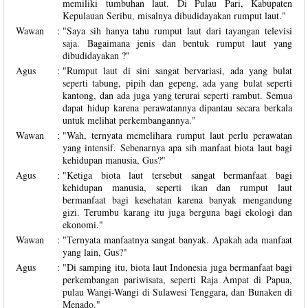
memiliki tumbuhan laut. Di Pulau Pari, Kabupaten
Kepulauan Seribu, misalnya dibudidayakan rumput laut.
"
Wawan
:
"Saya sih hanya tahu rumput laut dari tayangan televisi
saja. Bagaimana jenis dan bentuk rumput laut yang
dibudidayakan ?"
Agus
:
"Rumput laut di sini sangat bervariasi, ada yang bulat
seperti tabung, pipih dan gepeng, ada yang bulat seperti
kantong, dan ada juga yang terurai seperti rambut. Semua
dapat hidup karena perawatannya dipantau secara berkala
untuk melihat perkembangannya."
Wawan
:
"Wah, ternyata memelihara rumput laut perlu perawatan
yang intensif. Sebenarnya apa sih manfaat biota laut bagi
kehidupan manusia, Gus?"
Agus
:
"Ketiga biota laut tersebut sangat bermanfaat bagi
kehidupan manusia, seperti ikan dan rumput laut
bermanfaat bagi kesehatan karena banyak mengandung
gizi. Terumbu karang itu juga berguna bagi ekologi dan
ekonomi."
Wawan
:
"Ternyata manfaatnya sangat banyak. Apakah ada manfaat
yang lain, Gus?"
Agus
:
"Di samping itu, biota laut Indonesia juga bermanfaat bagi
perkembangan pariwisata, seperti Raja Ampat di Papua,
pulau Wangi-Wangi di Sulawesi Tenggara, dan Bunaken di
Menado."