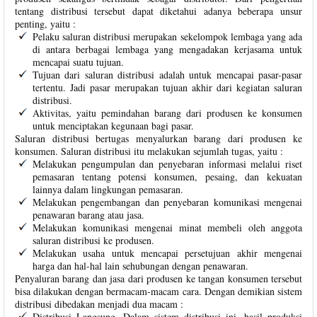
tentang distribusi tersebut dapat diketahui adanya beberapa unsur
penting, yaitu :
Pelaku saluran distribusi merupakan sekelompok lembaga yang ada
di antara berbagai lembaga yang mengadakan kerjasama untuk
mencapai suatu tujuan.
Tujuan dari saluran distribusi adalah untuk mencapai pasar-pasar
tertentu. Jadi pasar merupakan tujuan akhir dari kegiatan saluran
distribusi.
Aktivitas, yaitu pemindahan barang dari produsen ke konsumen
untuk menciptakan kegunaan bagi pasar.
Saluran distribusi bertugas menyalurkan barang dari produsen ke
konsumen. Saluran distribusi itu melakukan sejumlah tugas, yaitu :
Melakukan pengumpulan dan penyebaran informasi melalui riset
pemasaran tentang potensi konsumen, pesaing, dan kekuatan
lainnya dalam lingkungan pemasaran.
Melakukan pengembangan dan penyebaran komunikasi mengenai
penawaran barang atau jasa.
Melakukan komunikasi mengenai minat membeli oleh anggota
saluran distribusi ke produsen.
Melakukan usaha untuk mencapai persetujuan akhir mengenai
harga dan hal-hal lain sehubungan dengan penawaran.
Penyaluran barang dan jasa dari produsen ke tangan konsumen tersebut
bisa dilakukan dengan bermacam-macam cara. Dengan demikian sistem
distribusi dibedakan menjadi dua macam :
Distribusi Langsung. Dalam sistem distribusi ini, hasil produksi