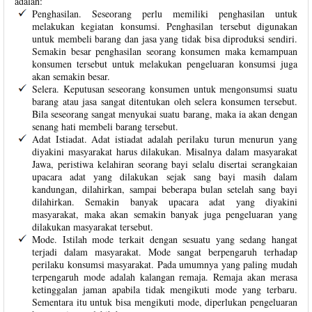
adalah:
Penghasilan. Seseorang perlu memiliki penghasilan untuk
melakukan kegiatan konsumsi. Penghasilan tersebut digunakan
untuk membeli barang dan jasa yang tidak bisa diproduksi sendiri.
Semakin besar penghasilan seorang konsumen maka kemampuan
konsumen tersebut untuk melakukan pengeluaran konsumsi juga
akan semakin besar.
Selera. Keputusan seseorang konsumen untuk mengonsumsi suatu
barang atau jasa sangat ditentukan oleh selera konsumen tersebut.
Bila seseorang sangat menyukai suatu barang, maka ia akan dengan
senang hati membeli barang tersebut.
Adat Istiadat. Adat istiadat adalah perilaku turun menurun yang
diyakini masyarakat harus dilakukan. Misalnya dalam masyarakat
Jawa, peristiwa kelahiran seorang bayi selalu disertai serangkaian
upacara adat yang dilakukan sejak sang bayi masih dalam
kandungan, dilahirkan, sampai beberapa bulan setelah sang bayi
dilahirkan. Semakin banyak upacara adat yang diyakini
masyarakat, maka akan semakin banyak juga pengeluaran yang
dilakukan masyarakat tersebut.
Mode. Istilah mode terkait dengan sesuatu yang sedang hangat
terjadi dalam masyarakat. Mode sangat berpengaruh terhadap
perilaku konsumsi masyarakat. Pada umumnya yang paling mudah
terpengaruh mode adalah kalangan remaja. Remaja akan merasa
ketinggalan jaman apabila tidak mengikuti mode yang terbaru.
Sementara itu untuk bisa mengikuti mode, diperlukan pengeluaran