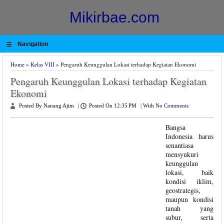
Mikirbae.com
≡
Navigation
Home
»
Kelas VIII
» Pengaruh Keunggulan Lokasi terhadap Kegiatan Ekonomi
Pengaruh Keunggulan Lokasi terhadap Kegiatan
Ekonomi
Posted By Nanang Ajim
|
Posted On 12:35 PM
|
With
No Comments
Bangsa
Indonesia harus
senantiasa
mensyukuri
keunggulan
lokasi, baik
kondisi iklim,
geostrategis,
maupun kondisi
tanah yang
subur, serta