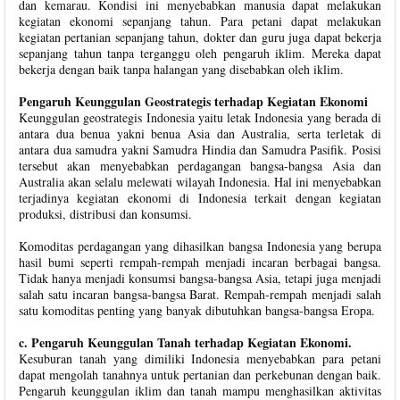
dan kemarau. Kondisi ini menyebabkan manusia dapat melakukan
kegiatan ekonomi sepanjang tahun. Para petani dapat melakukan
kegiatan pertanian sepanjang tahun, dokter dan guru juga dapat bekerja
sepanjang tahun tanpa terganggu oleh pengaruh iklim. Mereka dapat
bekerja dengan baik tanpa halangan yang disebabkan oleh iklim.
Pengaruh Keunggulan Geostrategis terhadap Kegiatan Ekonomi
Keunggulan geostrategis Indonesia yaitu letak Indonesia yang berada di
antara dua benua yakni benua Asia dan Australia, serta terletak di
antara dua samudra yakni Samudra Hindia dan Samudra Pasifik. Posisi
tersebut akan menyebabkan perdagangan bangsa-bangsa Asia dan
Australia akan selalu melewati wilayah Indonesia. Hal ini menyebabkan
terjadinya kegiatan ekonomi di Indonesia terkait dengan kegiatan
produksi, distribusi dan konsumsi.
Komoditas perdagangan yang dihasilkan bangsa Indonesia yang berupa
hasil bumi seperti rempah-rempah menjadi incaran berbagai bangsa.
Tidak hanya menjadi konsumsi bangsa-bangsa Asia, tetapi juga menjadi
salah satu incaran bangsa-bangsa Barat. Rempah-rempah menjadi salah
satu komoditas penting yang banyak dibutuhkan bangsa-bangsa Eropa.
c. Pengaruh Keunggulan Tanah terhadap Kegiatan Ekonomi.
Kesuburan tanah yang dimiliki Indonesia menyebabkan para petani
dapat mengolah tanahnya untuk pertanian dan perkebunan dengan baik.
Pengaruh keunggulan iklim dan tanah mampu menghasilkan aktivitas