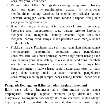
konsumsi yang lebih besar.
Demonstration Effect. Seringkali seseorang mengonsumsi barang
atau jasa tanpa memperhitungkan apakah ia benar-benar
membutuhkan barang tersebut. Ia membelinya sekadar karena
khawatir dianggap kalah atau lebih rendah daripada orang lain
yang juga mengonsumsinya.
Iklan. Iklan sangat berpengaruh terhadap pola konsumsi seseorang.
Seseorang akan mengonsumsi suatu barang tertentu karena ia
mengenal atau mengetahui barang tersebut. Agar konsumen
mengenal barang produksinya, maka produsen akan mengiklankan
produk tersebut.
Prakiraan harga. Prakiraan harga di masa yang akan datang sangat
mempengaruhi pengambilan keputusan untuk pengeluaran
konsumsi. Bila konsumen berharap bahwa harga suatu barang akan
naik di masa yang akan datang, maka ia akan cenderung membeli
saat ini sebelum harganya benar-benar naik. Sebaliknya bila
konsumen mengira bahwa harga suatu barang akan turun di masa
yang akan datang, maka ia akan menunda pengeluaran
konsumsinya menunggu sampai harga barang tersebut benar-benar
turun.
Pengaruh Keunggulan Iklim terhadap Kegiatan Ekonomi
Iklim yang ada di Indonesia yaitu iklim muson tropis sangat
berpengaruh terhadap kegiatan ekonomi yang dilakukan oleh
masyarakat. Keunggulan dari adanya iklim muson tropis adalah adanya
hujan yang cukup, kondisi suhunya normal, dan adanya musim hujan