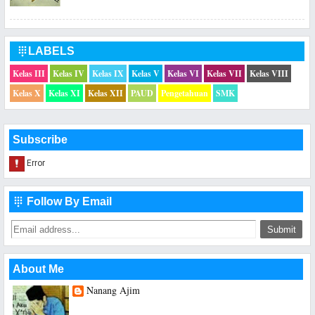
LABELS

Kelas III
Kelas IV
Kelas IX
Kelas V
Kelas VI
Kelas VII
Kelas VIII
Kelas X
Kelas XI
Kelas XII
PAUD
Pengetahuan
SMK
Subscribe
Follow By Email

About Me
Nanang Ajim
Saya hanya seorang Guru Sekolah Dasar