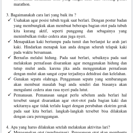
marathon.
3. Bagaimanakah cara lari yang baik itu ?
Usahakan agar posisi tubuh tegak saat berlari. Dengan postur badan
yang membungkuk akan membuat beberapa bagian otot pada tubuh
kita kurang aktif, seperti punggung dan sebagainya yang
menimbulkan risiko cedera atau juga nyeri.
Menapakkan kaki bertumpu pada tumit dan berlanjut ke arah jari
kaki. Hindarkan menapak kan anda dengan seluruh telapak kaki
pada waktu bersamaan.
Bernafas melalui hidung. Pada saat berlari, sebaiknya pada saat
melakukan pernafasan disarankan agar menggunakan hidung dan
tutup mulut anda. karena jika anda menggunakan pernafasan
dengan mulut akan sangat cepar terjadinya dehidrasi dan kelelahan.
Gunakan sepatu olahraga. Penggunaan sepatu yang sembarangan
akan membuat masalah bagi anda sendiri dan biasanya akan
mengalami cedera atau rasa nyeri pada lutut.
Pemanasan. Pemanasan sangat perlu sebelum anda berlari hal
tersebut sangat disarankan agar otot-otot pada bagian kaki dan
sekitarnya agar tidak terlalu kaget dengan perubahan ekstrim gerak
pada saat kita berlari. langkah-langkah tersebut bisa dilakukan
dengan cara perenggangan.
4. Apa yang harus dilakukan setelah melakukan aktivitas lari?
Meregangkan otot (pendinginan). Peregangan otot akan membantu