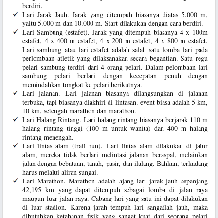
berdiri.
Lari Jarak Jauh. Jarak yang ditempuh biasanya diatas 5.000 m,
yaitu 5.000 m dan 10.000 m. Start dilakukan dengan cara berdiri.
Lari Sambung (estafet). Jarak yang ditempuh biasanya 4 x 100m
estafet, 4 x 400 m estafet, 4 x 200 m estafet, 4 x 800 m estafet.
Lari sambung atau lari estafet adalah salah satu lomba lari pada
perlombaan atletik yang dilaksanakan secara begantian. Satu regu
pelari sambung terdiri dari 4 orang pelari. Dalam pelombaan lari
sambung pelari berlari dengan kecepatan penuh dengan
memindahkan tongkat ke pelari berikutnya.
Lari jalanan. Lari jalanan biasanya dilangsungkan di jalanan
terbuka, tapi biasanya diakhiri di lintasan. event biasa adalah 5 km,
10 km, setengah marathon dan marathon.
Lari Halang Rintang. Lari halang rintang biasanya berjarak 110 m
halang rintang tinggi (100 m untuk wanita) dan 400 m halang
rintang menengah.
Lari lintas alam (trail run). Lari lintas alam dilakukan di jalur
alam, mereka tidak berlari melintasi jalanan beraspal, melainkan
jalan dengan bebatuan, tanah, pasir, dan ilalang. Bahkan, terkadang
harus melalui aliran sungai.
Lari Marathon. Marathon adalah ajang lari jarak jauh sepanjang
42,195 km yang dapat ditempuh sebagai lomba di jalan raya
maupun luar jalan raya. Cabang lari yang satu ini dapat dilakukan
di luar stadion. Karena jarah tempuh lari sangatlah jauh, maka
dibutuhkan ketahanan fisik yang sangat kuat dari seorang pelari