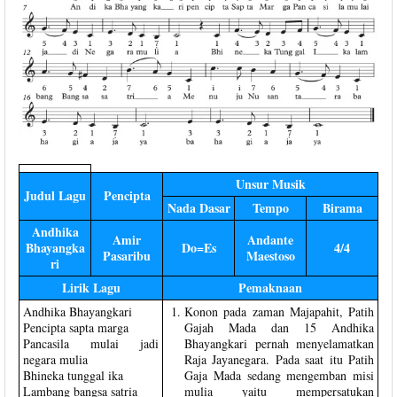
Unsur Musik
Judul Lagu
Pencipta
Nada Dasar
Tempo
Birama
Andhika
Amir
Andante
Bhayangka
Do=Es
4/4
Pasaribu
Maestoso
ri
Lirik Lagu
Pemaknaan
Andhika Bhayangkari
Konon pada zaman Majapahit, Patih
Pencipta sapta marga
Gajah Mada dan 15 Andhika
Pancasila mulai jadi
Bhayangkari pernah menyelamatkan
negara mulia
Raja Jayanegara. Pada saat itu Patih
Bhineka tunggal ika
Gaja Mada sedang mengemban misi
Lambang bangsa satria
mulia yaitu mempersatukan