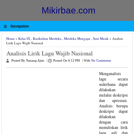
Mikirbae.com
≡
Navigation
Home
»
Kelas IX
,
Kurikulum Merdeka
,
Merdeka Mengajar
,
Seni Musik
» Analisis
Lirik Lagu Wajib Nasional
Analisis Lirik Lagu Wajib Nasional
Posted By Nanang Ajim
|
Posted On 6:12 PM
|
With
No Comments
Menganalisis
lagu secara
sederhana dapat
dilakukan
melalui deskripsi
dan apresiasi.
Analisis berupa
deskripsi dapat
dilakukan
dengan cara
menuliskan lirik
lagu asli dan