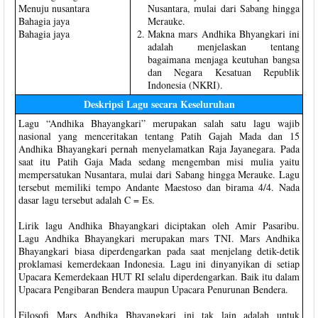
Menuju nusantara
Nusantara, mulai dari Sabang hingga
Bahagia jaya
Merauke.
Bahagia jaya
Makna mars Andhika Bhyangkari ini
adalah menjelaskan tentang
bagaimana menjaga keutuhan bangsa
dan Negara Kesatuan Republik
Indonesia (NKRI).
Deskripsi Lagu secara Keseluruhan
Lagu “Andhika Bhayangkari” merupakan salah satu lagu wajib
nasional yang menceritakan tentang Patih Gajah Mada dan 15
Andhika Bhayangkari pernah menyelamatkan Raja Jayanegara. Pada
saat itu Patih Gaja Mada sedang mengemban misi mulia yaitu
mempersatukan Nusantara, mulai dari Sabang hingga Merauke. Lagu
tersebut memiliki tempo Andante Maestoso dan birama 4/4. Nada
dasar lagu tersebut adalah C = Es.
Lirik lagu Andhika Bhayangkari diciptakan oleh Amir Pasaribu.
Lagu Andhika Bhayangkari merupakan mars TNI. Mars Andhika
Bhayangkari biasa diperdengarkan pada saat menjelang detik-detik
proklamasi kemerdekaan Indonesia. Lagu ini dinyanyikan di setiap
Upacara Kemerdekaan HUT RI selalu diperdengarkan. Baik itu dalam
Upacara Pengibaran Bendera maupun Upacara Penurunan Bendera.
Filosofi Mars Andhika Bhayangkari ini tak lain adalah untuk