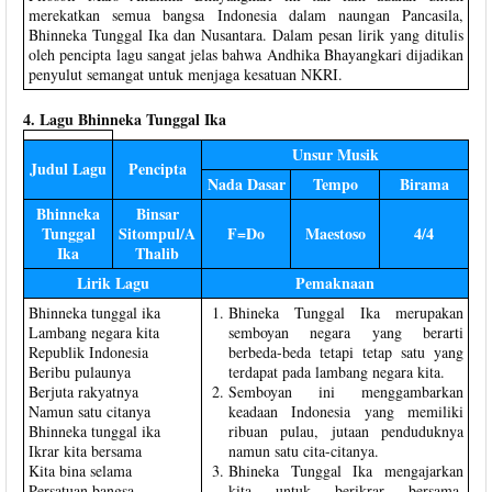
merekatkan semua bangsa Indonesia dalam naungan Pancasila,
Bhinneka Tunggal Ika dan Nusantara. Dalam pesan lirik yang ditulis
oleh pencipta lagu sangat jelas bahwa Andhika Bhayangkari dijadikan
penyulut semangat untuk menjaga kesatuan NKRI.
4. Lagu Bhinneka Tunggal Ika
Unsur Musik
Judul Lagu
Pencipta
Nada Dasar
Tempo
Birama
Bhinneka
Binsar
Tunggal
Sitompul/A
F=Do
Maestoso
4/4
Ika
Thalib
Lirik Lagu
Pemaknaan
Bhinneka tunggal ika
Bhineka Tunggal Ika merupakan
Lambang negara kita
semboyan negara yang berarti
Republik Indonesia
berbeda-beda tetapi tetap satu yang
Beribu pulaunya
terdapat pada lambang negara kita.
Berjuta rakyatnya
Semboyan ini menggambarkan
Namun satu citanya
keadaan Indonesia yang memiliki
Bhinneka tunggal ika
ribuan pulau, jutaan penduduknya
Ikrar kita bersama
namun satu cita-citanya.
Kita bina selama
Bhineka Tunggal Ika mengajarkan
Persatuan bangsa
kita untuk berikrar bersama,