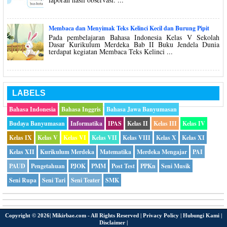
Membaca dan Menyimak Teks Kelinci Kecil dan Burung Pipit
Pada pembelajaran Bahasa Indonesia Kelas V Sekolah
Dasar Kurikulum Merdeka Bab II Buku Jendela Dunia
terdapat kegiatan Membaca Teks Kelinci ...
LABELS
Bahasa Indonesia
Bahasa Inggris
Bahasa Jawa Banyumasan
Budaya Banyumasan
Informatika
IPAS
Kelas II
Kelas III
Kelas IV
Kelas IX
Kelas V
Kelas VI
Kelas VII
Kelas VIII
Kelas X
Kelas XI
Kelas XII
Kurikulum Merdeka
Matematika
Merdeka Mengajar
PAI
PAUD
Pengetahuan
PJOK
PMM
Post Test
PPKn
Seni Musik
Seni Rupa
Seni Tari
Seni Teater
SMK
Copyright ©
2026|
Mikirbae.com
- All Rights Reserved |
Privacy Policy
|
Hubungi Kami
|
Disclaimer
|