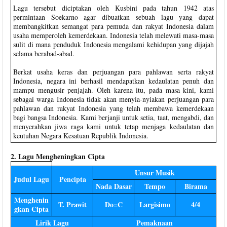
Lagu tersebut diciptakan oleh Kusbini pada tahun 1942 atas
permintaan Soekarno agar dibuatkan sebuah lagu yang dapat
membangkitkan semangat para pemuda dan rakyat Indonesia dalam
usaha memperoleh kemerdekaan. Indonesia telah melewati masa-masa
sulit di mana penduduk Indonesia mengalami kehidupan yang dijajah
selama berabad-abad.
Berkat usaha keras dan perjuangan para pahlawan serta rakyat
Indonesia, negara ini berhasil mendapatkan kedaulatan penuh dan
mampu mengusir penjajah. Oleh karena itu, pada masa kini, kami
sebagai warga Indonesia tidak akan menyia-nyiakan perjuangan para
pahlawan dan rakyat Indonesia yang telah membawa kemerdekaan
bagi bangsa Indonesia. Kami berjanji untuk setia, taat, mengabdi, dan
menyerahkan jiwa raga kami untuk tetap menjaga kedaulatan dan
keutuhan Negara Kesatuan Republik Indonesia.
2. Lagu Mengheningkan Cipta
Unsur Musik
Judul Lagu
Pencipta
Nada Dasar
Tempo
Birama
Menghenin
T. Prawit
Do=C
Largisimo
4/4
gkan Cipta
Lirik Lagu
Pemaknaan