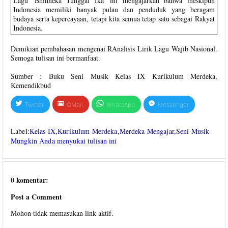
Lagu 'Bhinneka Tunggal Ika' ini mengajarkan bahwa meskipun
Indonesia memiliki banyak pulau dan penduduk yang beragam
budaya serta kepercayaan, tetapi kita semua tetap satu sebagai Rakyat
Indonesia.
Demikian pembahasan mengenai RAnalisis Lirik Lagu Wajib Nasional.
Semoga tulisan ini bermanfaat.
Sumber : Buku Seni Musik Kelas IX Kurikulum Merdeka,
Kemendikbud
Twitter
GMail
WhatsApp
Messenger
Label:
Kelas IX
,
Kurikulum Merdeka
,
Merdeka Mengajar
,
Seni Musik
Mungkin Anda menyukai tulisan ini
0 komentar:
Post a Comment
Mohon tidak memasukan link aktif.