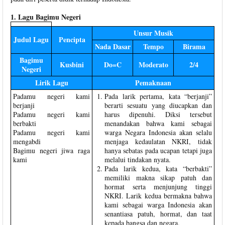
1. Lagu Bagimu Negeri
Unsur Musik
Judul Lagu
Pencipta
Nada Dasar
Tempo
Birama
Bagimu
Kusbini
Do=C
Moderato
2/4
Negeri
Lirik Lagu
Pemaknaan
Padamu negeri kami
Pada larik pertama, kata “berjanji”
berjanji
berarti sesuatu yang diucapkan dan
Padamu negeri kami
harus dipenuhi. Diksi tersebut
berbakti
menandakan bahwa kami sebagai
Padamu negeri kami
warga Negara Indonesia akan selalu
mengabdi
menjaga kedaulatan NKRI, tidak
Bagimu negeri jiwa raga
hanya sebatas pada ucapan tetapi juga
kami
melalui tindakan nyata.
Pada larik kedua, kata “berbakti”
memiliki makna sikap patuh dan
hormat serta menjunjung tinggi
NKRI. Larik kedua bermakna bahwa
kami sebagai warga Indonesia akan
senantiasa patuh, hormat, dan taat
kepada bangsa dan negara.