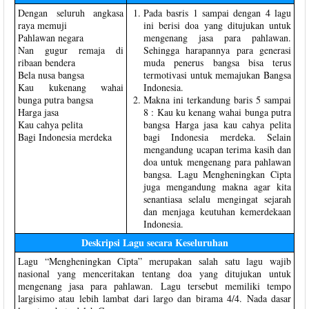
Dengan seluruh angkasa
Pada basris 1 sampai dengan 4 lagu
raya memuji
ini berisi doa yang ditujukan untuk
Pahlawan negara
mengenang jasa para pahlawan.
Nan gugur remaja di
Sehingga harapannya para generasi
ribaan bendera
muda penerus bangsa bisa terus
Bela nusa bangsa
termotivasi untuk memajukan Bangsa
Kau kukenang wahai
Indonesia.
bunga putra bangsa
Makna ini terkandung baris 5 sampai
Harga jasa
8 : Kau ku kenang wahai bunga putra
Kau cahya pelita
bangsa Harga jasa kau cahya pelita
Bagi Indonesia merdeka
bagi Indonesia merdeka. Selain
mengandung ucapan terima kasih dan
doa untuk mengenang para pahlawan
bangsa. Lagu Mengheningkan Cipta
juga mengandung makna agar kita
senantiasa selalu mengingat sejarah
dan menjaga keutuhan kemerdekaan
Indonesia.
Deskripsi Lagu secara Keseluruhan
Lagu “Mengheningkan Cipta” merupakan salah satu lagu wajib
nasional yang menceritakan tentang doa yang ditujukan untuk
mengenang jasa para pahlawan. Lagu tersebut memiliki tempo
largisimo atau lebih lambat dari largo dan birama 4/4. Nada dasar