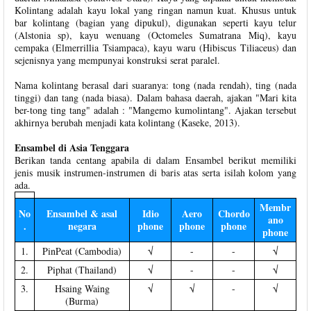
Kolintang adalah kayu lokal yang ringan namun kuat. Khusus untuk
bar kolintang (bagian yang dipukul), digunakan seperti kayu telur
(Alstonia sp), kayu wenuang (Octomeles Sumatrana Miq), kayu
cempaka (Elmerrillia Tsiampaca), kayu waru (Hibiscus Tiliaceus) dan
sejenisnya yang mempunyai konstruksi serat paralel.
Nama kolintang berasal dari suaranya: tong (nada rendah), ting (nada
tinggi) dan tang (nada biasa). Dalam bahasa daerah, ajakan "Mari kita
ber-tong ting tang" adalah : "Mangemo kumolintang". Ajakan tersebut
akhirnya berubah menjadi kata kolintang (Kaseke, 2013).
Ensambel di Asia Tenggara
Berikan tanda centang apabila di dalam Ensambel berikut memiliki
jenis musik instrumen-instrumen di baris atas serta isilah kolom yang
ada.
Membr
No
Ensambel & asal
Idio
Aero
Chordo
ano
.
negara
phone
phone
phone
phone
1.
PinPeat (Cambodia)
√
-
-
√
2.
Piphat (Thailand)
√
-
-
√
3.
Hsaing Waing
√
√
-
√
(Burma)