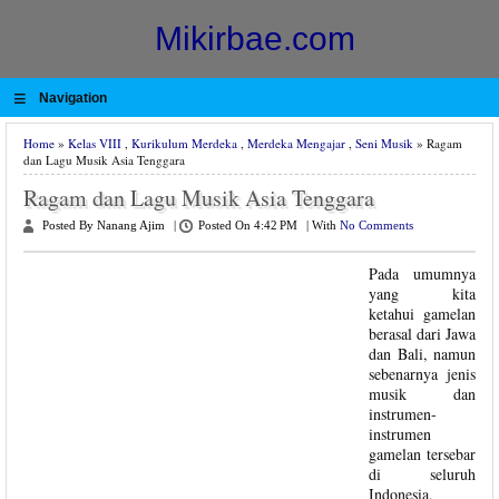
Mikirbae.com
≡
Navigation
Home
»
Kelas VIII
,
Kurikulum Merdeka
,
Merdeka Mengajar
,
Seni Musik
» Ragam
dan Lagu Musik Asia Tenggara
Ragam dan Lagu Musik Asia Tenggara
Posted By Nanang Ajim
|
Posted On 4:42 PM
|
With
No Comments
Pada umumnya
yang kita
ketahui gamelan
berasal dari Jawa
dan Bali, namun
sebenarnya jenis
musik dan
instrumen-
instrumen
gamelan tersebar
di seluruh
Indonesia,