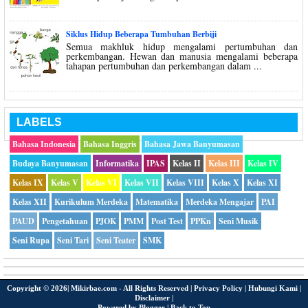
Siklus Hidup Beberapa Tumbuhan Berbiji
Semua makhluk hidup mengalami pertumbuhan dan
perkembangan. Hewan dan manusia mengalami beberapa
tahapan pertumbuhan dan perkembangan dalam ...
LABELS
Bahasa Indonesia
Bahasa Inggris
Bahasa Jawa Banyumasan
Budaya Banyumasan
Informatika
IPAS
Kelas II
Kelas III
Kelas IV
Kelas IX
Kelas V
Kelas VI
Kelas VII
Kelas VIII
Kelas X
Kelas XI
Kelas XII
Kurikulum Merdeka
Matematika
Merdeka Mengajar
PAI
PAUD
Pengetahuan
PJOK
PMM
Post Test
PPKn
Seni Musik
Seni Rupa
Seni Tari
Seni Teater
SMK
Copyright ©
2026|
Mikirbae.com
- All Rights Reserved |
Privacy Policy
|
Hubungi Kami
|
Disclaimer
|
Powered by
Blogger
|
Back to Top