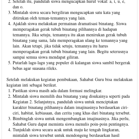
Setelah itu, pandulah siswa mengucapkan huruf vokal: a, i, u, e,
dan o.
Mintalah siswa secara bergiliran mengucapkan satu kata yang
ditirukan oleh teman-temannya yang lain.
Ajaklah siswa melakukan permainan dramatisasi binatang. Siswa
memperagakan gerak tubuh binatang pilihannya di hadapan
temannya. Jika setuju, temannya itu akan menirukan gerak tubuh
binatang yang sama, lalu memperagakan ulang ke temannya yang
lain. Akan tetapi, jika tidak setuju, temannya itu harus
memperagakan gerak tubuh binatang yang lain. Begitu seterusnya
sampai semua siswa mendapat giliran.
Putarlah lagu-lagu yang populer di kalangan siswa sambil bergerak
bebas agar suasana rileks.
Setelah melakukan kegiatan pembukaan, Sahabat Guru bisa melakukan
kegiatan inti sebagai berikut.
Pastikan siswa masih ada dalam formasi melingkar.
Mintalah siswa memilih dua binatang yang disukainya seperti pada
Kegiatan 2. Selanjutnya, pandulah siswa untuk menciptakan
karakter binatang pilihannya dalam imajinasinya berdasarkan ciri-
ciri, habitat, kebiasaan, dan cerita yang khas dari binatang tersebut.
Bimbinglah siswa untuk mengembangkan imajinasinya. Jika perlu,
Sahabat Guru dapat meminta siswa menulis poin-poin pentingnya.
Tunjuklah siswa secara acak untuk maju ke tengah lingkaran,
mintalah siswa tersebut untuk mendongeng berdasarkan hasil