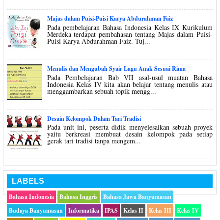
Majas dalam Puisi-Puisi Karya Abdurahman Faiz
Pada pembelajaran Bahasa Indonesia Kelas IX Kurikulum
Merdeka terdapat pembahasan tentang Majas dalam Puisi-
Puisi Karya Abdurahman Faiz. Tuj...
Menulis dan Mengubah Syair Lagu Anak Sesuai Rima
Pada Pembelajaran Bab VII asal-usul muatan Bahasa
Indonesia Kelas IV kita akan belajar tentang menulis atau
menggambarkan sebuah topik mengg...
Desain Kelompok Dalam Tari Tradisi
Pada unit ini, peserta didik menyelesaikan sebuah proyek
yaitu berkreasi membuat desain kelompok pada setiap
gerak tari tradisi tanpa mengem...
LABELS
Bahasa Indonesia
Bahasa Inggris
Bahasa Jawa Banyumasan
Budaya Banyumasan
Informatika
IPAS
Kelas II
Kelas III
Kelas IV