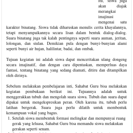
itu, siswa juga
akan diajak
merangkai
imajinasi
mengenai satu
karakter binatang. Siswa tidak diharuskan menulis cerita khayalannya,
tetapi menyampaikannya secara lisan dalam bentuk dialog-dialog.
Suara binatang juga tak kalah pentingnya seperti suara auman, jeritan,
lolongan, dan siulan. Demikian pula dengan bunyi-bunyian alami
seperti bunyi air hujan, halilintar, badai, dan ombak.
Tujuan kegiatan ini adalah siswa dapat menceritakan ulang dongeng
secara imajinatif, dan dengan cara dipentaskan, memperluas daya
fantasi, tentang binatang yang sedang diamati, ditiru dan ditampilkan
oleh dirinya.
Sebelum melakukan pembelajaran inti, Sahabat Guru bisa melakukan
kegiatan pembukaan berikut ini. Tujuannya adalah untuk
menggerakkan tubuh dan mengolah suara siswa. Tubuh dan suara dapat
dipakai untuk mengekspresikan peran. Oleh karena itu, tubuh perlu
latihan bergerak. Suara juga perlu dilatih untuk membentuk
kemampuan vokal yang bagus.
Setelah siswa membentuk formasi melingkar dan mempunyai ruang
gerak yang leluasa, Sahabat Guru bisa memandu siswa melakukan
gerakan seperti senam.