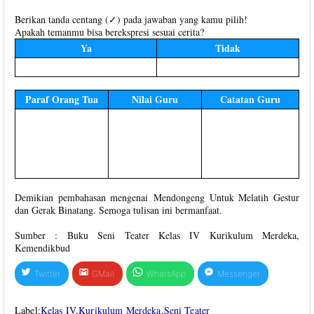
Berikan tanda centang (✓) pada jawaban yang kamu pilih!
Apakah temanmu bisa berekspresi sesuai cerita?
Ya
Tidak
Paraf Orang Tua
Nilai Guru
Catatan Guru
Demikian pembahasan mengenai Mendongeng Untuk Melatih Gestur
dan Gerak Binatang. Semoga tulisan ini bermanfaat.
Sumber : Buku Seni Teater Kelas IV Kurikulum Merdeka,
Kemendikbud
Twitter
GMail
WhatsApp
Messenger
Label:
Kelas IV
,
Kurikulum Merdeka
,
Seni Teater