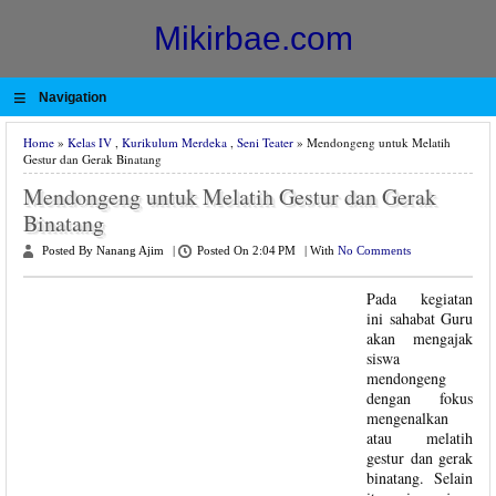
Mikirbae.com
≡
Navigation
Home
»
Kelas IV
,
Kurikulum Merdeka
,
Seni Teater
» Mendongeng untuk Melatih
Gestur dan Gerak Binatang
Mendongeng untuk Melatih Gestur dan Gerak
Binatang
Posted By Nanang Ajim
|
Posted On 2:04 PM
|
With
No Comments
Pada kegiatan
ini sahabat Guru
akan mengajak
siswa
mendongeng
dengan fokus
mengenalkan
atau melatih
gestur dan gerak
binatang. Selain